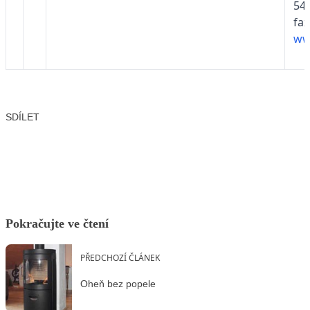
54
fax
ww
SDÍLET
Facebook
X
LinkedIn
Email
Pokračujte ve čtení
PŘEDCHOZÍ ČLÁNEK
Oheň bez popele