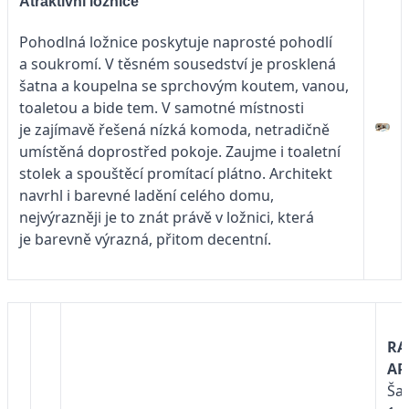
Atraktivní ložnice
Pohodlná ložnice poskytuje naprosté pohodlí
a soukromí. V těsném sousedství je prosklená
šatna a koupelna se sprchovým koutem, vanou,
toaletou a bide
tem. V samotné místnosti
je zajímavě řešená nízká komoda, netradičně
umístěná doprostřed pokoje. Zaujme i toaletní
stolek a spouštěcí promítací plátno. Architekt
navrhl i barevné ladění celého domu,
nejvýrazněji je to znát právě v ložnici, která
je barevně výrazná, přitom decentní.
RA
AR
Ša