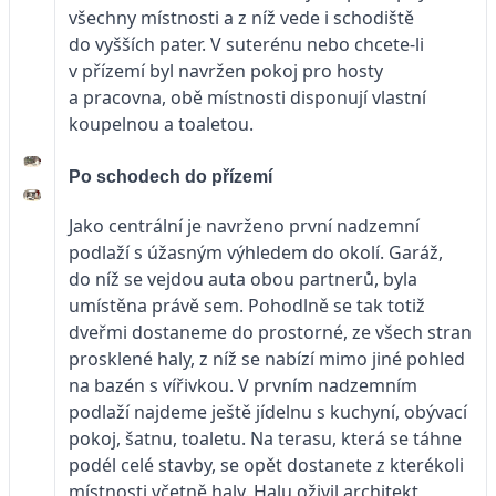
všechny místnosti a z níž vede i schodiště
do vyšších pater. V suterénu nebo chcete-li
v přízemí byl navržen pokoj pro hosty
a pracovna, obě místnosti disponují vlastní
koupelnou a toaletou.
Po schodech do přízemí
Jako centrální je navrženo první nadzemní
podlaží s úžasným výhledem do okolí. Garáž,
do níž se vejdou auta obou partnerů, byla
umístěna právě sem. Pohodlně se tak totiž
dveřmi dostaneme do prostorné, ze všech stran
prosklené haly, z níž se nabízí mimo jiné pohled
na bazén s vířivkou. V prvním nadzemním
podlaží najdeme ještě jídelnu s kuchyní, obývací
pokoj, šatnu, toaletu. Na terasu, která se táhne
podél celé stavby, se opět dostanete z kterékoli
místnosti včetně haly. Halu oživil architekt