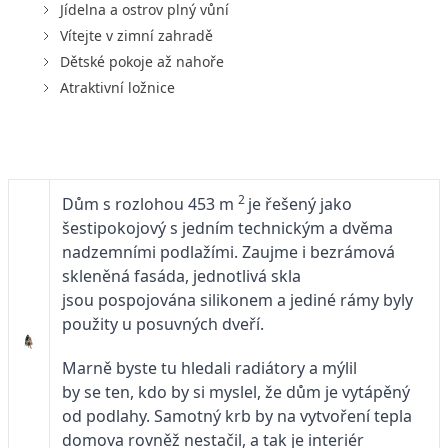
Jídelna a ostrov plný vůní
Vítejte v zimní zahradě
Dětské pokoje až nahoře
Atraktivní ložnice
2
Dům s rozlohou 453 m
je řešený jako
šestipokojový s jedním technickým a dvěma
nadzemními podlažími. Zaujme i bezrámová
skleněná fasáda, jednotlivá skla
jsou pospojována silikonem a jediné rámy byly
použity u posuvných dveří.
Marně byste tu hledali radiátory a mýlil
by se ten, kdo by si myslel, že dům je vytápěný
od podlahy. Samotný krb by na vytvoření tepla
domova rovněž nestačil, a tak je interiér