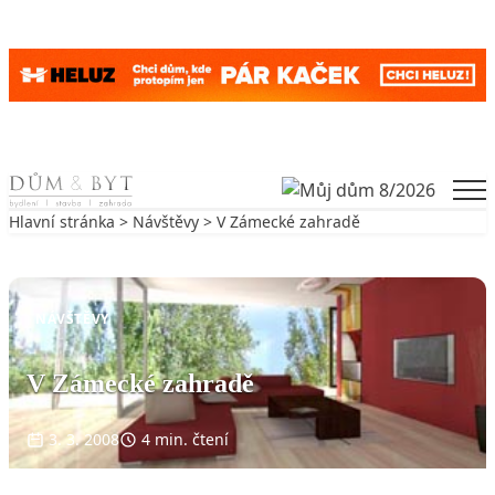
Skip to content
Men
Hlavní stránka
>
Návštěvy
> V Zámecké zahradě
Zpět na Návštěvy
NÁVŠTĚVY
V Zámecké zahradě
3. 3. 2008
4 min. čtení