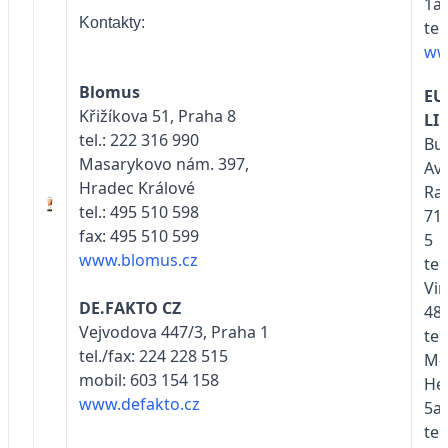
1a,
Kontakty:
tel
ww
Blomus
EU
Křižíkova 51, Praha 8
LI
tel.: 222 316 990
Bu
Masarykovo nám. 397,
Ave
Hradec Králové
Rad
tel.: 495 510 598
71
fax: 495 510 599
5
www.blomus.cz
tel
Vi
DE.FAKTO CZ
48,
Vejvodova 447/3, Praha 1
tel
tel./fax: 224 228 515
M-
mobil: 603 154 158
He
www.defakto.cz
5a,
tel.