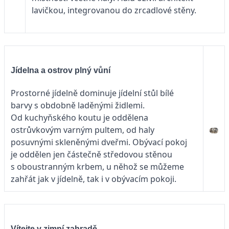
lavičkou, integrovanou do zrcadlové stěny.
Jídelna a ostrov plný vůní
Prostorné jídelně dominuje jídelní stůl bílé
barvy s obdobně laděnými židlemi.
Od kuchyňského koutu je oddělena
ostrůvkovým varným pultem, od haly
posuvnými skleněnými dveřmi. Obývací pokoj
je oddělen jen částečně středovou stěnou
s oboustranným krbem, u něhož se můžeme
zahřát jak v jídelně, tak i v obývacím pokoji.
Vítejte v zimní zahradě