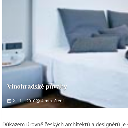
Vinohradské půvaby
21. 11. 2010
4 min. čtení
Důkazem úrovně českých architektů a designérů je st