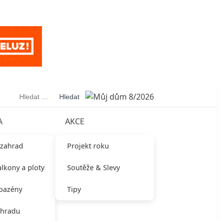
Vyhledávání
A
AKCE
 zahrad
Projekt roku
alkony a ploty
Soutěže & Slevy
 bazény
Tipy
ahradu