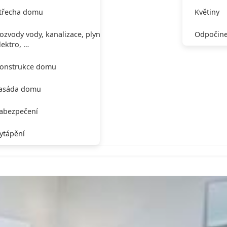
třecha domu
Květiny
ozvody vody, kanalizace, plynu,
Odpočine
lektro, …
onstrukce domu
asáda domu
abezpečení
ytápění