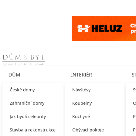
Skip to content
DŮM
INTERIÉR
S
České domy
Návštěvy
S
Zahraniční domy
Koupelny
O
Jak bydlí celebrity
Kuchyně
P
Stavba a rekonstrukce
Obývací pokoje
P