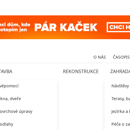
O NÁS
ČASOPIS
TAVBA
REKONSTRUKCE
ZAHRAD
vépomocí
Návštěvy
kna, dveře
Terasy, b
ovrchové úpravy
Jezírka a
odlahy
Péče o z