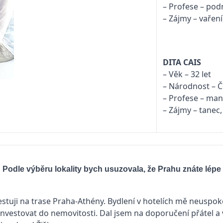
– Profese – pod
– Zájmy – vaření
DITA CAIS
– Věk – 32 let
– Národnost – 
– Profese – ma
– Zájmy – tanec
? Podle výběru lokality bych usuzovala, že Prahu znáte l
estuji na trase Praha-Athény. Bydlení v hotelích mě neusp
vestovat do nemovitosti. Dal jsem na doporučení přátel a v