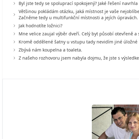
Byl jste tedy se spoluprací spokojený? Jaké řešení navrhla
Většinou pokládám otázku, jaká místnost je vaše nejoblíben
Začněme tedy u multifunkční místnosti a jejích úpravách.
Jak hodnotíte ložnici?
Mne velice zaujal výběr dveří. Celý byt působí otevřeně a 
Kromě oddělené šatny u vstupu tady nevidím jiné úložné
Zbývá nám koupelna a toaleta.
Z našeho rozhovoru jsem nabyla dojmu, že jste s výsledk