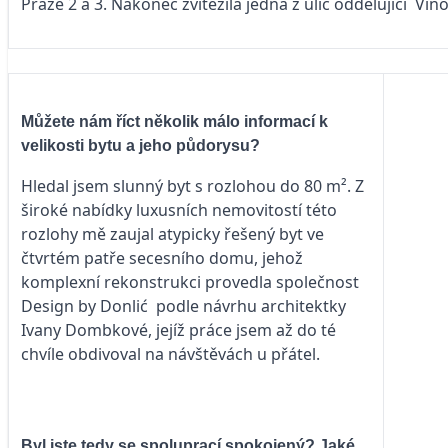
Praze 2 a 3. Nakonec zvítězila jedna z ulic oddělující Vi
Můžete nám říct několik málo informací k
velikosti bytu a jeho půdorysu?
Hledal jsem slunný byt s rozlohou do 80 m². Z
široké nabídky luxusních nemovitostí této
rozlohy mě zaujal atypicky řešený byt ve
čtvrtém patře secesního domu, jehož
komplexní rekonstrukci provedla společnost
Design by Donlić podle návrhu architektky
Ivany Dombkové, jejíž práce jsem až do té
chvíle obdivoval na návštěvách u přátel.
Byl jste tedy se spoluprací spokojený? Jaké