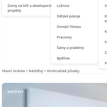
Domy na klíč a developerské
Ložnice
S
projekty
Dětské pokoje
R
e
Domácí fitness
K
Pracovny
F
Šatny a prádelny
Z
Bydlíme
V
Hlavní stránka
>
Návštěvy
> Vinohradské půvaby
Zpět na Návštěvy
NÁVŠTĚVY