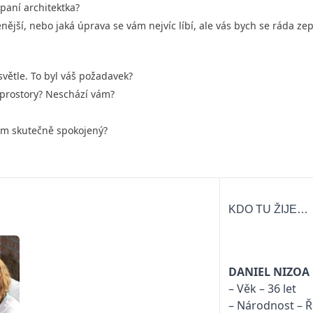
 paní architektka?
ější, nebo jaká úprava se vám nejvíc líbí, ale vás bych se ráda zep
světle. To byl váš požadavek?
 prostory? Neschází vám?
em skutečně spokojený?
KDO TU ŽIJE…
DANIEL NIZOA
– Věk
– 36 let
– Národnost – 