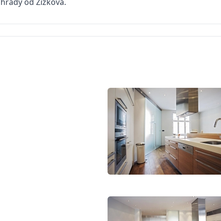
nohrady od Žižkova.