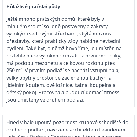
Přitažlivé pražské půdy
Ještě mnoho pražských domů, které byly v
minulém století solidně postaveny a zakryty
vysokými sedlovými střechami, skýtá možnost
přestavby, která prakticky vždy nabídne nevšední
bydlení. Také byt, o němž hovoříme, je umístěn na
rozlehlé půdě vysokého činžáku z první republiky,
má podobu mezonetu a celkovou rozlohu přes
250 m². V prvním podlaží se nachází vstupní hala,
velký obytný prostor se začleněnou kuchyní a
jídelním koutem, dvě ložnice, šatna, koupelna a
dětský pokoj. Pracovna a budoucí domácí fitness
jsou umístěny ve druhém podlaží.
Hned v hale upoutá pozornost kruhové schodiště do
druhého podlaží, navržené architektem Leanderem
Lejským z Redrock Construction, který je autorem