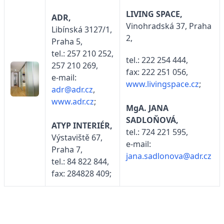
LIVING SPACE,
ADR,
Vinohradská 37, Praha
Libínská 3127/1,
2,
Praha 5,
tel.: 257 210 252,
tel.: 222 254 444,
257 210 269,
fax: 222 251 056,
e-mail:
www.livingspace.cz
;
adr@adr.cz
,
www.adr.cz
;
MgA. JANA
SADLOŇOVÁ,
ATYP INTERIÉR,
tel.: 724 221 595,
Výstaviště 67,
e-mail:
Praha 7,
jana.sadlonova@adr.cz
tel.: 84 822 844,
fax: 284828 409;