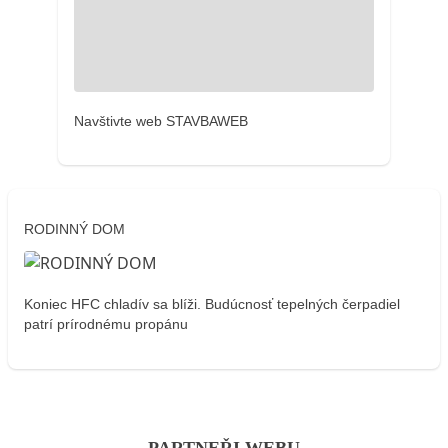
Navštivte web STAVBAWEB
RODINNÝ DOM
Koniec HFC chladív sa blíži. Budúcnosť tepelných čerpadiel
patrí prírodnému propánu
PARTNEŘI WEBU