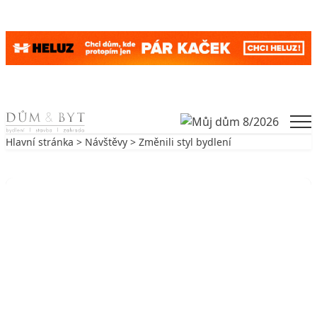
Skip to content
Men
Hlavní stránka
>
Návštěvy
> Změnili styl bydlení
Zpět na Návštěvy
NÁVŠTĚVY
Změnili styl bydlení
11. 2. 2007
6 min. čtení