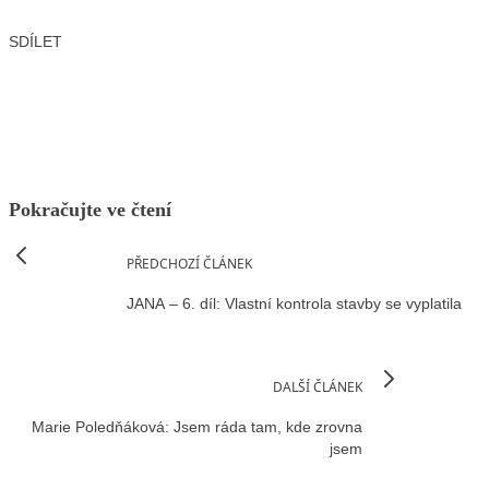
SDÍLET
Facebook
X
LinkedIn
Email
Pokračujte ve čtení
PŘEDCHOZÍ ČLÁNEK
JANA – 6. díl: Vlastní kontrola stavby se vyplatila
DALŠÍ ČLÁNEK
Marie Poledňáková: Jsem ráda tam, kde zrovna
jsem