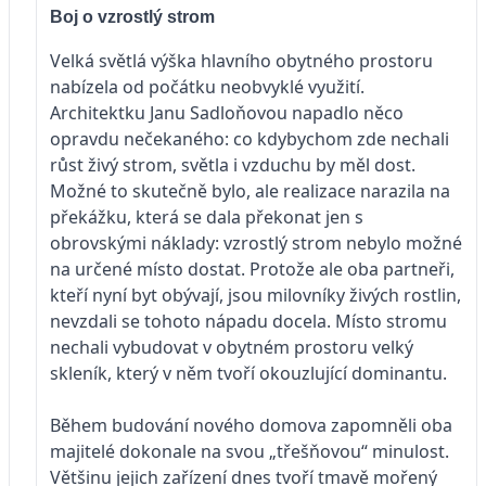
Boj o vzrostlý strom
Velká světlá výška hlavního obytného prostoru
nabízela od počátku neobvyklé využití.
Architektku Janu Sadloňovou napadlo něco
opravdu nečekaného: co kdybychom zde nechali
růst živý strom, světla i vzduchu by měl dost.
Možné to skutečně bylo, ale realizace narazila na
překážku, která se dala překonat jen s
obrovskými náklady: vzrostlý strom nebylo možné
na určené místo dostat. Protože ale oba partneři,
kteří nyní byt obývají, jsou milovníky živých rostlin,
nevzdali se tohoto nápadu docela. Místo stromu
nechali vybudovat v obytném prostoru velký
skleník, který v něm tvoří okouzlující dominantu.
Během budování nového domova zapomněli oba
majitelé dokonale na svou „třešňovou“ minulost.
Většinu jejich zařízení dnes tvoří tmavě mořený