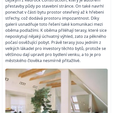
přestavby půdy po stavební stránce. On také navrhl
ponechat v části bytu prostor otevřený až k hřebeni
střechy, což dodává prostoru impozantnost. Díky
galerii usnadňuje toto řešení také komunikaci mezi
oběma podlažími. K oběma přiléhají terasy, které sice
neposkytují nějaký úchvatný výhled, zato za pěkného
počasí osvěžující pobyt. Právě terasy jsou jedním z
velkých lákadel pro investory těchto bytů, protože se
většinou dají upravit pro bydlení venku, a to je pro
městského člověka nesmírně přitažlivé.