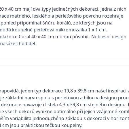
0 x 40 cm mají dva typy jedinečných dekorací. Jedna z nich
ace matného, lesklého a perleťového povrchu rozehraje
 pohled připomínat šňůru korálů, ze kterých jsou na
 dodá koupelně perleťová mikromozaika 1 x 1 cm.
 dlaždice Coral 40 x 40 cm mohou působit. Noblesní design
 masáže chodidel.
 napovídá, jeden typ dekorace 19,8 x 39,8 cm našel inspiraci
e základní barvu spolu s perleťovou a bílou v designu pr
 dekorace navazuje i listela 4,3 x 39,8 cm stejného designu.
e všech dekorů vynikne optimálně při jejich vzájemné komb
evším variabilita jednoduchého základu s dekorací v horizont
,3 cm jsou praktickou tečkou koupelny.