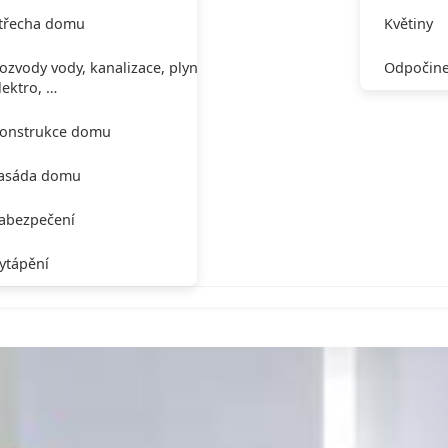
třecha domu
Květiny
ozvody vody, kanalizace, plynu,
Odpočine
lektro, …
onstrukce domu
asáda domu
abezpečení
ytápění