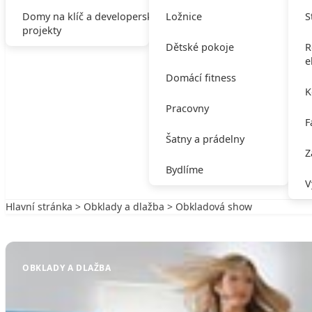
Domy na klíč a developerské
Ložnice
S
projekty
Dětské pokoje
R
e
Domácí fitness
K
Pracovny
F
Šatny a prádelny
Z
Bydlíme
V
Hlavní stránka
>
Obklady a dlažba
> Obkladová show
Zpět na Obklady a dlažba
OBKLADY A DLAŽBA