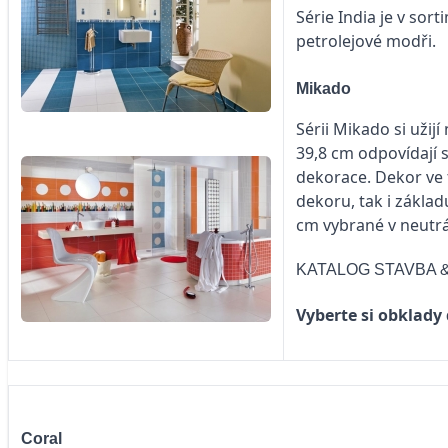
Série India je v sor
petrolejové modři.
Mikado
Sérii Mikado si užij
39,8 cm odpovídají
dekorace. Dekor ve 
dekoru, tak i základu
cm vybrané v neutrá
KATALOG
STAVBA &
Vyberte si obklady
Coral