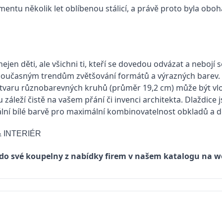
timentu několik let oblíbenou stálicí, a právě proto byla o
í nejen děti, ale všichni ti, kteří se dovedou odvázat a neboj
 současným trendům zvětšování formátů a výrazných barev.
tvaru různobarevných kruhů (průměr 19,2 cm) může být vlo
 záleží čistě na vašem přání či invenci architekta. Dlaždice j
lní bílé barvě pro maximální kombinovatelnost obkladů a d
 INTERIÉR
 do své koupelny z nabídky firem v našem katalogu na w