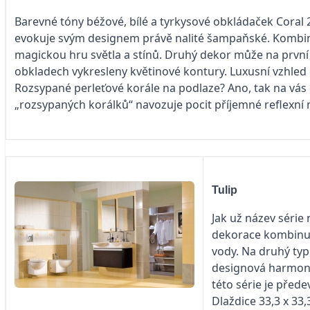
Barevné tóny béžové, bílé a tyrkysové obkládaček Coral 2
evokuje svým designem právě nalité šampaňské. Kombin
magickou hru světla a stínů. Druhý dekor může na první
obkladech vykresleny květinové kontury. Luxusní vzhled
Rozsypané perleťové korále na podlaze? Ano, tak na vás
„rozsypaných korálků“ navozuje pocit příjemné reflexní
Tulip
Jak už název série
dekorace kombinuj
vody. Na druhý typ
designová harmoni
této série je před
Dlaždice 33,3 x 33