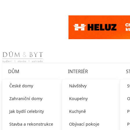
Skip to content
DŮM
INTERIÉR
S
České domy
Návštěvy
S
Zahraniční domy
Koupelny
O
Jak bydlí celebrity
Kuchyně
P
Stavba a rekonstrukce
Obývací pokoje
P