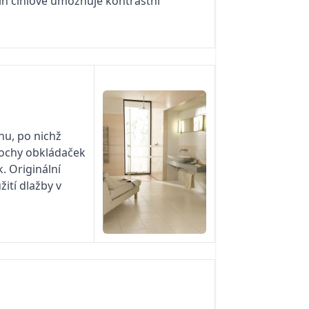
stín cihlové umožňuje kontrastní
hu, po nichž
plochy obkládaček
. Originální
ití dlažby v