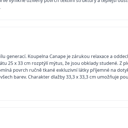
arvě vynikne oživený povrch textilní struktury a teplejší od
.
dílu generací. Koupelna Canape je zárukou relaxace a oddec
mátu 25 x 33 cm rozptýlí mýtus, že jsou obklady studené. Z 
omíná povrch ručně tkané exkluzivní látky příjemné na dotyk
všech barev. Charakter dlažby 33,3 x 33,3 cm umožňuje použ