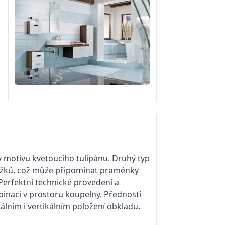
 v motivu kvetoucího tulipánu. Druhý typ
oužků, což může připomínat praménky
 Perfektní technické provedení a
inaci v prostoru koupelny. Předností
álním i vertikálním položení obkladu.