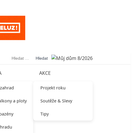
Vyhledávání
A
AKCE
 zahrad
Projekt roku
alkony a ploty
Soutěže & Slevy
 bazény
Tipy
ahradu