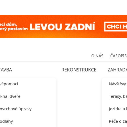
O NÁS
ČASOPIS
TAVBA
REKONSTRUKCE
ZAHRAD
vépomocí
Návštěvy
kna, dveře
Terasy, b
ovrchové úpravy
Jezírka a
odlahy
Péče o z