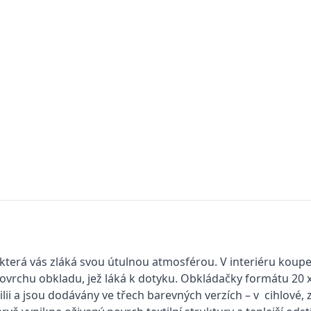
, která vás zláká svou útulnou atmosférou. V interiéru kou
 povrchu obkladu, jež láká k dotyku. Obkládačky formátu 20
ilii a jsou dodávány ve třech barevných verzích – v cihlové,