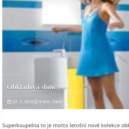
Obkladová show
27. 1. 2010
6 min. čtení
Superkoupelna to je motto letošní nové kolekce ob