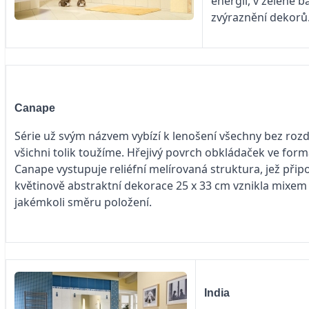
energii, v zelené b
zvýraznění dekorů
Canape
Série už svým názvem vybízí k lenošení všechny bez roz
všichni tolik toužíme. Hřejivý povrch obkládaček ve for
Canape vystupuje reliéfní melírovaná struktura, jež přip
květinově abstraktní dekorace 25 x 33 cm vznikla mixem 
jakémkoli směru položení.
India