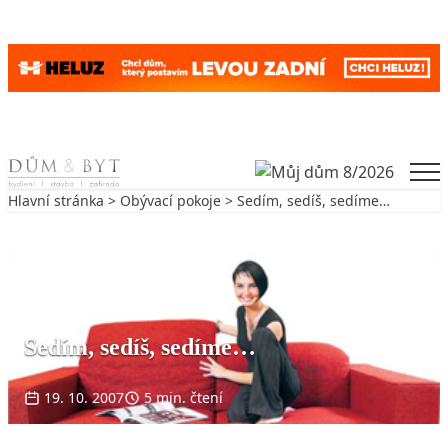
Skip to content
Men
Hlavní stránka
>
Obývací pokoje
> Sedím, sedíš, sedíme…
Zpět na Obývací pokoje
OBÝVACÍ POKOJE
Sedím, sedíš, sedíme…
19. 10. 2007
5 min. čtení