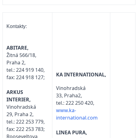
Kontakty:
ABITARE,
Žitná 566/18,
Praha 2,
tel.: 224 919 140,
KA INTERNATIONAL,
fax: 224 918 127;
Vinohradská
ARKUS
33, Praha2,
INTERIER,
tel.: 222 250 420,
Vinohradská
www.ka-
29, Praha 2,
international.com
tel.: 222 253 779,
fax: 222 253 783;
LINEA PURA,
Rooseveltova