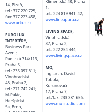
Klimentská 48, Praha
14, Plzeň,
1,
tel.: 377 220 725,
tel.: 224 819 941–42,
fax: 377 223 458,
www.lineapura.cz
www.arkus.cz
LIVING SPACE,
EUROLUX
Vinohradská
INTERIÉRY,
37, Praha 2,
Business Park
tel.: 222 254 444,
Avenir,
www.livingspace.cz
Radlická 714/113,
Praha 5,
MO,
tel.: 235 097 611;
ing. arch. David
Vinohradská
Tobola,
48, Praha 2,
Korunovační
tel.: 271 742 241;
17, Praha 7,
M-Palác,
tel./fax: 233 381 656,
Heršpická
www.mo-studio.com
5a, Brno,