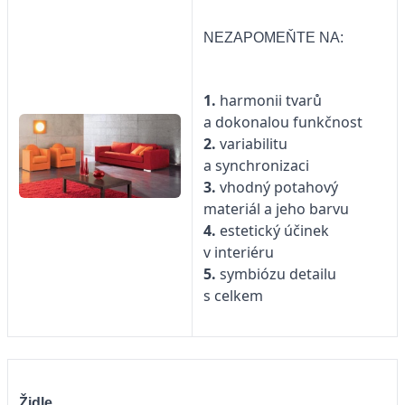
NEZAPOMEŇTE NA:
1.
harmonii tvarů
a dokonalou funkčnost
2.
variabilitu
a synchronizaci
3.
vhodný potahový
materiál a jeho barvu
4.
estetický účinek
v interiéru
5.
symbiózu detailu
s celkem
Židle