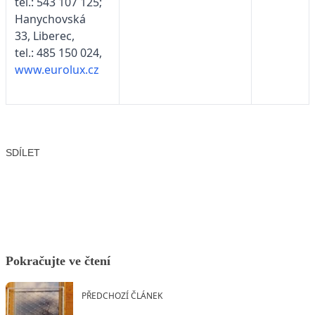
tel.: 543 107 125;
Hanychovská
33, Liberec,
tel.: 485 150 024,
www.eurolux.cz
SDÍLET
Facebook
X
LinkedIn
Email
Pokračujte ve čtení
PŘEDCHOZÍ ČLÁNEK