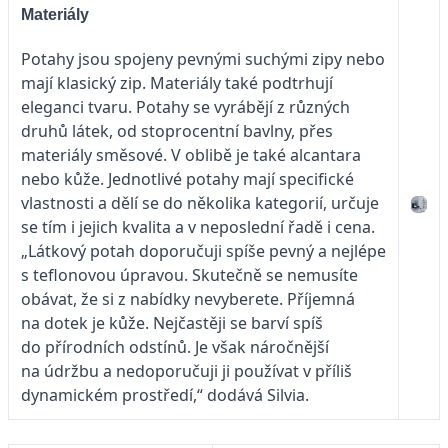
Materiály
Potahy jsou spojeny pevnými suchými zipy nebo
mají klasický zip. Materiály také podtrhují
eleganci tvaru. Potahy se vyrábějí z různých
druhů látek, od stoprocentní bavlny, přes
materiály směsové. V oblibě je také alcantara
nebo kůže. Jednotlivé potahy mají specifické
vlastnosti a dělí se do několika kategorií, určuje
se tím i jejich kvalita a v neposlední řadě i cena.
„Látkový potah doporučuji spíše pevný a nejlépe
s teflonovou úpravou. Skutečně se nemusíte
obávat, že si z nabídky nevyberete. Příjemná
na dotek je kůže. Nejčastěji se barví spíš
do přírodních odstínů. Je však náročnější
na údržbu a nedoporučuji ji používat v příliš
dynamickém prostředí,“ dodává Silvia.