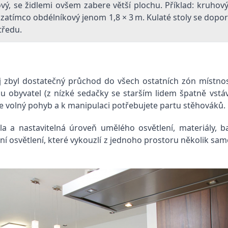
ový, se židlemi ovšem zabere větší plochu. Příklad: kruho
, zatímco obdélníkový jenom 1,8 × 3 m. Kulaté stoly se dop
tředu.
j zbyl dostatečný průchod do všech ostatních zón místnos
ku obyvatel (z nízké sedačky se starším lidem špatně vstá
je volný pohyb a k manipulaci potřebujete partu stěhováků.
la a nastavitelná úroveň umělého osvětlení, materiály, b
ní osvětlení, které vykouzlí z jednoho prostoru několik samo