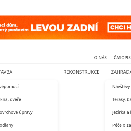
O NÁS
ČASOPIS
TAVBA
REKONSTRUKCE
ZAHRAD
vépomocí
Návštěvy
kna, dveře
Terasy, b
ovrchové úpravy
Jezírka a
odlahy
Péče o z