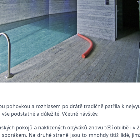
ou pohovkou a rozhlasem po drátě tradičně patřila k nejvy
 vše podstatné a důležité. Včetně návštěv.
ých pokojů a naklizených obýváků znovu těší oblibě i v 21. 
 nad sporákem. Na druhé straně jsou to mnohdy titíž lidé, j