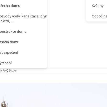
třecha domu
Květiny
ozvody vody, kanalizace, plynu,
Odpočine
lektro, …
onstrukce domu
asáda domu
abezpečení
ytápění
lečný život