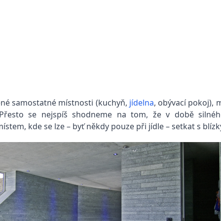
lené samostatné místnosti (kuchyň,
jídelna
, obývací pokoj),
. Přesto se nejspíš shodneme na tom, že v době silné
tem, kde se lze – byť někdy pouze při jídle – setkat s blízk