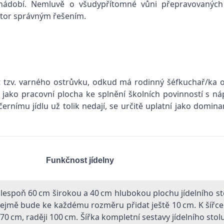
ádobí. Nemluvě o všudypřítomné vůni přepravovaných sp
stor správným řešením.
pt tzv. varného ostrůvku, odkud má rodinný šéfkuchař/ka
it jako pracovní plocha ke splnění školních povinností s 
černímu jídlu už tolik nedají, se určitě uplatní jako dom
Funkčnost jídelny
í alespoň 60 cm širokou a 40 cm hlubokou plochu jídelního st
jmě bude ke každému rozměru přidat ještě 10 cm. K šířce s
 70 cm, raději 100 cm. Šířka kompletní sestavy jídelního stolu