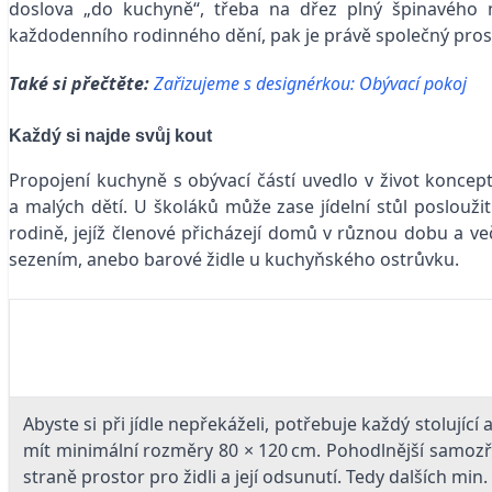
doslova „do kuchyně“, třeba na dřez plný špinavého n
každodenního rodinného dění, pak je právě společný pro
Také si přečtěte:
Zařizujeme s designérkou: Obývací pokoj
Každý si najde svůj kout
Propojení kuchyně s obývací částí uvedlo v život konce
a malých dětí. U školáků může zase jídelní stůl poslouž
rodině, jejíž členové přicházejí domů v různou dobu a ve
sezením, anebo barové židle u kuchyňského ostrůvku.
Abyste si při jídle nepřekáželi, potřebuje každý stolujíc
mít minimální rozměry 80 × 120 cm. Pohodlnější samozře
straně prostor pro židli a její odsunutí. Tedy dalších min.