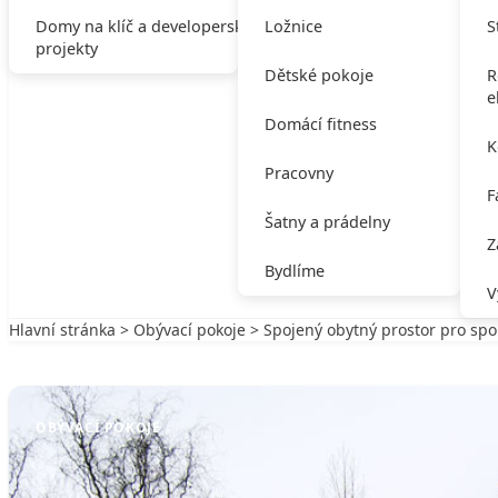
Domy na klíč a developerské
Ložnice
S
projekty
Dětské pokoje
R
e
Domácí fitness
K
Pracovny
F
Šatny a prádelny
Z
Bydlíme
V
Hlavní stránka
>
Obývací pokoje
> Spojený obytný prostor pro spo
Zpět na Obývací pokoje
OBÝVACÍ POKOJE