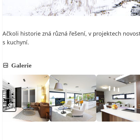
3. 9. 2020
4 min. čtení
Ačkoli historie zná různá řešení, v projektech nov
s kuchyní.
Galerie