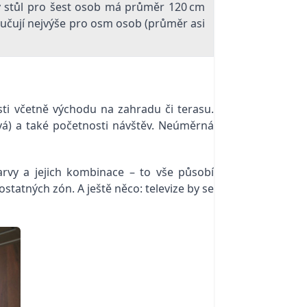
vý stůl pro šest osob má průměr 120 cm
oručují nejvýše pro osm osob (průměr asi
ti včetně východu na zahradu či terasu.
vá) a také početnosti návštěv. Neúměrná
arvy a jejich kombinace – to vše působí
statných zón. A ještě něco: televize by se