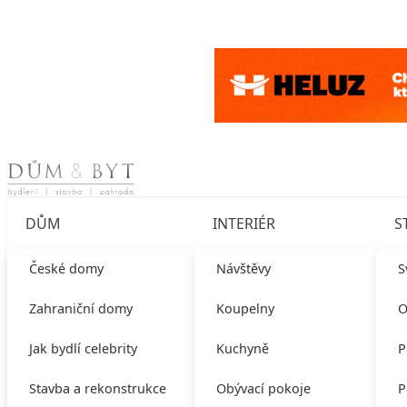
Skip to content
DŮM
INTERIÉR
S
České domy
Návštěvy
S
Zahraniční domy
Koupelny
O
Jak bydlí celebrity
Kuchyně
P
Stavba a rekonstrukce
Obývací pokoje
P