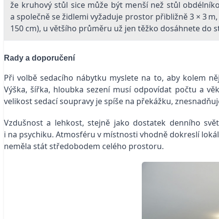
že kruhový stůl sice může být menší než stůl obdélník
a společně se židlemi vyžaduje prostor přibližně 3 × 3 m
150 cm), u většího průměru už jen těžko dosáhnete do s
Rady a doporučení
Při volbě sedacího nábytku myslete na to, aby kolem ně
Výška, šířka, hloubka sezení musí odpovídat počtu a vě
velikost sedací soupravy je spíše na překážku, znesnadňu
Vzdušnost a lehkost, stejně jako dostatek denního svět
i na psychiku. Atmosféru v místnosti vhodně dokreslí lokál
neměla stát středobodem celého prostoru.