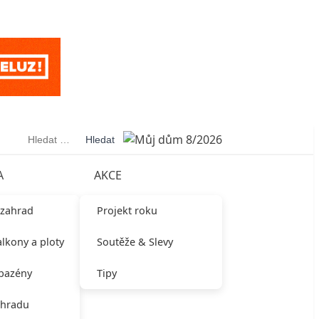
Vyhledávání
A
AKCE
 zahrad
Projekt roku
alkony a ploty
Soutěže & Slevy
 bazény
Tipy
ahradu