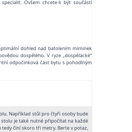
ecialit. Ovšem chcete-li být součástí
 optimální dohled nad batolením miminek
nápovědou dospělého. V ryze „dospělácké“
inantní odpočinková část bytu s pohodlným
olu. Například stůl pro čtyři osoby bude
tolu je také nutné připočítat na každé
 tedy činí skoro tři metry. Berte v potaz,