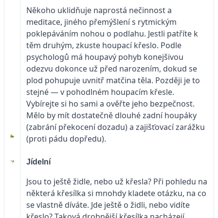
Někoho uklidňuje naprostá nečinnost a
meditace, jiného přemýšlení s rytmickým
poklepáváním nohou o podlahu. Jestli patříte k
těm druhým, zkuste houpací křeslo. Podle
psychologů má houpavý pohyb konejšivou
odezvu dokonce už před narozením, dokud se
plod pohupuje uvnitř matčina těla. Později je to
stejné — v pohodlném houpacím křesle.
Vybírejte si ho sami a ověřte jeho bezpečnost.
Mělo by mít dostatečně dlouhé zadní houpáky
(zabrání překocení dozadu) a zajišťovací zarážku
(proti pádu dopředu).
Jídelní
Jsou to ještě židle, nebo už křesla? Při pohledu na
některá křesílka si mnohdy kladete otázku, na co
se vlastně díváte. Jde ještě o židli, nebo vidíte
křeslo? Taková drobnější křesílka nacházejí