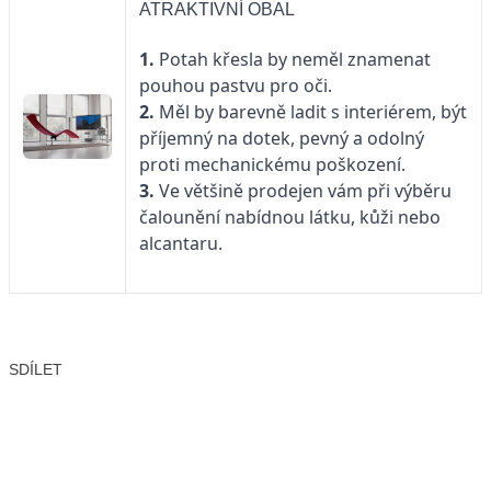
ATRAKTIVNÍ OBAL
1.
Potah křesla by neměl znamenat
pouhou pastvu pro oči.
2.
Měl by barevně ladit s interiérem, být
příjemný na dotek, pevný a odolný
proti mechanickému poškození.
3.
Ve většině prodejen vám při výběru
čalounění nabídnou látku, kůži nebo
alcantaru.
SDÍLET
Facebook
X
LinkedIn
Email