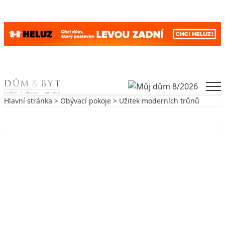
Skip to content
Men
Hlavní stránka
>
Obývací pokoje
> Užitek moderních trůnů
Zpět na Obývací pokoje
OBÝVACÍ POKOJE
Užitek moderních trůnů
20. 10. 2006
5 min. čtení