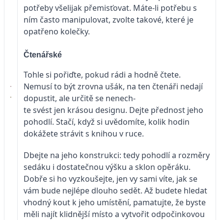
potřeby všelijak přemisťovat. Máte-li potřebu s
ním často manipulovat, zvolte takové, které je
opatřeno kolečky.
Čtenářské
Tohle si pořiďte, pokud rádi a hodně čtete.
Nemusí to být zrovna ušák, na ten čtenáři nedají
dopustit, ale určitě se nenech-
te svést jen krásou designu. Dejte přednost jeho
pohodlí. Stačí, když si uvědomíte, kolik hodin
dokážete strávit s knihou v ruce.
Dbejte na jeho konstrukci: tedy pohodlí a rozměry
sedáku i dostatečnou výšku a sklon opěráku.
Dobře si ho vyzkoušejte, jen vy sami víte, jak se
vám bude nejlépe dlouho sedět. Až budete hledat
vhodný kout k jeho umístění, pamatujte, že byste
měli najít klidnější místo a vytvořit odpočinkovou