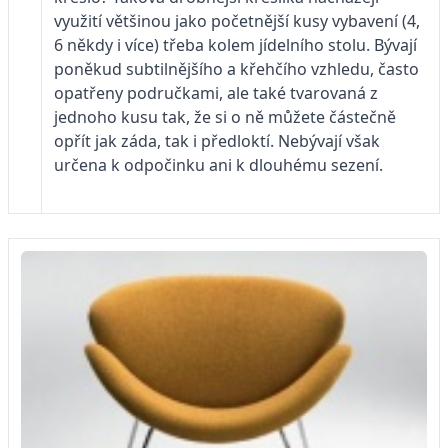
využití většinou jako početnější kusy vybavení (4,
6 někdy i více) třeba kolem jídelního stolu. Bývají
poněkud subtilnějšího a křehčího vzhledu, často
opatřeny područkami, ale také tvarovaná z
jednoho kusu tak, že si o ně můžete částečně
opřít jak záda, tak i předloktí. Nebývají však
určena k odpočinku ani k dlouhému sezení.