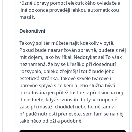
různé úpravy pomocí elektrického ovladače a
jiná dokonce provádějí lehkou automatickou
masáž.
Dekorativní
Takový solitér můžete najít kdekoliv v bytě.
Pokud bude naaranžován správně, budete z něj
mít dojem, jako by říkal: Nedotýkat se! To však
neznamená, že by se křesílko při dosednutí
rozsypalo, daleko zřejmější totiž bude jeho
estetická stránka. Takové skvěle tvarově i
barevně splývá s celkem a jeho služba bývá
požadována jen příležitostně: v předsíni na něj
dosednete, když si zouváte boty, v koupelně
zase při masáži chodidel nebo ho někam v
případě nutnosti přenesete, sem tam se na něj
také něco odloží a podobně.