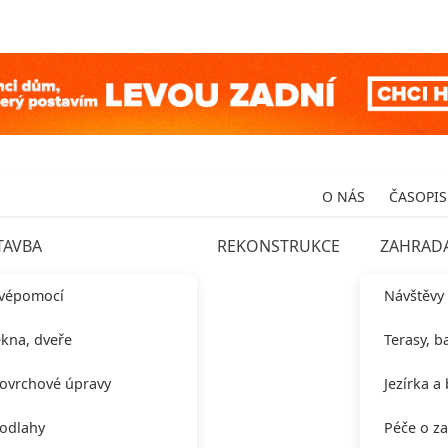
O NÁS
ČASOPIS
TAVBA
REKONSTRUKCE
ZAHRAD
vépomocí
Návštěvy
kna, dveře
Terasy, b
ovrchové úpravy
Jezírka a
odlahy
Péče o z