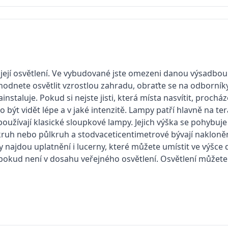
 její osvětlení. Ve vybudované jste omezeni danou výsadbou
ozhodnete osvětlit vzrostlou zahradu, obraťte se na odborníky
staluje. Pokud si nejste jisti, která místa nasvítit, procház
být vidět lépe a v jaké intenzitě. Lampy patří hlavně na ter
používají klasické sloupkové lampy. Jejich výška se pohybuj
 kruh nebo půlkruh a stodvaceticentimetrové bývají nakloně
my najdou uplatnění i lucerny, které můžete umístit ve výšce
pokud není v dosahu veřejného osvětlení. Osvětlení můžete