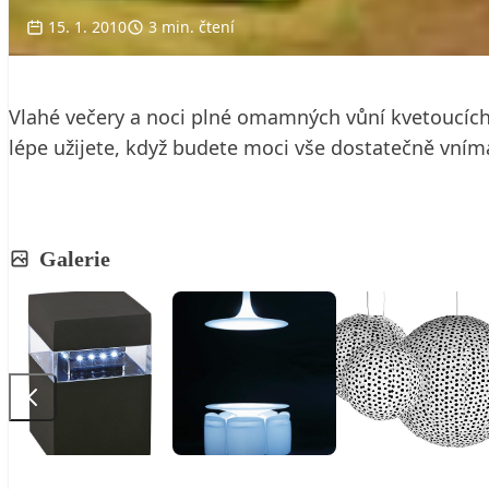
15. 1. 2010
3 min. čtení
Vlahé večery a noci plné omamných vůní kvetoucích 
lépe užijete, když budete moci vše dostatečně vním
Galerie