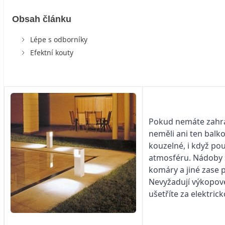
Obsah článku
Lépe s odborníky
Efektní kouty
Pokud nemáte zahrad
neměli ani ten balko
kouzelné, i když pou
atmosféru. Nádoby s
komáry a jiné zase 
Nevyžadují výkopové
ušetříte za elektric