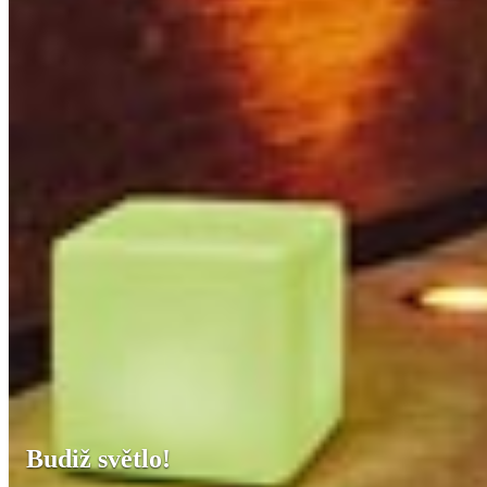
Budiž světlo!