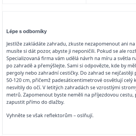
Lépe s odborníky
Jestliže zakládáte zahradu, zkuste nezapomenout ani na
musíte si dát pozor, abyste ji neponičili. Pokud se ale r
Specializovaná firma vám udělá návrh na míru a světla nain
po zahradě a přemýšlejte. Sami si odpovězte, kde by mělo 
pergoly nebo zahradní cestičky. Do zahrad se nejčastěji 
50-120 cm, přičemž padesáticentimetrové osvětlují celý
nesvítily do očí. V letitých zahradách se vzrostlými stro
metrů. Zapomenout byste neměli na příjezdovou cestu, 
zapustit přímo do dlažby.
Vyhněte se však reflektorům – oslňují.