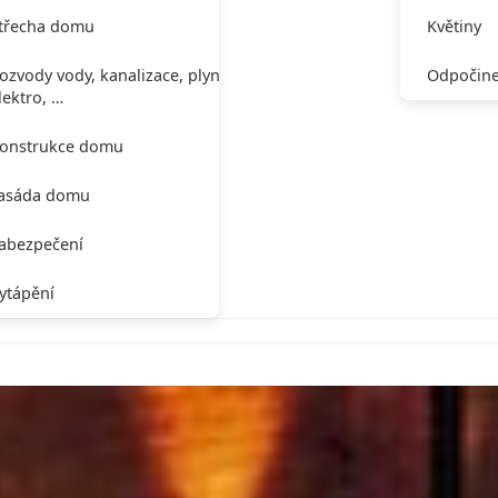
třecha domu
Květiny
ozvody vody, kanalizace, plynu,
Odpočine
lektro, …
onstrukce domu
asáda domu
abezpečení
ytápění