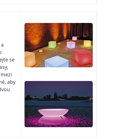
 a
.
ejte se
asy,
e mezi
né, aby
 dvou