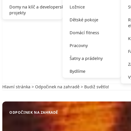
Domy na klíč a developerské
Ložnice
S
projekty
Dětské pokoje
R
e
Domácí fitness
K
Pracovny
F
Šatny a prádelny
Z
Bydlíme
V
Hlavní stránka
>
Odpočinek na zahradě
> Budiž světlo!
Zpět na Odpočinek na zahradě
ODPOČINEK NA ZAHRADĚ