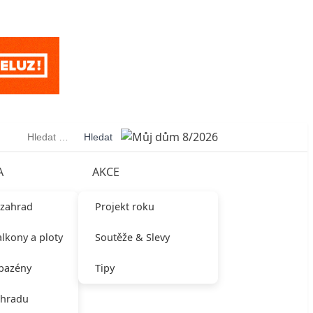
Vyhledávání
A
AKCE
 zahrad
Projekt roku
alkony a ploty
Soutěže & Slevy
 bazény
Tipy
ahradu