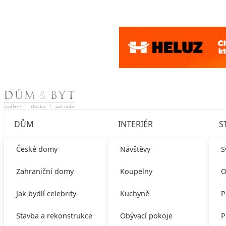
Skip to content
DŮM
INTERIÉR
S
České domy
Návštěvy
S
Zahraniční domy
Koupelny
O
Jak bydlí celebrity
Kuchyně
P
Stavba a rekonstrukce
Obývací pokoje
P