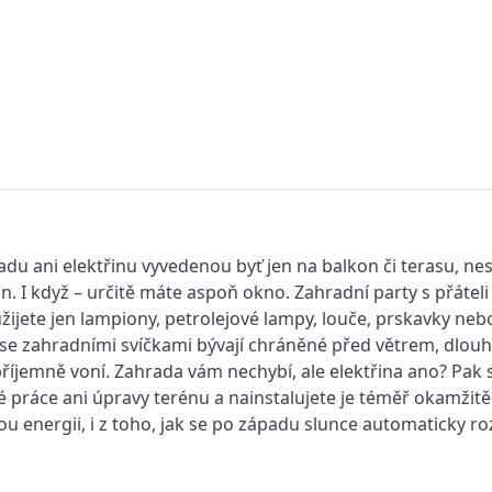
u ani elektřinu vyvedenou byť jen na balkon či terasu, nes
n. I když – určitě máte aspoň okno. Zahradní party s přáteli
žijete jen lampiony, petrolejové lampy, louče, prskavky nebo 
e zahradními svíčkami bývají chráněné před větrem, dlouh
příjemně voní. Zahrada vám nechybí, ale elektřina ano? Pak
 práce ani úpravy terénu a nainstalujete je téměř okamžitě.
kou energii, i z toho, jak se po západu slunce automaticky roz