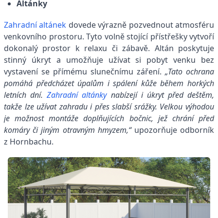
Altánky
Zahradní altánek
dovede výrazně pozvednout atmosféru
venkovního prostoru. Tyto volně stojící přístřešky vytvoří
dokonalý prostor k relaxu či zábavě. Altán poskytuje
stinný úkryt a umožňuje užívat si pobyt venku bez
vystavení se přímému slunečnímu záření.
„Tato ochrana
pomáhá předcházet úpalům i spálení kůže během horkých
letních dní.
Zahradní altánky
nabízejí i úkryt před deštěm,
takže lze užívat zahradu i přes slabší srážky. Velkou výhodou
je možnost montáže doplňujících bočnic, jež chrání před
komáry či jiným otravným hmyzem,“
upozorňuje odborník
z Hornbachu.