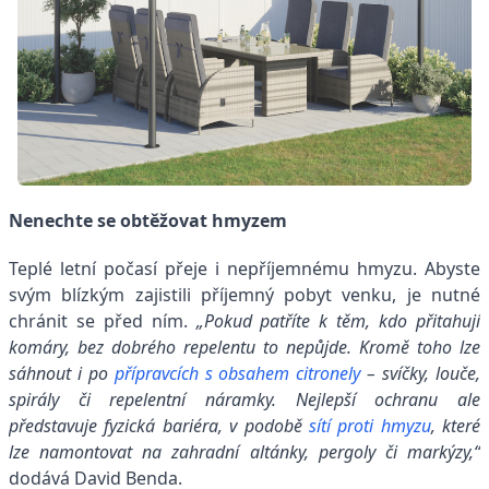
Nenechte se obtěžovat hmyzem
Teplé letní počasí přeje i nepříjemnému hmyzu. Abyste
svým blízkým zajistili příjemný pobyt venku, je nutné
chránit se před ním.
„Pokud patříte k těm, kdo přitahují
komáry, bez dobrého repelentu to nepůjde. Kromě toho lze
sáhnout i po
přípravcích s obsahem citronely
– svíčky, louče,
spirály či repelentní náramky. Nejlepší ochranu ale
představuje fyzická bariéra, v podobě
sítí proti hmyzu
, které
lze namontovat na zahradní altánky, pergoly či markýzy,“
dodává David Benda.