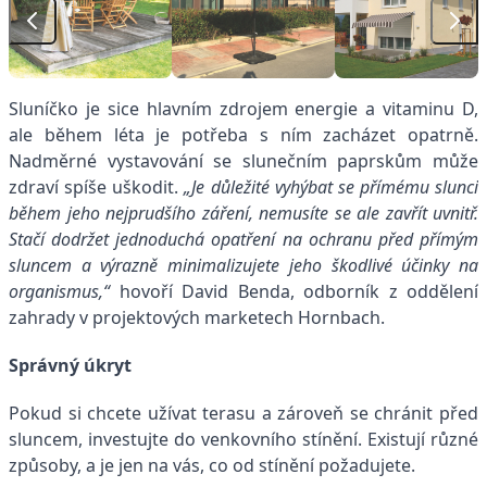
Sluníčko je sice hlavním zdrojem energie a vitaminu D,
ale během léta je potřeba s ním zacházet opatrně.
Nadměrné vystavování se slunečním paprskům může
zdraví spíše uškodit.
„Je důležité vyhýbat se přímému slunci
během jeho nejprudšího záření, nemusíte se ale zavřít uvnitř.
Stačí dodržet jednoduchá opatření na ochranu před přímým
sluncem a výrazně minimalizujete jeho škodlivé účinky na
organismus,“
hovoří David Benda, odborník z oddělení
zahrady v projektových marketech Hornbach.
Správný úkryt
Pokud si chcete užívat terasu a zároveň se chránit před
sluncem, investujte do venkovního stínění. Existují různé
způsoby, a je jen na vás, co od stínění požadujete.