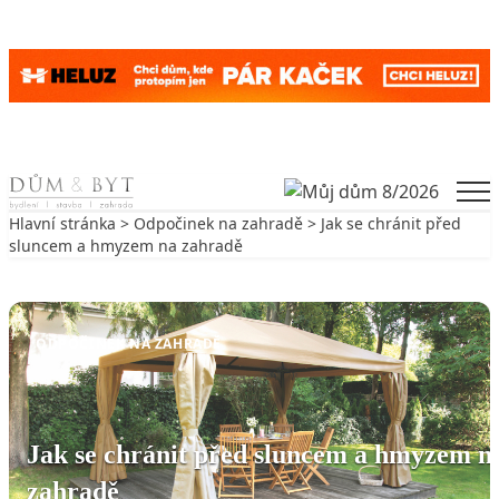
Skip to content
Men
Hlavní stránka
>
Odpočinek na zahradě
> Jak se chránit před
sluncem a hmyzem na zahradě
Zpět na Odpočinek na zahradě
ODPOČINEK NA ZAHRADĚ
Jak se chránit před sluncem a hmyzem n
zahradě