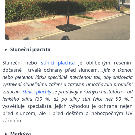
Sluneční plachta
Sluneční nebo
stínicí plachta
je oblíbeným řešením
dočasné i trvalé ochrany před sluncem.
„Jde o tkanou
nebo pletenou látku speciálně navrženou tak, aby snižovala
vystavení slunečnímu záření a zároveň umožňovala proudění
vzduchu.
Stínicí plachty
se prodávají v různých hustotách – od
lehkého stínu (30 %) až po silný stín (více než 90 %),“
vysvětluje specialista. Jejich výhodou je ochrana nejen
před sluncem, ale i před deštěm a nebezpečným UV
zářením.
Markýza