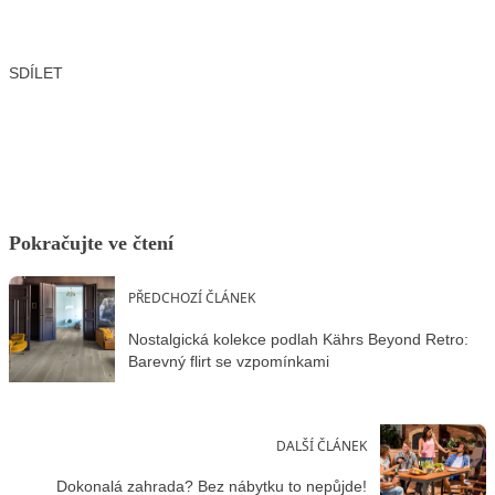
SDÍLET
Facebook
X
LinkedIn
Email
Pokračujte ve čtení
PŘEDCHOZÍ ČLÁNEK
Nostalgická kolekce podlah Kährs Beyond Retro:
Barevný flirt se vzpomínkami
DALŠÍ ČLÁNEK
Dokonalá zahrada? Bez nábytku to nepůjde!