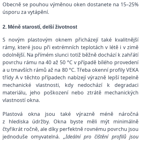
Obecně se pouhou výměnou oken dostanete na 15–25%
úsporu za vytápění.
2. Méně starostí, delší životnost
S novým plastovým oknem přicházejí také kvalitnější
rámy, které jsou při extrémních teplotách v létě i v zimě
odolnější. Na přímém slunci totiž běžně dochází k zahřátí
povrchu rámu na 40 až 50 °C v případě bílého provedení
a u tmavších rámů až na 80 °C. Třeba okenní profily VEKA
třídy A v těchto případech nabízejí výrazně lepší tepelně
mechanické vlastnosti, kdy nedochází k degradaci
materiálu, jeho poškození nebo ztrátě mechanických
vlastností okna.
Plastová okna jsou také výrazně méně náročná
z hlediska údržby. Okna byste měli mýt minimálně
čtyřikrát ročně, ale díky perfektně rovnému povrchu jsou
jednoduše omyvatelná.
„Ideální pro čištění profilů jsou