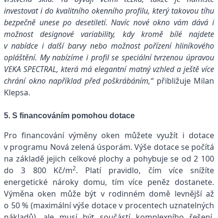
investovat i do kvalitního okenního profilu, který takovou tíhu
bezpečně unese po desetiletí. Navíc nové okno vám dává i
možnost designové variability, kdy kromě bílé najdete
v nabídce i další barvy nebo možnost pořízení hliníkového
opláštění. My nabízíme i profil se speciální tvrzenou úpravou
VEKA SPECTRAL, která má elegantní matný vzhled a ještě více
chrání okno například před poškrábáním,“
přibližuje Milan
Klepsa.
5. S financováním pomohou dotace
Pro financování výměny oken můžete využít i dotace
v programu Nová zelená úsporám. Výše dotace se počítá
na základě jejich celkové plochy a pohybuje se od 2 100
2
do 3 800 Kč/m
. Platí pravidlo, čím více snížíte
energetické nároky domu, tím více peněz dostanete.
Výměna oken může být v rodinném domě levnější až
o 50 % (maximální výše dotace v procentech uznatelných
nákladů), ale musí být součástí komplexního řešení,