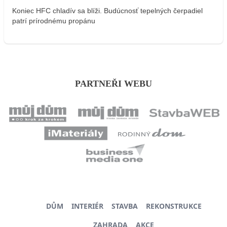
Koniec HFC chladív sa blíži. Budúcnosť tepelných čerpadiel
patrí prírodnému propánu
PARTNEŘI WEBU
DŮM
INTERIÉR
STAVBA
REKONSTRUKCE
ZAHRADA
AKCE