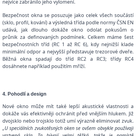
nejvíce zabránilo jeho vylomení.
Bezpečnost okna se posuzuje jako celek všech součástí
(sklo, profil, kování) a výsledná třída podle normy ČSN EN
udává, jak dlouho dokáže okno odolat pokusům o
průnik za definovaných podmínek. Celkem máme šest
bezpečnostních tříd (RC 1 až RC 6), kdy nejnižší klade
minimální odpor a nejvyšší představuje trezorové dveře.
Běžná okna spadají do tříd RC2 a RC3; třídy RC4
dosáhnete například použitím mříží.
4. Pohodlí a design
Nové okno může mít také lepší akustické vlastnosti a
dokáže vás efektivněji ochránit před vnějším hlukem. Již
dvojsklo nebo trojsklo totiž umí výrazně eliminovat zvuk.
„U speciálních zvukotěsných oken se ovšem obvykle používají
vrstvená skla. Ta bývají velmi těžká, takže je namístě