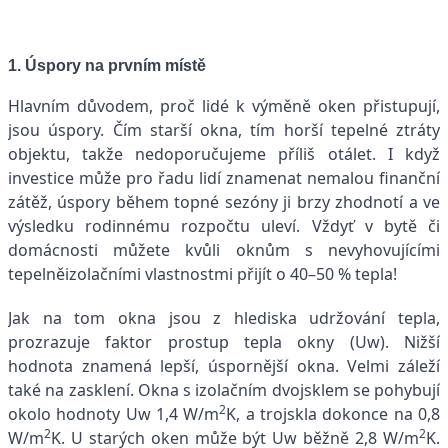
1. Úspory na prvním místě
Hlavním důvodem, proč lidé k výměně oken přistupují,
jsou úspory. Čím starší okna, tím horší tepelné ztráty
objektu, takže nedoporučujeme příliš otálet. I když
investice může pro řadu lidí znamenat nemalou finanční
zátěž, úspory během topné sezóny ji brzy zhodnotí a ve
výsledku rodinnému rozpočtu uleví. Vždyť v bytě či
domácnosti můžete kvůli oknům s nevyhovujícími
tepelněizolačními vlastnostmi přijít o 40–50 % tepla!
Jak na tom okna jsou z hlediska udržování tepla,
prozrazuje faktor prostup tepla okny (Uw). Nižší
hodnota znamená lepší, úspornější okna. Velmi záleží
také na zasklení. Okna s izolačním dvojsklem se pohybují
2
okolo hodnoty Uw 1,4 W/m
K, a trojskla dokonce na 0,8
2
2
W/m
K. U starých oken může být Uw běžně 2,8 W/m
K.