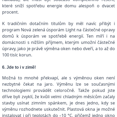
které sníží spotřebu energie domu alespoň o dvacet
procent.
K tradičním dotačním titulům by měl navíc přibýt i
program Nová zelená úsporám Light na částečné opravy
domů k úsporám ve spotřebě energií. Ten míří i na
domácnosti s nižším příjmem, kterým umožní částečné
úpravy, jako je právě výměna oken nebo dveří, a to až do
100 tisíc korun.
6. Jde to i v zimě!
Možná to mnohé překvapí, ale s výměnou oken není
nezbytné čekat na jaro. Výměnu lze se současnými
technologiemi provádět celoročně. Takže pokud jste
dříve byli zvyklí, že kvůli velmi chladným měsícům začaly
stavby usínat zimním spánkem, je dnes jedno, kdy se
výměnu rozhodnete uskutečnit. Plastová okna je možné
instalovat i při teplotách do –10 °C, přičemž jedno okno