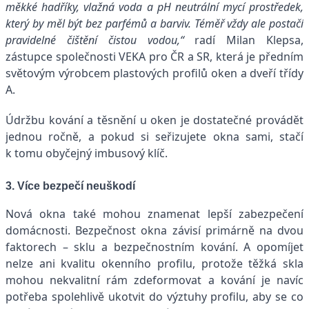
měkké hadříky, vlažná voda a pH neutrální mycí prostředek,
který by měl být bez parfémů a barviv. Téměř vždy ale postačí
pravidelné čištění čistou vodou,“
radí Milan Klepsa,
zástupce společnosti VEKA pro ČR a SR, která je předním
světovým výrobcem plastových profilů oken a dveří třídy
A.
Údržbu kování a těsnění u oken je dostatečné provádět
jednou ročně, a pokud si seřizujete okna sami, stačí
k tomu obyčejný imbusový klíč.
3. Více bezpečí neuškodí
Nová okna také mohou znamenat lepší zabezpečení
domácnosti. Bezpečnost okna závisí primárně na dvou
faktorech – sklu a bezpečnostním kování. A opomíjet
nelze ani kvalitu okenního profilu, protože těžká skla
mohou nekvalitní rám zdeformovat a kování je navíc
potřeba spolehlivě ukotvit do výztuhy profilu, aby se co