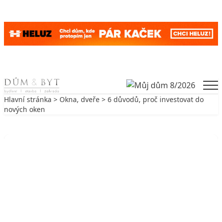
Skip to content
Men
Hlavní stránka
>
Okna, dveře
> 6 důvodů, proč investovat do
nových oken
Zpět na Okna, dveře
OKNA, DVEŘE
6 důvodů, proč investovat do nových
oken
31. 10. 2022
6 min. čtení