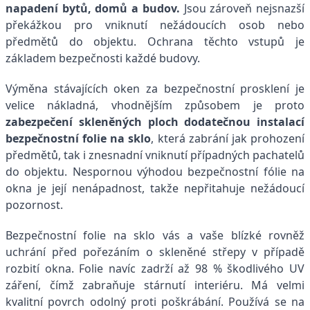
napadení bytů, domů a budov.
Jsou zároveň nejsnazší
překážkou pro vniknutí nežádoucích osob nebo
předmětů do objektu. Ochrana těchto vstupů je
základem bezpečnosti každé budovy.
Výměna stávajících oken za bezpečnostní prosklení je
velice nákladná, vhodnějším způsobem je proto
zabezpečení skleněných ploch dodatečnou instalací
bezpečnostní folie na sklo
, která zabrání jak prohození
předmětů, tak i znesnadní vniknutí případných pachatelů
do objektu. Nespornou výhodou bezpečnostní fólie na
okna je její nenápadnost, takže nepřitahuje nežádoucí
pozornost.
Bezpečnostní folie na sklo vás a vaše blízké rovněž
uchrání před pořezáním o skleněné střepy v případě
rozbití okna. Folie navíc zadrží až 98 % škodlivého UV
záření, čímž zabraňuje stárnutí interiéru. Má velmi
kvalitní povrch odolný proti poškrábání. Používá se na