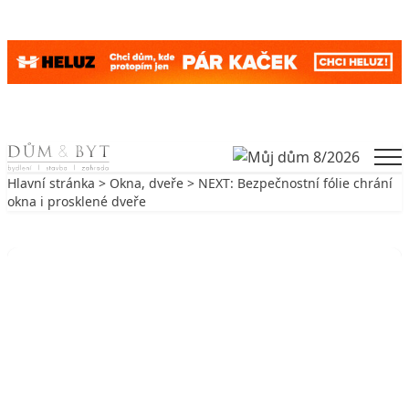
Skip to content
Men
Hlavní stránka
>
Okna, dveře
> NEXT: Bezpečnostní fólie chrání
okna i prosklené dveře
Zpět na Okna, dveře
OKNA, DVEŘE
NEXT: Bezpečnostní fólie chrání
okna i prosklené dveře
31. 3. 2017
2 min. čtení