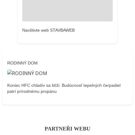
Navštivte web STAVBAWEB
RODINNÝ DOM
Koniec HFC chladív sa blíži. Budúcnosť tepelných čerpadiel
patrí prírodnému propánu
PARTNEŘI WEBU