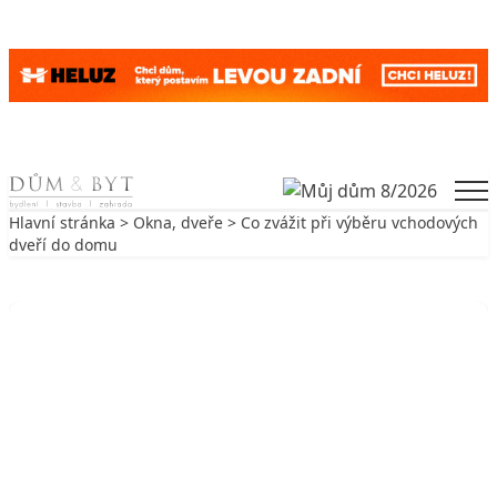
Skip to content
Men
Hlavní stránka
>
Okna, dveře
> Co zvážit při výběru vchodových
dveří do domu
Zpět na Okna, dveře
OKNA, DVEŘE
Co zvážit při výběru vchodových
dveří do domu
31. 12. 2023
3 min. čtení