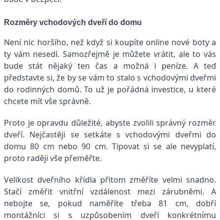
Rozměry vchodových dveří do domu
Není nic horšího, než když si koupíte online nové boty a
ty vám nesedí. Samozřejmě je můžete vrátit, ale to vás
bude stát nějaký ten čas a možná i peníze. A teď
představte si, že by se vám to stalo s vchodovými dveřmi
do rodinných domů. To už je pořádná investice, u které
chcete mít vše správně.
Proto je opravdu důležité, abyste zvolili správný rozměr
dveří. Nejčastěji se setkáte s vchodovými dveřmi do
domu 80 cm nebo 90 cm. Tipovat si se ale nevyplatí,
proto raději vše přeměřte.
Velikost dveřního křídla přitom změříte velmi snadno.
Stačí změřit vnitřní vzdálenost mezi zárubněmi. A
nebojte se, pokud naměříte třeba 81 cm, dobří
montážníci si s uzpůsobením dveří konkrétnímu