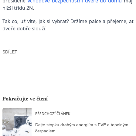
prosklené
vchodové bezpečnostní dveře do domu
mají
nižší třídu 2N.
Tak co, už víte, jak si vybrat? Držíme palce a přejeme, ať
dveře dobře slouží.
SDÍLET
Facebook
X
LinkedIn
Email
Pokračujte ve čtení
PŘEDCHOZÍ ČLÁNEK
Dejte stopku drahým energiím s FVE a tepelným
čerpadlem