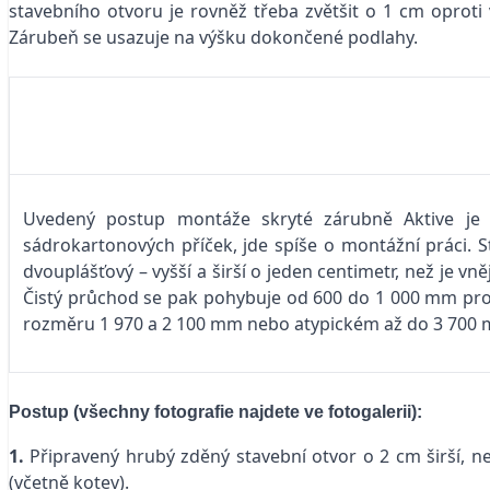
stavebního otvoru je rovněž třeba zvětšit o 1 cm oproti 
Zárubeň se usazuje na výšku dokončené podlahy.
Uvedený postup montáže skryté zárubně Aktive je 
sádrokartonových příček, jde spíše o montážní práci. 
dvouplášťový – vyšší a širší o jeden centimetr, než je 
Čistý průchod se pak pohybuje od 600 do 1 000 mm pro
rozměru 1 970 a 2 100 mm nebo atypickém až do 3 700 m
Postup (všechny fotografie najdete ve fotogalerii):
1.
Připravený hrubý zděný stavební otvor o 2 cm širší, než
(včetně kotev).