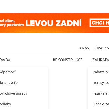
O NÁS
ČASOPIS
TAVBA
REKONSTRUKCE
ZAHRAD
vépomocí
Návštěvy
kna, dveře
Terasy, b
ovrchové úpravy
Jezírka a
odlahy
Péče o z