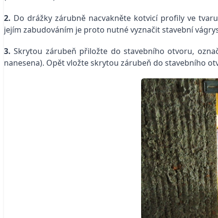
2.
Do drážky zárubně nacvakněte kotvicí profily ve tvar
jejím zabudováním je proto nutné vyznačit stavební vágrys
3.
Skrytou zárubeň přiložte do stavebního otvoru, označte
nanesena). Opět vložte skrytou zárubeň do stavebního otv