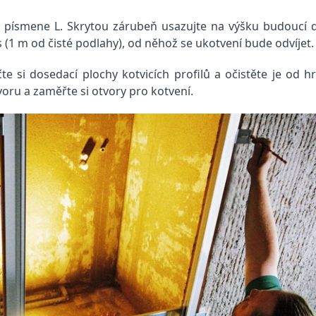
u písmene L. Skrytou zárubeň usazujte na výšku budoucí
 (1 m od čisté podlahy), od něhož se ukotvení bude odvíjet.
 si dosedací plochy kotvicích profilů a očistěte je od h
oru a zaměřte si otvory pro kotvení.