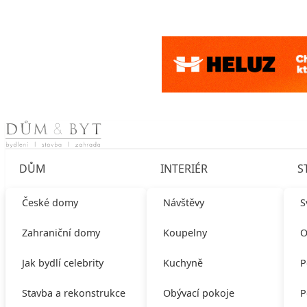
Skip to content
DŮM
INTERIÉR
S
České domy
Návštěvy
S
Zahraniční domy
Koupelny
O
Jak bydlí celebrity
Kuchyně
P
Stavba a rekonstrukce
Obývací pokoje
P