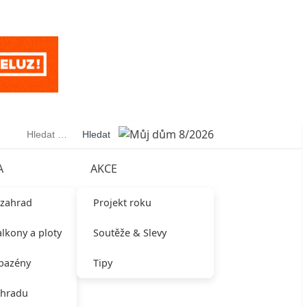
Vyhledávání
A
AKCE
 zahrad
Projekt roku
alkony a ploty
Soutěže & Slevy
 bazény
Tipy
ahradu