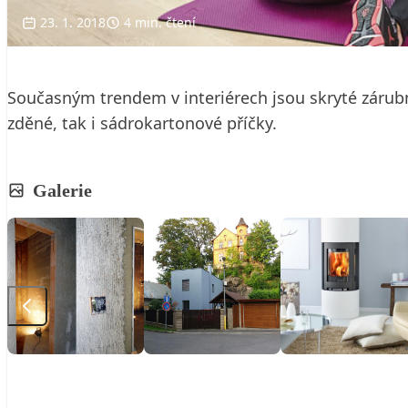
23. 1. 2018
4 min. čtení
Současným trendem v interiérech jsou skryté zárubně.
zděné, tak i sádrokartonové příčky.
Galerie