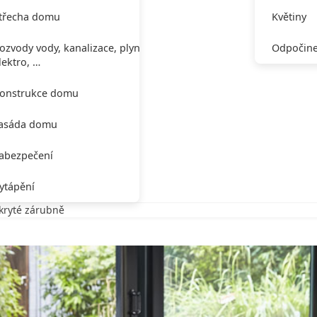
třecha domu
Květiny
ozvody vody, kanalizace, plynu,
Odpočine
lektro, …
onstrukce domu
asáda domu
abezpečení
ytápění
skryté zárubně