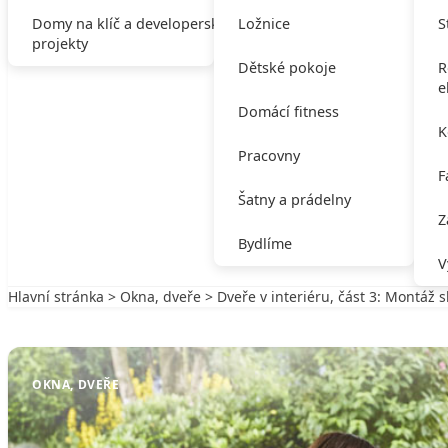
Domy na klíč a developerské
Ložnice
S
projekty
Dětské pokoje
R
e
Domácí fitness
K
Pracovny
F
Šatny a prádelny
Z
Bydlíme
V
Hlavní stránka
>
Okna, dveře
> Dveře v interiéru, část 3: Montáž 
Zpět na Okna, dveře
OKNA, DVEŘE