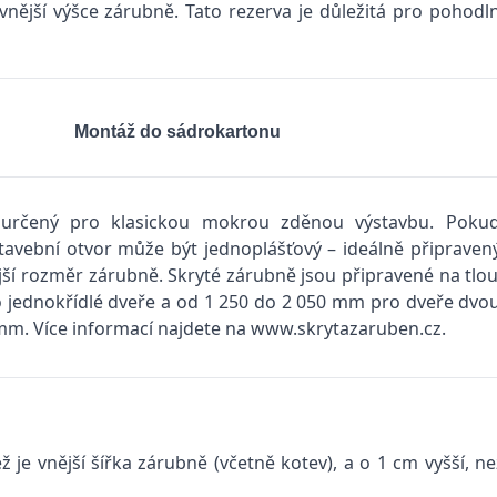
vnější výšce zárubně. Tato rezerva je důležitá pro pohodl
Montáž do sádrokartonu
určený pro klasickou mokrou zděnou výstavbu. Pokud
Stavební otvor může být jednoplášťový – ideálně připrave
vnější rozměr zárubně. Skryté zárubně jsou připravené na tl
 jednokřídlé dveře a od 1 250 do 2 050 mm pro dveře dvou
m. Více informací najdete na www.skrytazaruben.cz.
 je vnější šířka zárubně (včetně kotev), a o 1 cm vyšší, ne