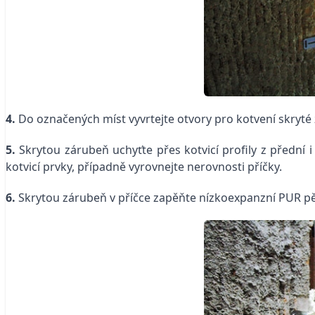
4.
Do označených míst vyvrtejte otvory pro kotvení skryté
5.
Skrytou zárubeň uchyťte přes kotvicí profily z přední i
kotvicí prvky, případně vyrovnejte nerovnosti příčky.
6.
Skrytou zárubeň v příčce zapěňte nízkoexpanzní PUR p