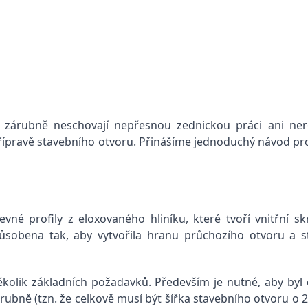
é zárubně neschovají nepřesnou zednickou práci ani ner
 přípravě stavebního otvoru. Přinášíme jednoduchý návod p
é profily z eloxovaného hliníku, které tvoří vnitřní skr
ůsobena tak, aby vytvořila hranu průchozího otvoru a st
olik základních požadavků. Především je nutné, aby byl 
rubně (tzn. že celkově musí být šířka stavebního otvoru o 2