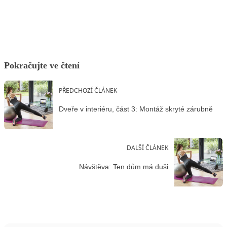
Facebook
X
LinkedIn
Email
Pokračujte ve čtení
PŘEDCHOZÍ ČLÁNEK
Dveře v interiéru, část 3: Montáž skryté zárubně
DALŠÍ ČLÁNEK
Návštěva: Ten dům má duši