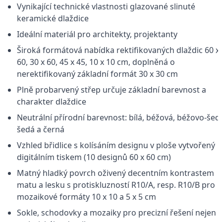
Vynikající technické vlastnosti glazované slinuté
keramické dlaždice
Ideální materiál pro architekty, projektanty
Široká formátová nabídka rektifikovaných dlaždic 60 x
60, 30 x 60, 45 x 45, 10 x 10 cm, doplněná o
nerektifikovaný základní formát 30 x 30 cm
Plně probarvený střep určuje základní barevnost a
charakter dlaždice
Neutrální přírodní barevnost: bílá, béžová, béžovo-šed
šedá a černá
Vzhled břidlice s kolísáním designu v ploše vytvořený
digitálním tiskem (10 designů 60 x 60 cm)
Matný hladký povrch oživený decentním kontrastem
matu a lesku s protiskluzností R10/A, resp. R10/B pro
mozaikové formáty 10 x 10 a 5 x 5 cm
Sokle, schodovky a mozaiky pro precizní řešení nejen