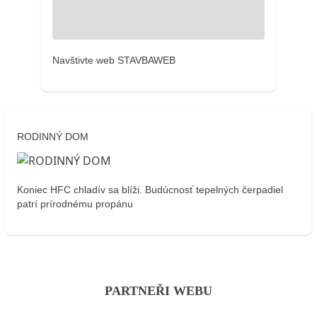
Navštivte web STAVBAWEB
RODINNÝ DOM
Koniec HFC chladív sa blíži. Budúcnosť tepelných čerpadiel
patrí prírodnému propánu
PARTNEŘI WEBU