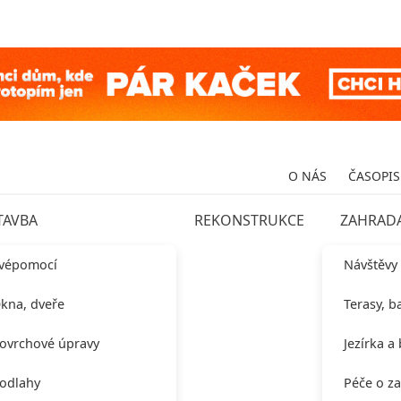
O NÁS
ČASOPIS
TAVBA
REKONSTRUKCE
ZAHRAD
vépomocí
Návštěvy
kna, dveře
Terasy, b
ovrchové úpravy
Jezírka a
odlahy
Péče o z