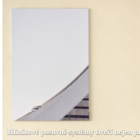
Hliníkové posuvné systémy dveří nejen p