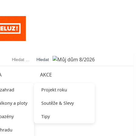
Vyhledávání
A
AKCE
 zahrad
Projekt roku
alkony a ploty
Soutěže & Slevy
 bazény
Tipy
ahradu