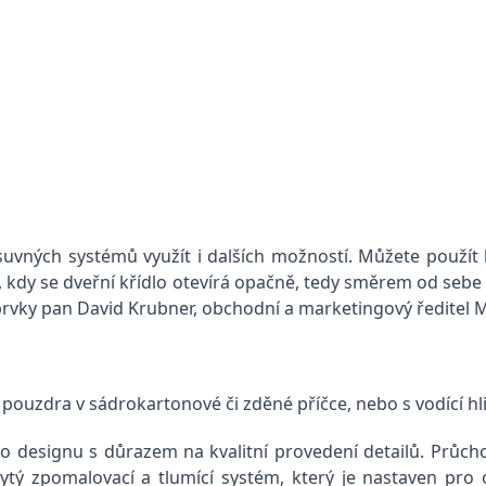
vných systémů využít i dalších možností. Můžete použít 
e, kdy se dveřní křídlo otevírá opačně, tedy směrem od sebe
 prvky pan David Krubner, obchodní a marketingový ředitel
pouzdra v sádrokartonové či zděné příčce, nebo s vodící hli
o designu s důrazem na kvalitní provedení detailů. Průch
krytý zpomalovací a tlumící systém, který je nastaven pro