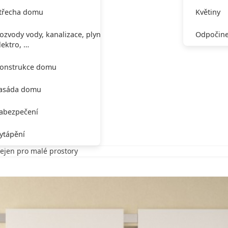
třecha domu
Květiny
ozvody vody, kanalizace, plynu,
Odpočine
lektro, …
onstrukce domu
asáda domu
abezpečení
ytápění
ejen pro malé prostory