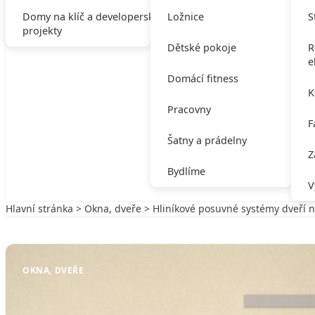
Domy na klíč a developerské
Ložnice
S
projekty
Dětské pokoje
R
e
Domácí fitness
K
Pracovny
F
Šatny a prádelny
Z
Bydlíme
V
Hlavní stránka
>
Okna, dveře
> Hliníkové posuvné systémy dveří n
Zpět na Okna, dveře
OKNA, DVEŘE