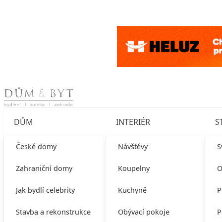
Skip to content
DŮM
INTERIÉR
S
České domy
Návštěvy
S
Zahraniční domy
Koupelny
O
Jak bydlí celebrity
Kuchyně
P
Stavba a rekonstrukce
Obývací pokoje
P