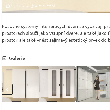
13. 11. 2020
4 min. čtení
Posuvné systémy interiérových dveří se využívají p
prostorách slouží jako vstupní dveře, ale také jako 
prostor, ale také vnést zajímavý estetický prvek do 
Galerie