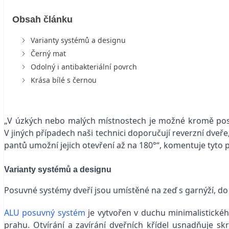
Obsah článku
Varianty systémů a designu
Černý mat
Odolný i antibakteriální povrch
Krása bílé s černou
„V úzkých nebo malých místnostech je možné kromě posu
V jiných případech naši technici doporučují reverzní dveř
pantů umožní jejich otevření až na 180°“, komentuje tyto
Varianty systémů a designu
Posuvné systémy dveří jsou umístěné na zeď s garnýží, do 
ALU posuvný systém
je vytvořen v duchu minimalistickéh
prahu. Otvírání a zavírání dveřních křídel usnadňuje s