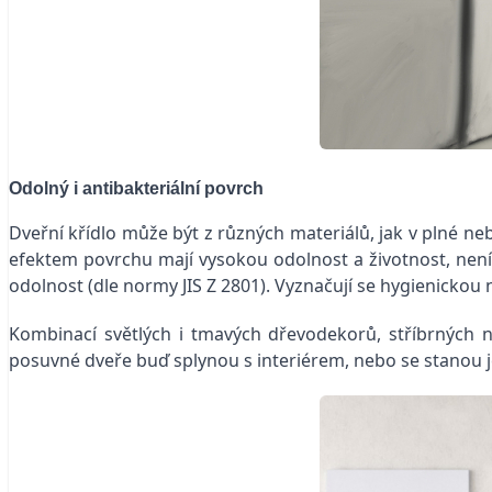
Odolný i antibakteriální povrch
Dveřní křídlo může být z různých materiálů, jak v plné ne
efektem povrchu mají vysokou odolnost a životnost, není
odolnost (dle normy JIS Z 2801). Vyznačují se hygienickou n
Kombinací světlých i tmavých dřevodekorů, stříbrných n
posuvné dveře buď splynou s interiérem, nebo se stanou