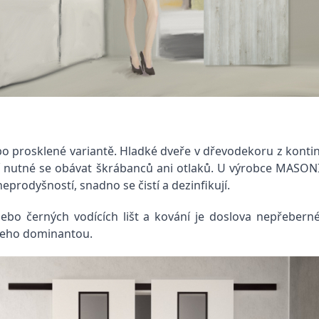
bo prosklené variantě. Hladké dveře v dřevodekoru z kontin
 nutné se obávat škrábanců ani otlaků. U výrobce MASONIT
eprodyšností, snadno se čistí a dezinfikují.
ebo černých vodících lišt a kování je doslova nepřeberné 
 jeho dominantou.