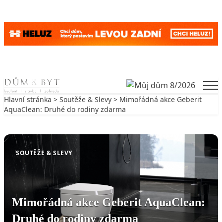
Skip to content
Men
Hlavní stránka
>
Soutěže & Slevy
> Mimořádná akce Geberit
AquaClean: Druhé do rodiny zdarma
Zpět na Soutěže & Slevy
SOUTĚŽE & SLEVY
Mimořádná akce Geberit AquaClean:
Druhé do rodiny zdarma