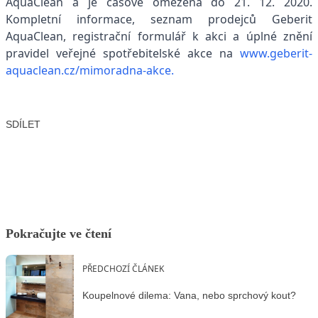
AquaClean a je časově omezená do 21. 12. 2020.
Kompletní informace, seznam prodejců Geberit
AquaClean, registrační formulář k akci a úplné znění
pravidel veřejné spotřebitelské akce na
www.geberit-
aquaclean.cz/mimoradna-akce.
SDÍLET
Facebook
X
LinkedIn
Email
Pokračujte ve čtení
PŘEDCHOZÍ ČLÁNEK
Koupelnové dilema: Vana, nebo sprchový kout?