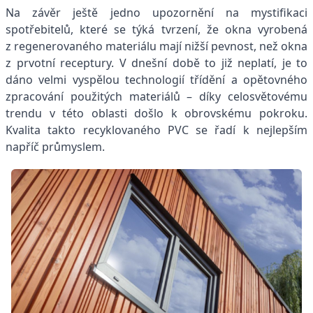
Na závěr ještě jedno upozornění na mystifikaci
spotřebitelů, které se týká tvrzení, že okna vyrobená
z regenerovaného materiálu mají nižší pevnost, než okna
z prvotní receptury. V dnešní době to již neplatí, je to
dáno velmi vyspělou technologií třídění a opětovného
zpracování použitých materiálů – díky celosvětovému
trendu v této oblasti došlo k obrovskému pokroku.
Kvalita takto recyklovaného PVC se řadí k nejlepším
napříč průmyslem.