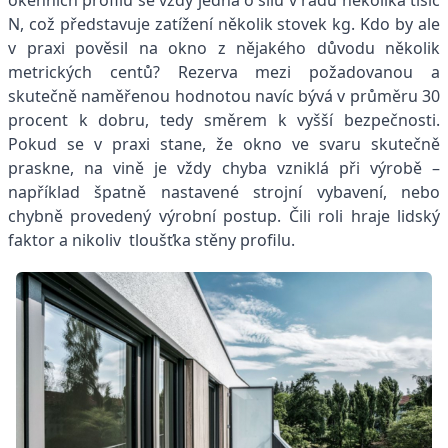
okenních profilů se vždy jedná o sílu v řádu několika tisíc
N, což představuje zatížení několik stovek kg. Kdo by ale
v praxi pověsil na okno z nějakého důvodu několik
metrických centů? Rezerva mezi požadovanou a
skutečně naměřenou hodnotou navíc bývá v průměru 30
procent k dobru, tedy směrem k vyšší bezpečnosti.
Pokud se v praxi stane, že okno ve svaru skutečně
praskne, na vině je vždy chyba vzniklá při výrobě –
například špatně nastavené strojní vybavení, nebo
chybně provedený výrobní postup. Čili roli hraje lidský
faktor a nikoliv tloušťka stěny profilu.