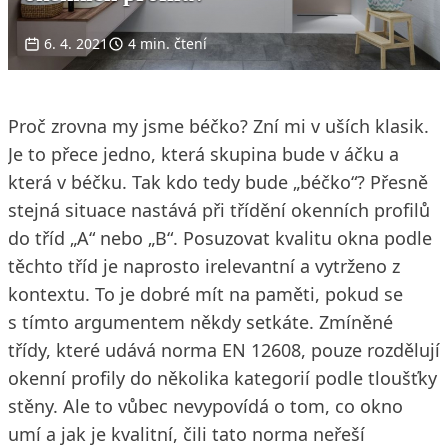
6. 4. 2021
4 min. čtení
Proč zrovna my jsme béčko? Zní mi v uších klasik.
Je to přece jedno, která skupina bude v áčku a
která v béčku. Tak kdo tedy bude „béčko“? Přesně
stejná situace nastává při třídění okenních profilů
do tříd „A“ nebo „B“. Posuzovat kvalitu okna podle
těchto tříd je naprosto irelevantní a vytrženo z
kontextu. To je dobré mít na paměti, pokud se
s tímto argumentem někdy setkáte. Zmíněné
třídy, které udává norma EN 12608, pouze rozdělují
okenní profily do několika kategorií podle tloušťky
stěny. Ale to vůbec nevypovídá o tom, co okno
umí a jak je kvalitní, čili tato norma neřeší