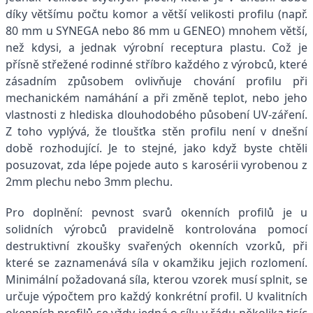
díky většímu počtu komor a větší velikosti profilu (např.
80 mm u SYNEGA nebo 86 mm u GENEO) mnohem větší,
než kdysi, a jednak výrobní receptura plastu. Což je
přísně střežené rodinné stříbro každého z výrobců, které
zásadním způsobem ovlivňuje chování profilu při
mechanickém namáhání a při změně teplot, nebo jeho
vlastnosti z hlediska dlouhodobého působení UV-záření.
Z toho vyplývá, že tloušťka stěn profilu není v dnešní
době rozhodující. Je to stejné, jako když byste chtěli
posuzovat, zda lépe pojede auto s karosérii vyrobenou z
2mm plechu nebo 3mm plechu.
Pro doplnění: pevnost svarů okenních profilů je u
solidních výrobců pravidelně kontrolována pomocí
destruktivní zkoušky svařených okenních vzorků, při
které se zaznamenává síla v okamžiku jejich rozlomení.
Minimální požadovaná síla, kterou vzorek musí splnit, se
určuje výpočtem pro každý konkrétní profil. U kvalitních