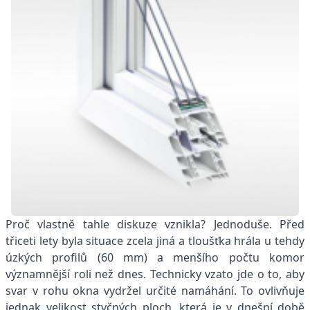
Proč vlastně tahle diskuze vznikla? Jednoduše. Před
třiceti lety byla situace zcela jiná a tloušťka hrála u tehdy
úzkých profilů (60 mm) a menšího počtu komor
významnější roli než dnes. Technicky vzato jde o to, aby
svar v rohu okna vydržel určité namáhání. To ovlivňuje
jednak velikost styčných ploch, která je v dnešní době