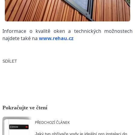
Informace o kvalitě oken a technických možnostech
najdete také na
www.rehau.cz
SDÍLET
Facebook
X
LinkedIn
Email
Pokračujte ve čtení
PŘEDCHOZÍ ČLÁNEK
Jaký typ ohřívače vody je ideální pro instalaci do