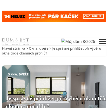
Skip to content
Men
Hlavní stránka
>
Okna, dveře
> Je správné přihlížet při výběru
okna třídě okenních profilů?
Zpět na Okna, dveře
OKNA, DVEŘE
Je správné přihlížet při výběru okna tříd
okenních profilů?