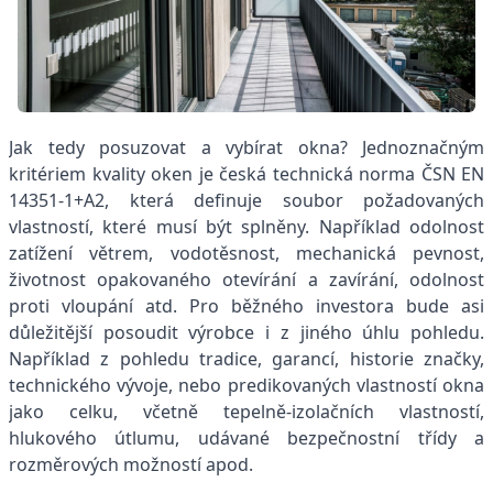
Jak tedy posuzovat a vybírat okna? Jednoznačným
kritériem kvality oken je česká technická norma ČSN EN
14351-1+A2, která definuje soubor požadovaných
vlastností, které musí být splněny. Například odolnost
zatížení větrem, vodotěsnost, mechanická pevnost,
životnost opakovaného otevírání a zavírání, odolnost
proti vloupání atd. Pro běžného investora bude asi
důležitější posoudit výrobce i z jiného úhlu pohledu.
Například z pohledu tradice, garancí, historie značky,
technického vývoje, nebo predikovaných vlastností okna
jako celku, včetně tepelně-izolačních vlastností,
hlukového útlumu, udávané bezpečnostní třídy a
rozměrových možností apod.