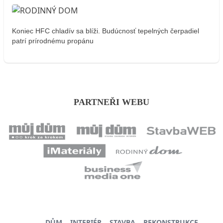
Koniec HFC chladív sa blíži. Budúcnosť tepelných čerpadiel
patrí prírodnému propánu
PARTNEŘI WEBU
DŮM
INTERIÉR
STAVBA
REKONSTRUKCE