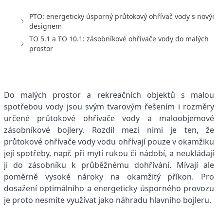
PTO: energeticky úsporný průtokový ohřívač vody s nový
designem
TO 5.1 a TO 10.1: zásobníkové ohřívače vody do malých
prostor
Do malých prostor a rekreačních objektů s malou
spotřebou vody jsou svým tvarovým řešením i rozměry
určené průtokové ohřívače vody a maloobjemové
zásobníkové bojlery. Rozdíl mezi nimi je ten, že
průtokové ohřívače vody vodu ohřívají pouze v okamžiku
její spotřeby, např. při mytí rukou či nádobí, a neukládají
ji do zásobníku k průběžnému dohřívání. Mívají ale
poměrně vysoké nároky na okamžitý příkon. Pro
dosažení optimálního a energeticky úsporného provozu
je proto nesmíte využívat jako náhradu hlavního bojleru.