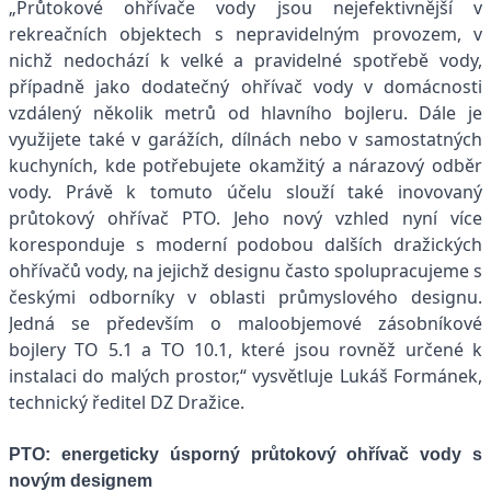
„Průtokové ohřívače vody jsou nejefektivnější v
rekreačních objektech s nepravidelným provozem, v
nichž nedochází k velké a pravidelné spotřebě vody,
případně jako dodatečný ohřívač vody v domácnosti
vzdálený několik metrů od hlavního bojleru. Dále je
využijete také v garážích, dílnách nebo v samostatných
kuchyních, kde potřebujete okamžitý a nárazový odběr
vody. Právě k tomuto účelu slouží také inovovaný
průtokový ohřívač PTO. Jeho nový vzhled nyní více
koresponduje s moderní podobou dalších dražických
ohřívačů vody, na jejichž designu často spolupracujeme s
českými odborníky v oblasti průmyslového designu.
Jedná se především o maloobjemové zásobníkové
bojlery TO 5.1 a TO 10.1, které jsou rovněž určené k
instalaci do malých prostor,“ vysvětluje Lukáš Formánek,
technický ředitel DZ Dražice.
PTO: energeticky úsporný průtokový ohřívač vody s
novým designem