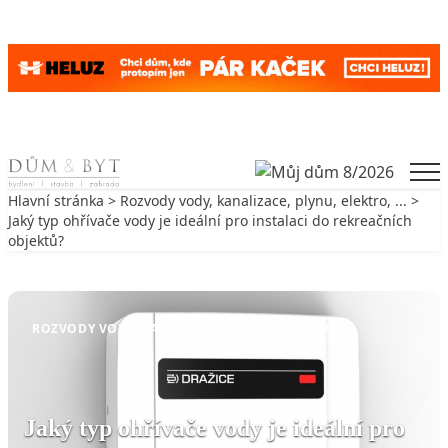
Skip to content
Men
Hlavní stránka
>
Rozvody vody, kanalizace, plynu, elektro, ...
>
Jaký typ ohřívače vody je ideální pro instalaci do rekreačních
objektů?
Zpět na Rozvody vody, kanalizace, plynu, elektro, ...
ROZVODY VODY, KANALIZACE, PLYNU, ELEKTRO, ...
Jaký typ ohřívače vody je ideální pro