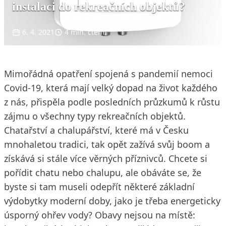
instalaci do rekreačních objektů?
6. 4. 2021
4 min. čtení
Mimořádná opatření spojená s pandemií nemoci
Covid-19, která mají velký dopad na život každého
z nás, přispěla podle posledních průzkumů k růstu
zájmu o všechny typy rekreačních objektů.
Chatařství a chalupářství, které má v Česku
mnohaletou tradici, tak opět zažívá svůj boom a
získává si stále více věrných příznivců. Chcete si
pořídit chatu nebo chalupu, ale obáváte se, že
byste si tam museli odepřít některé základní
výdobytky moderní doby, jako je třeba energeticky
úsporný ohřev vody? Obavy nejsou na místě: