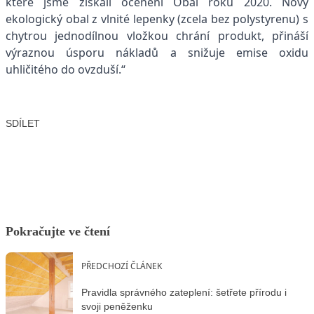
které jsme získali ocenění Obal roku 2020. Nový
ekologický obal z vlnité lepenky (zcela bez polystyrenu) s
chytrou jednodílnou vložkou chrání produkt, přináší
výraznou úsporu nákladů a snižuje emise oxidu
uhličitého do ovzduší.“
SDÍLET
Facebook
X
LinkedIn
Email
Pokračujte ve čtení
PŘEDCHOZÍ ČLÁNEK
Pravidla správného zateplení: šetřete přírodu i
svoji peněženku