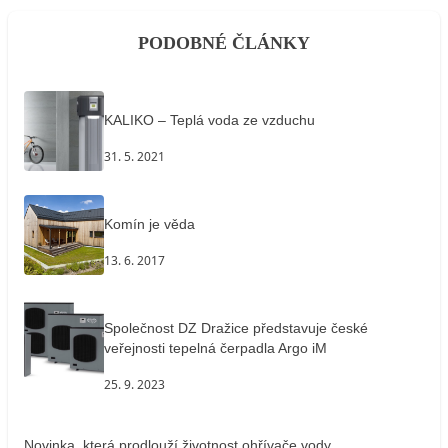
PODOBNÉ ČLÁNKY
KALIKO – Teplá voda ze vzduchu
31. 5. 2021
Komín je věda
13. 6. 2017
Společnost DZ Dražice představuje české
veřejnosti tepelná čerpadla Argo iM
25. 9. 2023
Novinka, která prodlouží životnost ohřívače vody