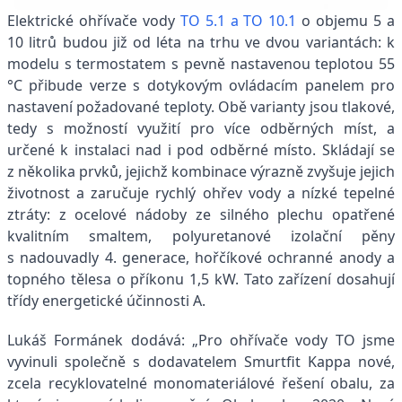
Elektrické ohřívače vody
TO 5.1 a TO 10.1
o objemu 5 a
10 litrů budou již od léta na trhu ve dvou variantách: k
modelu s termostatem s pevně nastavenou teplotou 55
°C přibude verze s dotykovým ovládacím panelem pro
nastavení požadované teploty. Obě varianty jsou tlakové,
tedy s možností využití pro více odběrných míst, a
určené k instalaci nad i pod odběrné místo. Skládají se
z několika prvků, jejichž kombinace výrazně zvyšuje jejich
životnost a zaručuje rychlý ohřev vody a nízké tepelné
ztráty: z ocelové nádoby ze silného plechu opatřené
kvalitním smaltem, polyuretanové izolační pěny
s nadouvadly 4. generace, hořčíkové ochranné anody a
topného tělesa o příkonu 1,5 kW. Tato zařízení dosahují
třídy energetické účinnosti A.
Lukáš Formánek dodává: „Pro ohřívače vody TO jsme
vyvinuli společně s dodavatelem Smurtfit Kappa nové,
zcela recyklovatelné monomateriálové řešení obalu, za