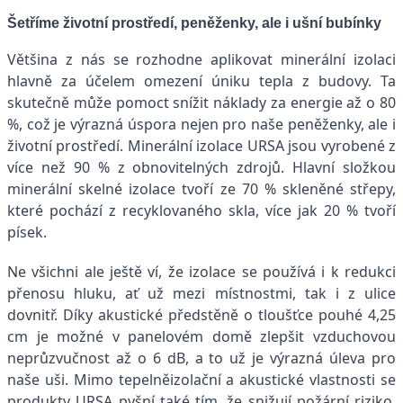
Šetříme životní prostředí, peněženky, ale i ušní bubínky
Většina z nás se rozhodne aplikovat minerální izolaci
hlavně za účelem omezení úniku tepla z budovy. Ta
skutečně může pomoct snížit náklady za energie až o 80
%, což je výrazná úspora nejen pro naše peněženky, ale i
životní prostředí. Minerální izolace URSA jsou vyrobené z
více než 90 % z obnovitelných zdrojů. Hlavní složkou
minerální skelné izolace tvoří ze 70 % skleněné střepy,
které pochází z recyklovaného skla, více jak 20 % tvoří
písek.
Ne všichni ale ještě ví, že izolace se používá i k redukci
přenosu hluku, ať už mezi místnostmi, tak i z ulice
dovnitř. Díky akustické předstěně o tloušťce pouhé 4,25
cm je možné v panelovém domě zlepšit vzduchovou
neprůzvučnost až o 6 dB, a to už je výrazná úleva pro
naše uši. Mimo tepelněizolační a akustické vlastnosti se
produkty URSA pyšní také tím, že snižují požární riziko,