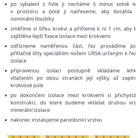
po vybalení z folie ji necháme 5 minut volně le
v prostoru a poté ji natřeseme, aby dosáhla s
nominální tloušťky
změříme si šířku krokví a přičteme k ní 1 cm, aby b
zajištěna lepší fixace izolace mezi krokvemi
odřízneme naměřenou část, řez provádíme pod
přítlačné lišty speciálním nožem URSA určeným k řez
izolace
připravenou izolaci postupně vkládáme lehk
vtlačením po obou stranách její výšky, až zapln
krokvové pole
po dokončení izolace mezi krokvemi si přichyst
konstrukci, do které budeme vkládat druhou vrs
minerální izolace
nakonec instalujeme parotěsnící vrstvu