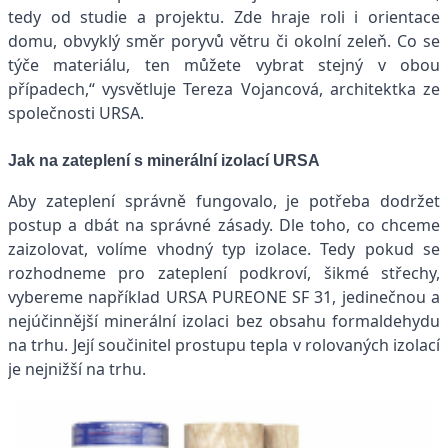
tedy od studie a projektu. Zde hraje roli i orientace
domu, obvyklý směr poryvů větru či okolní zeleň. Co se
týče materiálu, ten můžete vybrat stejný v obou
případech,“ vysvětluje Tereza Vojancová, architektka ze
společnosti URSA.
Jak na zateplení s minerální izolací URSA
Aby zateplení správně fungovalo, je potřeba dodržet
postup a dbát na správné zásady. Dle toho, co chceme
zaizolovat, volíme vhodný typ izolace. Tedy pokud se
rozhodneme pro zateplení podkroví, šikmé střechy,
vybereme například URSA PUREONE SF 31, jedinečnou a
nejúčinnější minerální izolaci bez obsahu formaldehydu
na trhu. Její součinitel prostupu tepla v rolovaných izolací
je nejnižší na trhu.