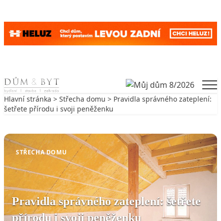
Skip to content
Men
Hlavní stránka
>
Střecha domu
> Pravidla správného zateplení:
šetřete přírodu i svoji peněženku
Zpět na Střecha domu
STŘECHA DOMU
Pravidla správného zateplení: šetřete
přírodu i svoji peněženku