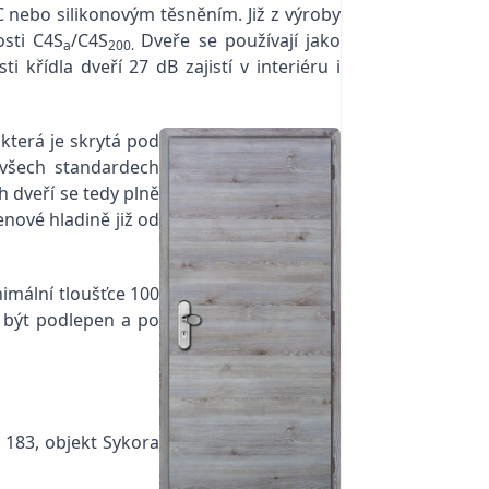
C nebo silikonovým těsněním. Již z výroby
osti C4S
/C4S
Dveře se používají jako
a
200.
řídla dveří 27 dB zajistí v interiéru i
která je skrytá pod
všech standardech
h dveří se tedy plně
nové hladině již od
imální tloušťce 100
 být podlepen a po
183, objekt Sykora