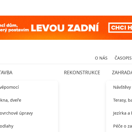
O NÁS
ČASOPIS
TAVBA
REKONSTRUKCE
ZAHRAD
vépomocí
Návštěvy
kna, dveře
Terasy, b
ovrchové úpravy
Jezírka a
odlahy
Péče o z