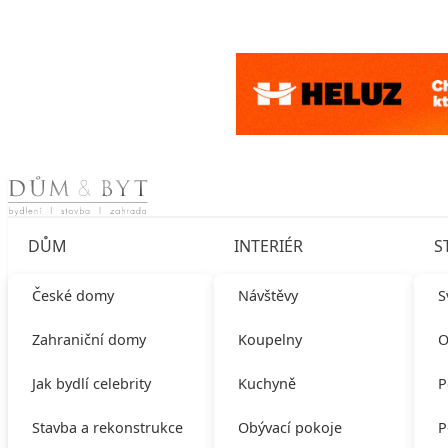
Skip to content
DŮM
INTERIÉR
S
České domy
Návštěvy
S
Zahraniční domy
Koupelny
O
Jak bydlí celebrity
Kuchyně
P
Stavba a rekonstrukce
Obývací pokoje
P