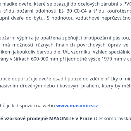
 hladké dveře, které se osazují do ocelových zárubní s PV
 třídu požární odolnosti EI
30 C0-C4 a třídu kouřotěsn
1
pní dveře do bytu. S hodnotou vzduchové neprůzvučnosti k
žární výplní a je opatřena zpěňující protipožární páskou, 
 má možnosti různých finálních povrchových úprav ve 
třikem jakoukoliv barvou dle RAL vzorníku. Vzhled speciálníc
ány v šířkách 600-900 mm při jednotné výšce 1970 mm v ce
ýrobce doporučuje dveře osadit pouze do zděné příčky o min
asivním dřevěným nebo i kovovým prahem, který by měl
hů je k dispozici na webu
www.masonite.cz
.
vé vzorkové prodejně MASONITE v Praze
(Českomoravská 