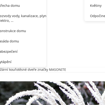
třecha domu
Květiny
ozvody vody, kanalizace, plynu,
Odpočine
lektro, …
onstrukce domu
asáda domu
abezpečení
ytápění
žární kouřotěsné dveře značky MASONITE