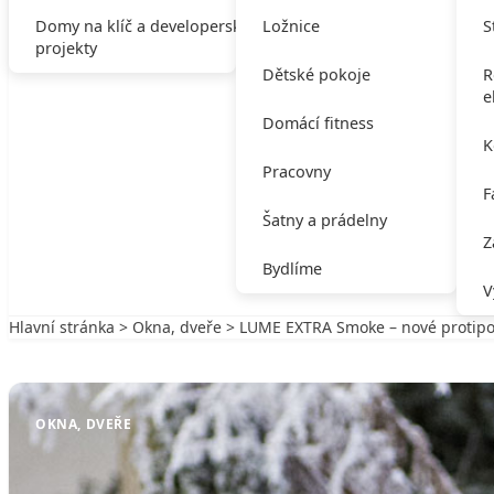
Domy na klíč a developerské
Ložnice
S
projekty
Dětské pokoje
R
e
Domácí fitness
K
Pracovny
F
Šatny a prádelny
Z
Bydlíme
V
Hlavní stránka
>
Okna, dveře
> LUME EXTRA Smoke – nové protipo
Zpět na Okna, dveře
OKNA, DVEŘE