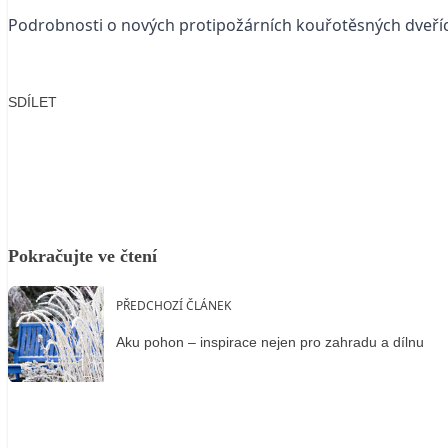
Podrobnosti o nových protipožárních kouřotěsných dve
SDÍLET
Facebook
X
LinkedIn
Email
Pokračujte ve čtení
PŘEDCHOZÍ ČLÁNEK
Aku pohon – inspirace nejen pro zahradu a dílnu