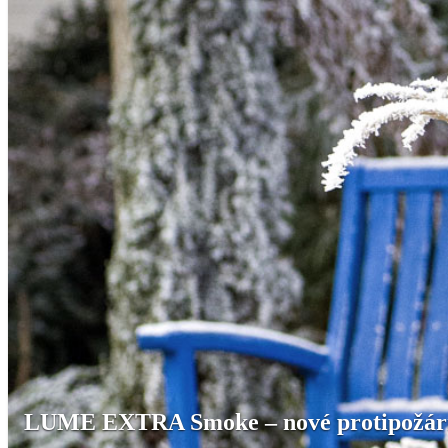
LUME EXTRA Smoke – nové protipožár