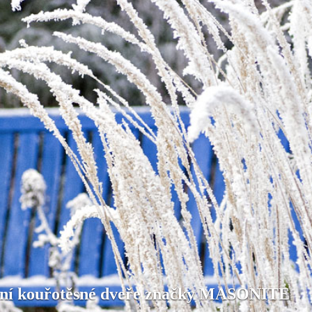
ní kouřotěsné dveře značky MASONITE