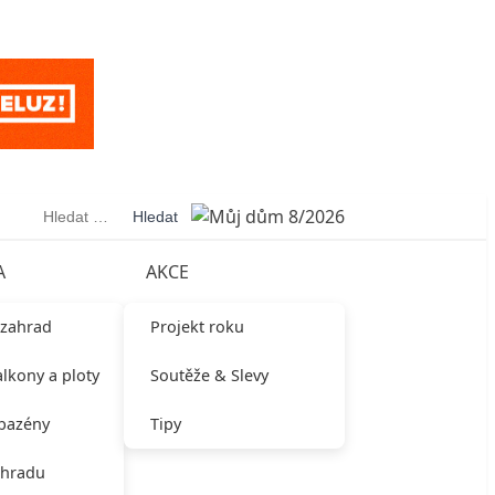
Vyhledávání
A
AKCE
 zahrad
Projekt roku
alkony a ploty
Soutěže & Slevy
 bazény
Tipy
ahradu