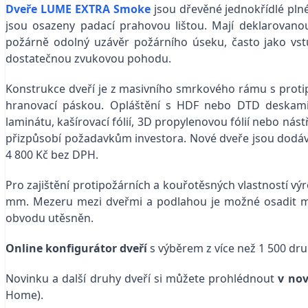
Dveře LUME EXTRA Smoke
jsou dřevěné jednokřídlé plné
jsou osazeny padací prahovou lištou.
Mají deklarovanou
požárně odolný uzávěr požárního úseku, často jako vstu
dostatečnou zvukovou pohodu.
Konstrukce dveří je z masivního smrkového rámu s protipo
hranovací páskou. Opláštění s HDF nebo DTD deskami
laminátu, kašírovací fólií, 3D propylenovou fólií nebo nás
přizpůsobí požadavkům investora. Nové dveře jsou dodáv
4 800 Kč bez DPH.
Pro zajištění protipožárních a kouřotěsných vlastností v
mm. Mezeru mezi dveřmi a podlahou je možné osadit m
obvodu utěsněn.
Online konfigurátor dveří
s výběrem z více než 1 500 dru
Novinku a další druhy dveří si můžete prohlédnout
v no
Home).