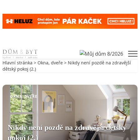
Skip to content
Men
Hlavní stránka
>
Okna, dveře
> Nikdy není pozdě na zdravější
dětský pokoj (2.)
Zpět na Okna, dveře
OKNA, DVEŘE
Nikdy není pozdě na zdravější dětský
pokoj (2.)