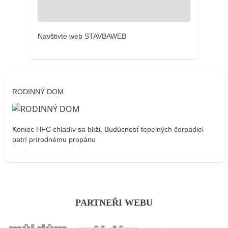
Navštivte web STAVBAWEB
RODINNÝ DOM
Koniec HFC chladív sa blíži. Budúcnosť tepelných čerpadiel
patrí prírodnému propánu
PARTNEŘI WEBU