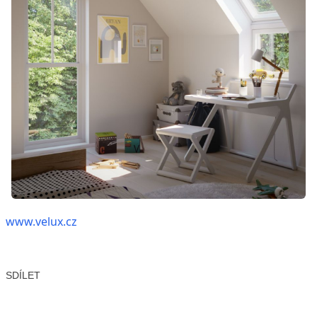
www.velux.cz
SDÍLET
Facebook
X
LinkedIn
Email