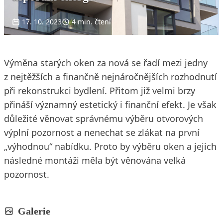
17. 10. 2023
4 min. čtení
Výměna starých oken za nová se řadí mezi jedny
z nejtěžších a finančně nejnáročnějších rozhodnutí
při rekonstrukci bydlení. Přitom již velmi brzy
přináší významný estetický i finanční efekt. Je však
důležité věnovat správnému výběru otvorových
výplní pozornost a nenechat se zlákat na první
„výhodnou“ nabídku. Proto by výběru oken a jejich
následné montáži měla být věnována velká
pozornost.
Galerie