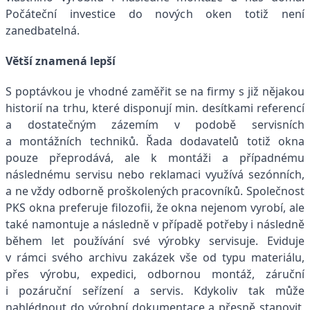
Počáteční investice do nových oken totiž není
zanedbatelná.
Větší znamená lepší
S poptávkou je vhodné zaměřit se na firmy s již nějakou
historií na trhu, které disponují min. desítkami referencí
a dostatečným zázemím v podobě servisních
a montážních techniků. Řada dodavatelů totiž okna
pouze přeprodává, ale k montáži a případnému
následnému servisu nebo reklamaci využívá sezónních,
a ne vždy odborně proškolených pracovníků. Společnost
PKS okna preferuje filozofii, že okna nejenom vyrobí, ale
také namontuje a následně v případě potřeby i následně
během let používání své výrobky servisuje. Eviduje
v rámci svého archivu zakázek vše od typu materiálu,
přes výrobu, expedici, odbornou montáž, záruční
i pozáruční seřízení a servis. Kdykoliv tak může
nahlédnout do výrobní dokumentace a přesně stanovit,