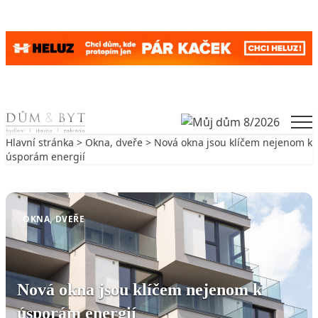
Skip to content
Men
Hlavní stránka
>
Okna, dveře
> Nová okna jsou klíčem nejenom k
úsporám energií
Zpět na Okna, dveře
OKNA, DVEŘE
Nová okna jsou klíčem nejenom k
úsporám energií