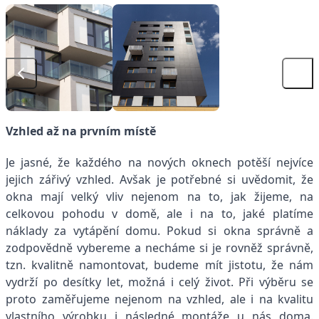
Vzhled až na prvním místě
Je jasné, že každého na nových oknech potěší nejvíce
jejich zářivý vzhled. Avšak je potřebné si uvědomit, že
okna mají velký vliv nejenom na to, jak žijeme, na
celkovou pohodu v domě, ale i na to, jaké platíme
náklady za vytápění domu. Pokud si okna správně a
zodpovědně vybereme a necháme si je rovněž správně,
tzn. kvalitně namontovat, budeme mít jistotu, že nám
vydrží po desítky let, možná i celý život. Při výběru se
proto zaměřujeme nejenom na vzhled, ale i na kvalitu
vlastního výrobku i následné montáže u nás doma.