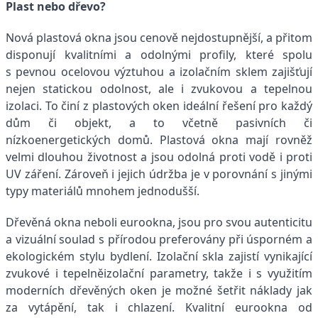
Plast nebo dřevo?
Nová plastová okna jsou cenově nejdostupnější, a přitom
disponují kvalitními a odolnými profily, které spolu
s pevnou ocelovou výztuhou a izolačním sklem zajišťují
nejen statickou odolnost, ale i zvukovou a tepelnou
izolaci. To činí z plastových oken ideální řešení pro každý
dům či objekt, a to včetně pasivních či
nízkoenergetických domů. Plastová okna mají rovněž
velmi dlouhou životnost a jsou odolná proti vodě i proti
UV záření. Zároveň i jejich údržba je v porovnání s jinými
typy materiálů mnohem jednodušší.
Dřevěná okna neboli eurookna, jsou pro svou autenticitu
a vizuální soulad s přírodou preferovány při úsporném a
ekologickém stylu bydlení. Izolační skla zajistí vynikající
zvukové i tepelněizolační parametry, takže i s využitím
moderních dřevěných oken je možné šetřit náklady jak
za vytápění, tak i chlazení. Kvalitní eurookna od