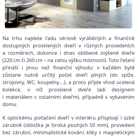
Na trhu najdete řadu sériově vyráběných a finančně
dostupných prosklených dveří v různých provedeních
a rozměrech, dokonce i dnes oblíbené zvýšené dveře
(220 cm či 260 cm – na celou výšku místnosti). Toto řešení
přináší i jinou než finanční výhodu: v každém bytě
zůstane nutně určitý počet dveří plných (do spíže,
strojovny, WC, koupelny….), a proto přijde vhod ucelená
kolekce, v níž prosklené dveře ladí designem
i materiálem s ostatními dveřmi, případně s vybavením
domu.
K optickému potlačení dveří v interiéru přispívají i úzké
zárubně (obložka je široká pouhých 50 mm), provedení
bez zárubní, minimalistické kování, kliky s magnetickým