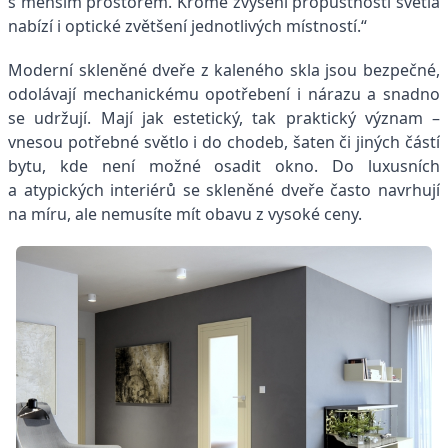
s menším prostorem. Kromě zvýšení propustnosti světla
nabízí i optické zvětšení jednotlivých místností.“
Moderní skleněné dveře z kaleného skla jsou bezpečné,
odolávají mechanickému opotřebení i nárazu a snadno
se udržují. Mají jak estetický, tak praktický význam –
vnesou potřebné světlo i do chodeb, šaten či jiných částí
bytu, kde není možné osadit okno. Do luxusních
a atypických interiérů se skleněné dveře často navrhují
na míru, ale nemusíte mít obavu z vysoké ceny.