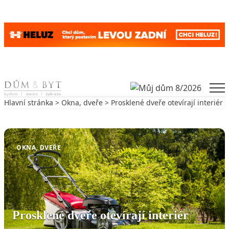
Skip to content
Men
Hlavní stránka
>
Okna, dveře
> Prosklené dveře otevírají interiér
Zpět na Okna, dveře
OKNA, DVEŘE
Prosklené dveře otevírají interiér