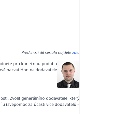
Předchozí díl seriálu najdete
zde
.
ozhodnete pro konečnou podobu
dově nazvat Hon na dodavatele
sti. Zvolit generálního dodavatele, který
dílu (svépomoc za účasti více dodavatelů –