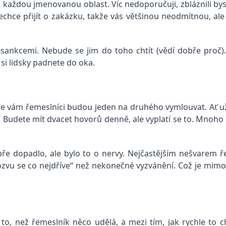
o každou jmenovanou oblast. Víc nedoporučuji, zbláznili bys
chce přijít o zakázku, takže vás většinou neodmítnou, ale
sankcemi. Nebude se jim do toho chtít (vědí dobře proč). 
 si lidsky padnete do oka.
se vám řemeslníci budou jeden na druhého vymlouvat. Ať už
 Budete mít dvacet hovorů denně, ale vyplatí se to. Mnoho c
obře dopadlo, ale bylo to o nervy. Nejčastějším nešvarem 
, ozvu se co nejdříve“ než nekonečné vyzvánění. Což je mi
 to, než řemeslník něco udělá, a mezi tím, jak rychle to 