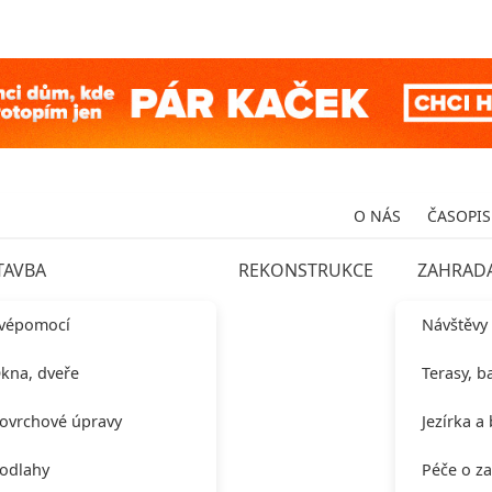
O NÁS
ČASOPIS
TAVBA
REKONSTRUKCE
ZAHRAD
vépomocí
Návštěvy
kna, dveře
Terasy, b
ovrchové úpravy
Jezírka a
odlahy
Péče o z