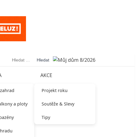
Vyhledávání
A
AKCE
 zahrad
Projekt roku
alkony a ploty
Soutěže & Slevy
 bazény
Tipy
ahradu