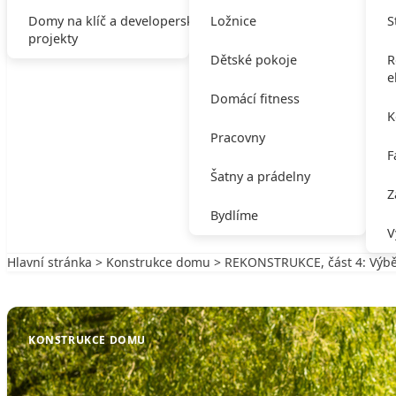
Domy na klíč a developerské
Ložnice
S
projekty
Dětské pokoje
R
e
Domácí fitness
K
Pracovny
F
Šatny a prádelny
Z
Bydlíme
V
Hlavní stránka
>
Konstrukce domu
> REKONSTRUKCE, část 4: Výbě
Zpět na Konstrukce domu
KONSTRUKCE DOMU