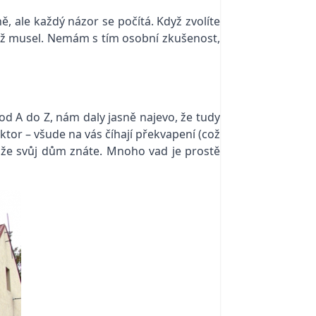
ě, ale každý názor se počítá. Když zvolíte
než musel. Nemám s tím osobní zkušenost,
 od A do Z, nám daly jasně najevo, že tudy
tor – všude na vás číhají překvapení (což
, že svůj dům znáte. Mnoho vad je prostě