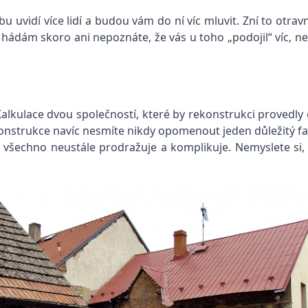
 uvidí více lidí a budou vám do ní víc mluvit. Zní to otravn
 hádám skoro ani nepoznáte, že vás u toho „podojil“ víc, 
 Kalkulace dvou společností, které by rekonstrukci provedly
konstrukce navíc nesmíte nikdy opomenout jeden důležitý fak
se všechno neustále prodražuje a komplikuje. Nemyslete si