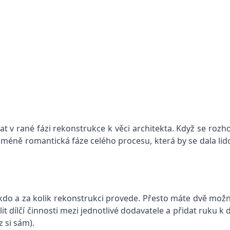
vat v rané fázi rekonstrukce k věci architekta. Když se r
 méně romantická fáze celého procesu, která by se dala li
kdo a za kolik rekonstrukci provede. Přesto máte dvě možno
t dílčí činnosti mezi jednotlivé dodavatele a přidat ruku k 
 si sám).