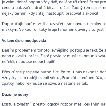
Je velmi dobré poptat vždy dvě, nejlépe tři různé firmy pr
cenu a pak začne druhá bitva – o čas. Žádný řemeslník ne
nějaký termín, kdy chtějí nastoupit, pracovat a skončit.
Doporučuji: buďte tvrdí a uzavřete smlouvu s termíny a 
měkkým. Velkou roli taky hraje fenomén důvěry a to, jestli
Volané číslo neodpovídá
Dalším problémem tohoto levnějšího postupu je fakt, že 
nebo o kvalitu práce. Zlaté pravidlo: musí se komunikovat.
neřekli, nebo „se nepochopili“.
Přes různé peripetie nutno říct, že to u nás nakonec d
Vždycky jsem raději ocenil větu: „Promiňte, teď nemůžu
zpátky, nebo řekne, že se ozve, a nestane se tak.
Dozor je nutný
Existuje zvláštní, přesto logický rozpor mezi čekáním na