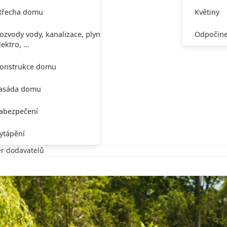
třecha domu
Květiny
ozvody vody, kanalizace, plynu,
Odpočine
lektro, …
onstrukce domu
asáda domu
abezpečení
ytápění
r dodavatelů