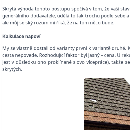
Skrytá výhoda tohoto postupu spočívá v tom, že vaši stavbu
generálního dodavatele, udělá to tak trochu podle sebe a
ale můj selský rozum mi říká, že na tom něco bude.
Kalkulace napoví
My se vlastně dostali od varianty první k variantě druhé.
cesta nepovede. Rozhodující faktor byl jasný – cena. U re
jest v důsledku ono proklínané slovo vícepráce), takže 
skrytých.