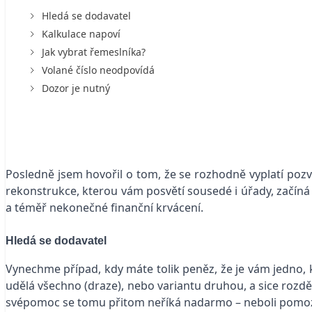
Hledá se dodavatel
Kalkulace napoví
Jak vybrat řemeslníka?
Volané číslo neodpovídá
Dozor je nutný
Posledně jsem hovořil o tom, že se rozhodně vyplatí poz
rekonstrukce, kterou vám posvětí sousedé i úřady, začíná
a téměř nekonečné finanční krvácení.
Hledá se dodavatel
Vynechme případ, kdy máte tolik peněz, že je vám jedno, 
udělá všechno (draze), nebo variantu druhou, a sice rozděli
svépomoc se tomu přitom neříká nadarmo – neboli pomoz