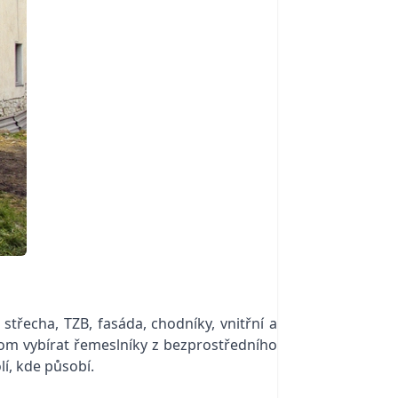
třecha, TZB, fasáda, chodníky, vnitřní a
řitom vybírat řemeslníky z bezprostředního
lí, kde působí.