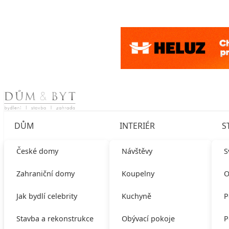
Skip to content
DŮM
INTERIÉR
S
České domy
Návštěvy
S
Zahraniční domy
Koupelny
O
Jak bydlí celebrity
Kuchyně
P
Stavba a rekonstrukce
Obývací pokoje
P