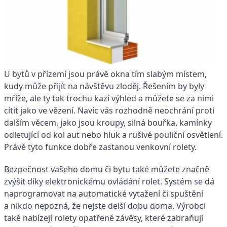
U bytů v přízemí jsou právě okna tím slabým místem,
kudy může přijít na návštěvu zloděj. Řešením by byly
mříže, ale ty tak trochu kazí výhled a můžete se za nimi
cítit jako ve vězení. Navíc vás rozhodně neochrání proti
dalším věcem, jako jsou kroupy, silná bouřka, kamínky
odletující od kol aut nebo hluk a rušivé pouliční osvětlení.
Právě tyto funkce dobře zastanou venkovní rolety.
Bezpečnost vašeho domu či bytu také můžete značně
zvýšit díky elektronickému ovládání rolet. Systém se dá
naprogramovat na automatické vytažení či spuštění
a nikdo nepozná, že nejste delší dobu doma. Výrobci
také nabízejí rolety opatřené závěsy, které zabraňují