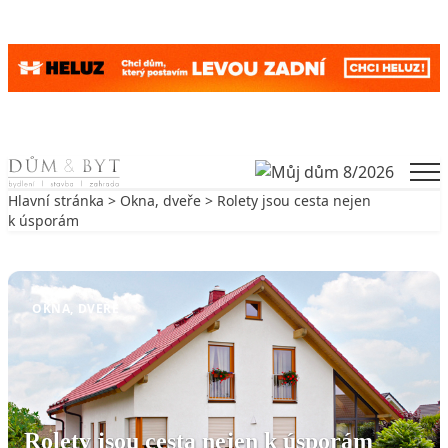
Skip to content
Men
Hlavní stránka
>
Okna, dveře
> Rolety jsou cesta nejen
k úsporám
Zpět na Okna, dveře
OKNA, DVEŘE
Rolety jsou cesta nejen k úsporám