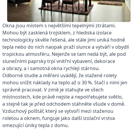
Okna jsou místem s největšími tepelnými ztrátami.
Mohou být zasklená trojsklem, z hlediska izolace
technologicky skvěle řešená, ale stále jimi uniká hodně
tepla nebo do nich naopak praží slunce a vytváří v obydlí
tropickou atmosféru. Nejenže se tam nedá být, ale pod
slunečními paprsky trpí vnitřní vybavení, dekorace
a obrazy, a i samotná okna rychleji stárnou.
Odborné studie a měření uvádějí, že stažené rolety
mohou snížit náklady na teplo až o 30 %. Stačí s nimi jen
správně pracovat. V zimě je stahujte ve všech
místnostech, kde právě nejste a nepotřebujete světlo,
a stejně tak je před odchodem stáhněte všude v domě.
Vzduchový polštář, který se vytvoří mezi staženou
roletou a oknem, funguje jako další izolační vrstva
omezující úniky tepla z domu.