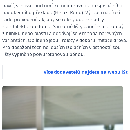
navíjí, schovat pod omítku nebo rovnou do speciálního
nadokenního překladu (Heluz, Rono). Výrobci nabízejí
řadu provedení tak, aby se rolety dobře sladily
s architekturou domu. Samotné lišty pancíře mohou být
z hliníku nebo plastu a dodávají se v mnoha barevných
variantách. Oblíbené jsou i rolety v dekoru imitace dřeva.
Pro dosažení těch nejlepších izolačních vlastností jsou
lišty vyplněné polyuretanovou pěnou.
Více dodavatelů najdete na webu iSt