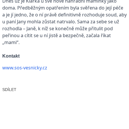
Dnes už je Klárka u své nové náhradní maminky jako
doma. Předběžným opatřením byla svěřena do její péče
a je jí jedno, že o ní právě definitivně rozhoduje soud, aby
u paní Jany mohla zůstat natrvalo. Sama za sebe se už
rozhodla – Janě, k níž se konečně může přitulit pod
peřinou a cítit se u ní jistě a bezpečně, začala říkat
„mami“.
Kontakt
www.sos-vesnicky.cz
SDÍLET
Facebook
X
LinkedIn
Email