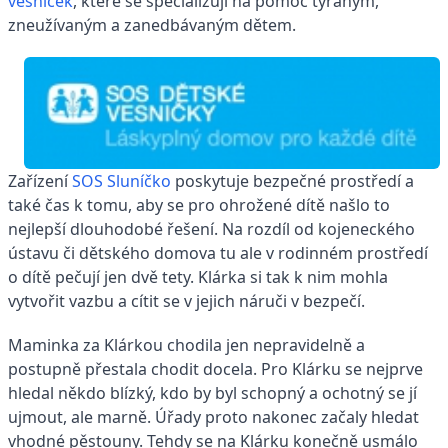
vesniček
, které se specializují na pomoc týraným,
zneužívaným a zanedbávaným dětem.
Zařízení
SOS Sluníčko
poskytuje bezpečné prostředí a
také čas k tomu, aby se pro ohrožené dítě našlo to
nejlepší dlouhodobé řešení. Na rozdíl od kojeneckého
ústavu či dětského domova tu ale v rodinném prostředí
o dítě pečují jen dvě tety. Klárka si tak k nim mohla
vytvořit vazbu a cítit se v jejich náruči v bezpečí.
Maminka za Klárkou chodila jen nepravidelně a
postupně přestala chodit docela. Pro Klárku se nejprve
hledal někdo blízký, kdo by byl schopný a ochotný se jí
ujmout, ale marně. Úřady proto nakonec začaly hledat
vhodné pěstouny. Tehdy se na Klárku konečně usmálo