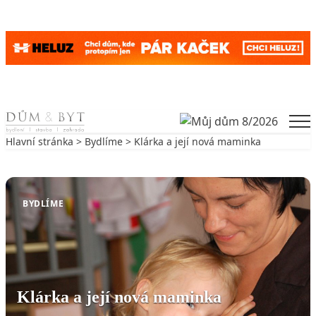
Skip to content
Men
Hlavní stránka
>
Bydlíme
> Klárka a její nová maminka
Zpět na Bydlíme
BYDLÍME
Klárka a její nová maminka