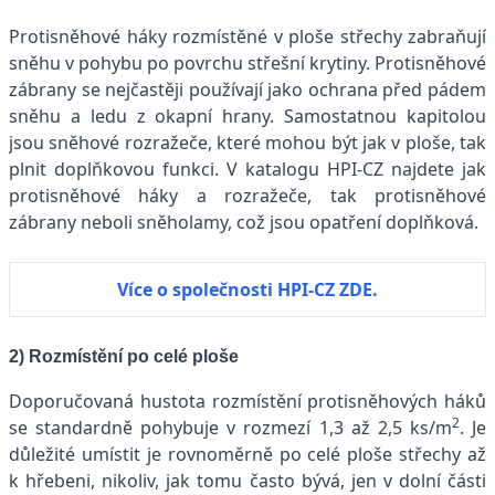
Protisněhové háky rozmístěné v ploše střechy zabraňují
sněhu v pohybu po povrchu střešní krytiny. Protisněhové
zábrany se nejčastěji používají jako ochrana před pádem
sněhu a ledu z okapní hrany. Samostatnou kapitolou
jsou sněhové rozražeče, které mohou být jak v ploše, tak
plnit doplňkovou funkci. V katalogu HPI-CZ najdete jak
protisněhové háky a rozražeče, tak protisněhové
zábrany neboli sněholamy, což jsou opatření doplňková.
Více o společnosti HPI-CZ ZDE.
2) Rozmístění po celé ploše
Doporučovaná hustota rozmístění protisněhových háků
2
se standardně pohybuje v rozmezí 1,3 až 2,5 ks/m
. Je
důležité umístit je rovnoměrně po celé ploše střechy až
k hřebeni, nikoliv, jak tomu často bývá, jen v dolní části