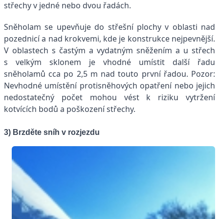
střechy v jedné nebo dvou řadách.
Sněholam se upevňuje do střešní plochy v oblasti nad
pozednicí a nad krokvemi, kde je konstrukce nejpevnější.
V oblastech s častým a vydatným sněžením a u střech
s velkým sklonem je vhodné umístit další řadu
sněholamů cca po 2,5 m nad touto první řadou. Pozor:
Nevhodné umístění protisněhových opatření nebo jejich
nedostatečný počet mohou vést k riziku vytržení
kotvících bodů a poškození střechy.
3) Brzděte sníh v rozjezdu