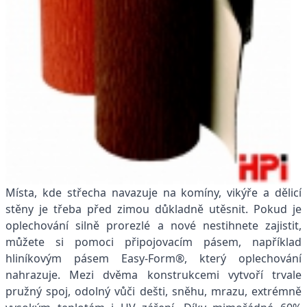
Místa, kde střecha navazuje na komíny, vikýře a dělicí
stěny je třeba před zimou důkladně utěsnit. Pokud je
oplechování silně prorezlé a nové nestihnete zajistit,
můžete si pomoci připojovacím pásem, například
hliníkovým pásem Easy-Form®, který oplechování
nahrazuje. Mezi dvěma konstrukcemi vytvoří trvale
pružný spoj, odolný vůči dešti, sněhu, mrazu, extrémně