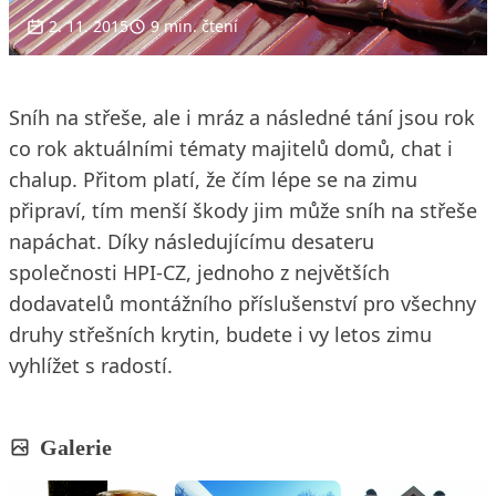
2. 11. 2015
9 min. čtení
Sníh na střeše, ale i mráz a následné tání jsou rok
co rok aktuálními tématy majitelů domů, chat i
chalup. Přitom platí, že čím lépe se na zimu
připraví, tím menší škody jim může sníh na střeše
napáchat. Díky následujícímu desateru
společnosti HPI-CZ, jednoho z největších
dodavatelů montážního příslušenství pro všechny
druhy střešních krytin, budete i vy letos zimu
vyhlížet s radostí.
Galerie