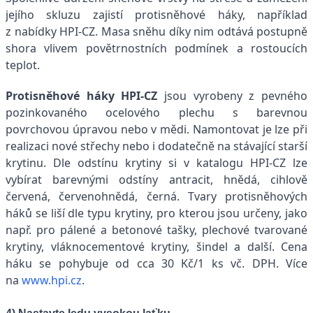
jejího skluzu zajistí protisněhové háky, například
z nabídky HPI-CZ. Masa sněhu díky nim odtává postupně
shora vlivem povětrnostních podmínek a rostoucích
teplot.
Protisněhové háky HPI-CZ
jsou vyrobeny z pevného
pozinkovaného ocelového plechu s barevnou
povrchovou úpravou nebo v mědi. Namontovat je lze při
realizaci nové střechy nebo i dodatečně na stávající starší
krytinu. Dle odstínu krytiny si v katalogu HPI-CZ lze
vybírat barevnými odstíny antracit, hnědá, cihlově
červená, červenohnědá, černá. Tvary protisněhových
háků se liší dle typu krytiny, pro kterou jsou určeny, jako
např. pro pálené a betonové tašky, plechové tvarované
krytiny, vláknocementové krytiny, šindel a další. Cena
háku se pohybuje od cca 30 Kč/1 ks vč. DPH. Více
na
www.hpi.cz
.