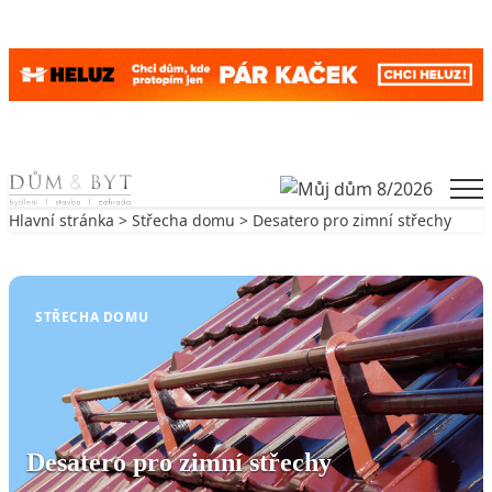
Skip to content
Men
Hlavní stránka
>
Střecha domu
> Desatero pro zimní střechy
Zpět na Střecha domu
STŘECHA DOMU
Desatero pro zimní střechy