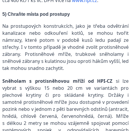
cca 400 Kč/1 ks vč. DPH Více na
www.hpi.cz
.
5) Chraňte místa pod prostupy
Na prostupových konstrukcích, jako je třeba odvětrání
kanalizace nebo odkouření kotlů, se mohou tvořit
námrazy, které potom v podobě kusů ledu padají ze
střechy. I v tomto případě je vhodné zvolit protisněhové
zábrany. Protisněhové mříže, trubkové sněholamy i
sněhové zábrany s kulatinou jsou oproti hákům vyšší, led
tak mohou snadno zachytit.
Sněholam s protisněhovou mříží od HPI-CZ
si lze
vybrat s výškou 15 nebo 20 cm ve variantách pro
plechové krytiny či pro skládané krytiny. Držáky i
samotné protisněhové mříže jsou dostupné v provedení
pozink nebo v jednom z pěti barevných odstínů (antracit,
hnědá, cihlově červená, červenohnědá, černá). Mříže
s délkou 2 metry se mohou vzájemně spojovat pomocí
systémových spojek v odpovídajících barevných