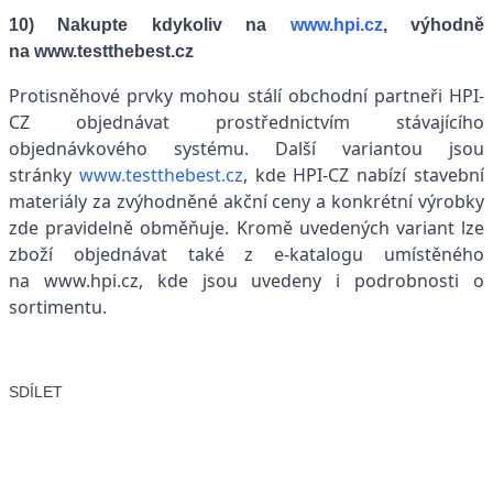
10) Nakupte kdykoliv na
www.hpi.cz
, výhodně
na www.testthebest.cz
Protisněhové prvky mohou stálí obchodní partneři HPI-
CZ objednávat prostřednictvím stávajícího
objednávkového systému. Další variantou jsou
stránky
www.testthebest.cz
, kde HPI-CZ nabízí stavební
materiály za zvýhodněné akční ceny a konkrétní výrobky
zde pravidelně obměňuje. Kromě uvedených variant lze
zboží objednávat také z e-katalogu umístěného
na www.hpi.cz, kde jsou uvedeny i podrobnosti o
sortimentu.
SDÍLET
Facebook
X
LinkedIn
Email