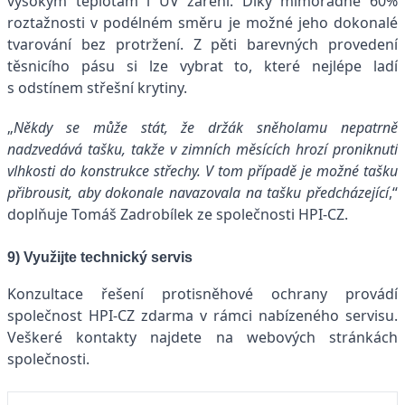
vysokým teplotám i UV záření. Díky mimořádné 60%
roztažnosti v podélném směru je možné jeho dokonalé
tvarování bez protržení. Z pěti barevných provedení
těsnicího pásu si lze vybrat to, které nejlépe ladí
s odstínem střešní krytiny.
„
Někdy se může stát, že držák sněholamu nepatrně
nadzvedává tašku, takže v zimních měsících hrozí proniknutí
vlhkosti do konstrukce střechy. V tom případě je možné tašku
přibrousit, aby dokonale navazovala na tašku předcházející
,“
doplňuje Tomáš Zadrobílek ze společnosti HPI-CZ.
9) Využijte technický servis
Konzultace řešení protisněhové ochrany provádí
společnost HPI-CZ zdarma v rámci nabízeného servisu.
Veškeré kontakty najdete na webových stránkách
společnosti.