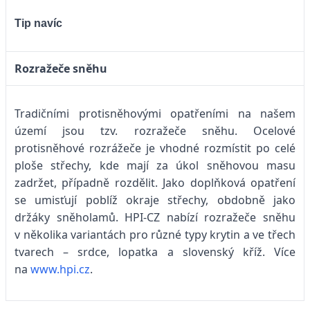
Tip navíc
Rozražeče sněhu
Tradičními protisněhovými opatřeními na našem
území jsou tzv. rozražeče sněhu. Ocelové
protisněhové rozrážeče je vhodné rozmístit po celé
ploše střechy, kde mají za úkol sněhovou masu
zadržet, případně rozdělit. Jako doplňková opatření
se umisťují poblíž okraje střechy, obdobně jako
držáky sněholamů. HPI-CZ nabízí rozražeče sněhu
v několika variantách pro různé typy krytin a ve třech
tvarech – srdce, lopatka a slovenský kříž. Více
na
www.hpi.cz
.