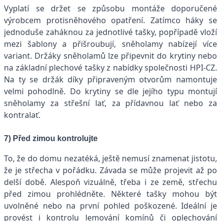
Vyplatí se držet se způsobu montáže doporučené
výrobcem protisněhového opatření. Zatímco háky se
jednoduše zaháknou za jednotlivé tašky, popřípadě vloží
mezi šablony a přišroubují, sněholamy nabízejí více
variant. Držáky sněholamů lze připevnit do krytiny nebo
na základní plechové tašky z nabídky společnosti HPI-CZ.
Na ty se držák díky připraveným otvorům namontuje
velmi pohodlně. Do krytiny se dle jejího typu montují
sněholamy za střešní lať, za přídavnou lať nebo za
kontralať.
7) Před zimou kontrolujte
To, že do domu nezatéká, ještě nemusí znamenat jistotu,
že je střecha v pořádku. Závada se může projevit až po
delší době. Alespoň vizuálně, třeba i ze země, střechu
před zimou prohlédněte. Některé tašky mohou být
uvolněné nebo na první pohled poškozené. Ideální je
provést i kontrolu lemování komínů či oplechování