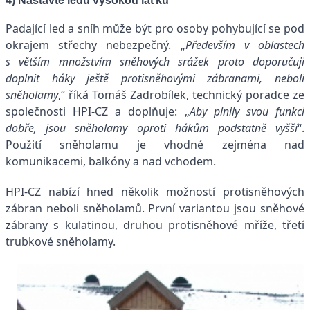
4) Nastavte ledu vysokou laťku
Padající led a sníh může být pro osoby pohybující se pod
okrajem střechy nebezpečný. „
Především v oblastech
s větším množstvím sněhových srážek proto doporučuji
doplnit háky ještě protisněhovými zábranami, neboli
sněholamy
,“ říká Tomáš Zadrobílek, technický poradce ze
společnosti HPI-CZ a doplňuje: „
Aby plnily svou funkci
dobře, jsou sněholamy oproti hákům podstatně vyšší
“.
Použití sněholamu je vhodné zejména nad
komunikacemi, balkóny a nad vchodem.
HPI-CZ nabízí hned několik možností protisněhových
zábran neboli sněholamů. První variantou jsou sněhové
zábrany s kulatinou, druhou protisněhové mříže, třetí
trubkové sněholamy.