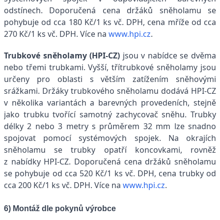
odstínech. Doporučená cena držáků sněholamu se
pohybuje od cca 180 Kč/1 ks vč. DPH, cena mříže od cca
270 Kč/1 ks vč. DPH. Více na
www.hpi.cz
.
Trubkové sněholamy (HPI-CZ)
jsou v nabídce se dvěma
nebo třemi trubkami. Vyšší, třítrubkové sněholamy jsou
určeny pro oblasti s větším zatížením sněhovými
srážkami. Držáky trubkového sněholamu dodává HPI-CZ
v několika variantách a barevných provedeních, stejně
jako trubku tvořící samotný zachycovač sněhu. Trubky
délky 2 nebo 3 metry s průměrem 32 mm lze snadno
spojovat pomocí systémových spojek. Na okrajích
sněholamu se trubky opatří koncovkami, rovněž
z nabídky HPI-CZ. Doporučená cena držáků sněholamu
se pohybuje od cca 520 Kč/1 ks vč. DPH, cena trubky od
cca 200 Kč/1 ks vč. DPH. Více na
www.hpi.cz
.
6) Montáž dle pokynů výrobce