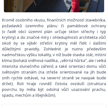
Kromě osobního vkusu, finančních možností stavebníka,
požadavků územního plánu či památkové ochrany
(v řadě obcí územní plán určuje sklon střechy i typ
krytiny) a do značné míry i ohleduplnosti architekta vůči
okolí by se výběr střešní krytiny měl řídit i dalšími
důležitými pravidly. Zohlednit je nutno především
nadmořskou výšku lokality, v níž bude stavba stát, místní
klima (bohatá sněhová nadílka, „větrná hůrka“, ale i velká
intenzita slunečního záření) a také orientaci domu vůči
světovým stranám (na střeše orientované na jih bude
sníh rychle odtávat, na severní straně se naopak bude
držet). Roli hraje rovněž čistota ovzduší (struktura
povrchu by měla být odolná vůči usazování prachu,
spadu, mechům a lišejníkům).