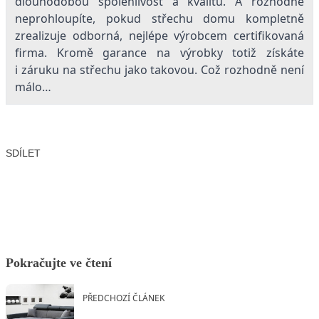
dlouhodobou spolehlivost a kvalitu. A rozhodně
neprohloupíte, pokud střechu domu kompletně
zrealizuje odborná, nejlépe výrobcem certifikovaná
firma. Kromě garance na výrobky totiž získáte
i záruku na střechu jako takovou. Což rozhodně není
málo…
SDÍLET
Facebook
X
LinkedIn
Email
Pokračujte ve čtení
PŘEDCHOZÍ ČLÁNEK