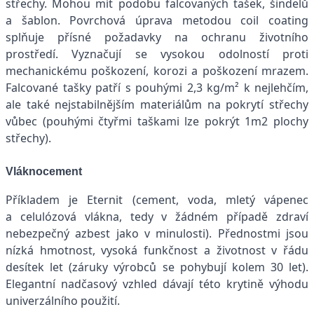
střechy. Mohou mít podobu falcovaných tašek, šindelů
a šablon. Povrchová úprava metodou coil coating
splňuje přísné požadavky na ochranu životního
prostředí. Vyznačují se vysokou odolností proti
mechanickému poškození, korozi a poškození mrazem.
Falcované tašky patří s pouhými 2,3 kg/m² k nejlehčím,
ale také nejstabilnějším materiálům na pokrytí střechy
vůbec (pouhými čtyřmi taškami lze pokrýt 1m2 plochy
střechy).
Vláknocement
Příkladem je Eternit (cement, voda, mletý vápenec
a celulózová vlákna, tedy v žádném případě zdraví
nebezpečný azbest jako v minulosti). Přednostmi jsou
nízká hmotnost, vysoká funkčnost a životnost v řádu
desítek let (záruky výrobců se pohybují kolem 30 let).
Elegantní nadčasový vzhled dávají této krytině výhodu
univerzálního použití.