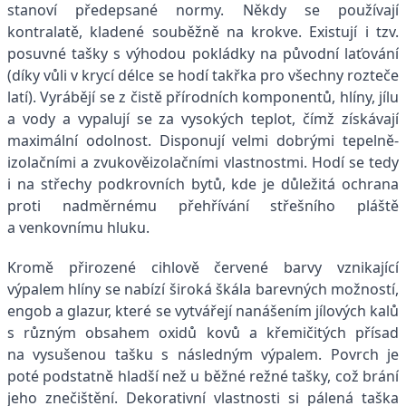
stanoví předepsané normy. Někdy se používají
kontralatě, kladené souběžně na krokve. Existují i tzv.
posuvné tašky s výhodou pokládky na původní laťování
(díky vůli v krycí délce se hodí takřka pro všechny rozteče
latí). Vyrábějí se z čistě přírodních komponentů, hlíny, jílu
a vody a vypalují se za vysokých teplot, čímž získávají
maximální odolnost. Disponují velmi dobrými tepelně­
izolačními a zvukověizolačními vlastnostmi. Hodí se tedy
i na střechy podkrovních bytů, kde je důležitá ochrana
proti nadměrnému přehřívání střešního pláště
a venkovnímu hluku.
Kromě přirozené cihlově červené barvy vznikající
výpalem hlíny se nabízí široká škála barevných možností,
engob a glazur, které se vytvářejí nanášením jílových kalů
s různým obsahem oxidů kovů a křemičitých přísad
na vysušenou tašku s následným výpalem. Povrch je
poté podstatně hladší než u běžné režné tašky, což brání
jeho znečištění. Dekorativní vlastnosti si pálená taška