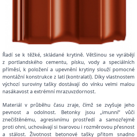
Řadí se k těžké, skládané krytině. Většinou se vyrábějí
z portlandského cementu, písku, vody a speciálních
příměsí, k položení a upevnění krytiny slouží pomocné
montážní konstrukce z latí (kontralatí). Díky vlastnostem
výchozí suroviny tašky dostávají do vínku velmi malou
nasákavost a extrémní mrazuvzdornost.
Materiál v průběhu času zraje, čímž se zvyšuje jeho
pevnost a odolnost. Betonky jsou „imunní“ vůči
znečištěnému, agresivnímu prostředí a samozřejmě
proti ohni, uchovávají si tvarovou i rozměrovou přesnost
a stálost. Životnost betonové tašky přitom snadno