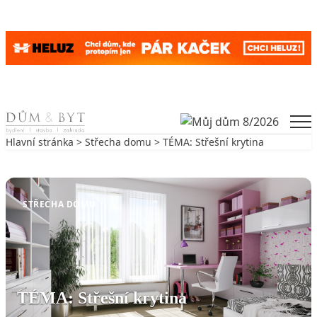
Skip to content
Men
Hlavní stránka
>
Střecha domu
> TÉMA: Střešní krytina
Zpět na Střecha domu
STŘECHA DOMU
TÉMA: Střešní krytina