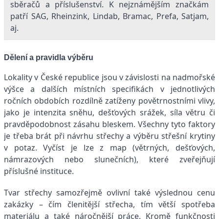
sběračů a příslušenství. K nejznámějším značkám
patří SAG, Rheinzink, Lindab, Bramac, Prefa, Satjam,
aj.
Dělení a pravidla výběru
Lokality v České republice jsou v závislosti na nadmořské
výšce a dalších místních specifikách v jednotlivých
ročních obdobích rozdílně zatíženy povětrnostními vlivy,
jako je intenzita sněhu, dešťových srážek, síla větru či
pravděpodobnost zásahu bleskem. Všechny tyto faktory
je třeba brát při návrhu střechy a výběru střešní krytiny
v potaz. Vyčíst je lze z map (větrných, dešťových,
námrazových nebo slunečních), které zveřejňují
příslušné instituce.
Tvar střechy samozřejmě ovlivní také výslednou cenu
zakázky – čím členitější střecha, tím větší spotřeba
materiálu a také náročnější práce. Kromě funkčnosti