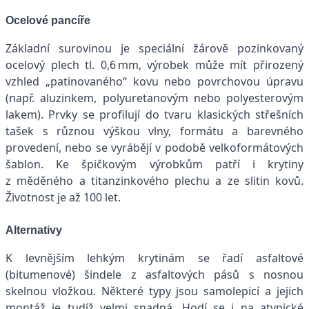
Ocelové pancíře
Základní surovinou je speciální žárově pozinkovaný
ocelový plech tl. 0,6 mm, výrobek může mít přirozený
vzhled „patinovaného“ kovu nebo povrchovou úpravu
(např. aluzinkem, polyuretanovým nebo polyesterovým
lakem). Prvky se profilují do tvaru klasických střešních
tašek s různou výškou vlny, formátu a barevného
provedení, nebo se vyrábějí v podobě velkoformátových
šablon. Ke špičkovým výrobkům patří i krytiny
z měděného a titanzinkového plechu a ze slitin kovů.
Životnost je až 100 let.
Alternativy
K levnějším lehkým krytinám se řadí asfaltové
(bitumenové) šindele z asfaltových pásů s nosnou
skelnou vložkou. Některé typy jsou samolepicí a jejich
montáž je tudíž velmi snadná. Hodí se i na atypické