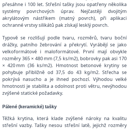
přesáhne i 100 let. Střešní tašky jsou opatřeny několika
systémy povrchových úprav. Nejčastěji dvojitým
akrylátovým nástřikem (matný povrch), při aplikaci
ochranné vrstvy silikátů pak získají lesklý povrch.
Typově se rozlišují podle tvaru, rozměrů, tvaru boční
drážky, patního žebrování a překrytí. Vyrábějí se jako
velkoformátové i maloformátové. První mají obvykle
rozměry 365 × 480 mm (7,5 ks/m2), bobrovky pak asi 170
× 420 mm (36 ks/m2). Hmotnost betonové krytiny se
pohybuje přibližně od 37,5 do 43 kg/m2. Střecha se
pokrývá nasucho a je ihned pochozí. Výhodou velké
hmotnosti je stabilita a odolnost proti větru, nevýhodou
zvýšené statické požadavky.
Pálené (keramické) tašky
Těžká krytina, která klade zvýšené nároky na kvalitu
střešní vazby. Tašky nesou střešní latě, jejichž rozměry