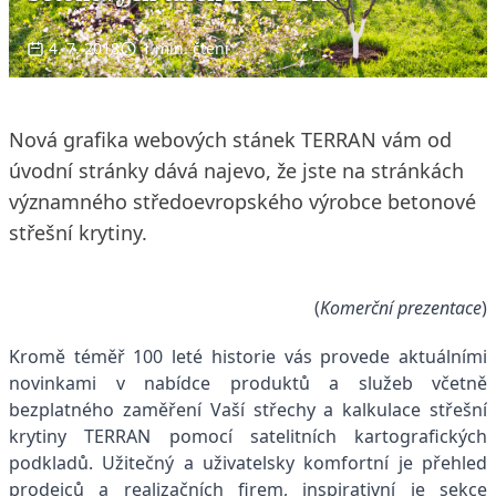
4. 7. 2018
1 min. čtení
Nová grafika webových stánek TERRAN vám od
úvodní stránky dává najevo, že jste na stránkách
významného středoevropského výrobce betonové
střešní krytiny.
(
Komerční prezentace
)
Kromě téměř 100 leté historie vás provede aktuálními
novinkami v nabídce produktů a služeb včetně
bezplatného zaměření Vaší střechy a kalkulace střešní
krytiny TERRAN pomocí satelitních kartografických
podkladů. Užitečný a uživatelsky komfortní je přehled
prodejců a realizačních firem, inspirativní je sekce