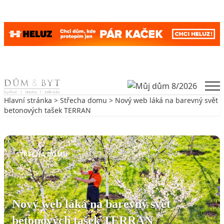
Skip to content
Men
Hlavní stránka
>
Střecha domu
> Nový web láká na barevný svět
betonových tašek TERRAN
Zpět na Střecha domu
STŘECHA DOMU
Nový web láká na barevný svět
betonových tašek TERRAN