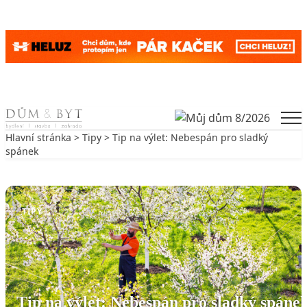
Skip to content
Men
Hlavní stránka
>
Tipy
> Tip na výlet: Nebespán pro sladký
spánek
Zpět na Tipy
TIPY
Tip na výlet: Nebespán pro sladký spáne