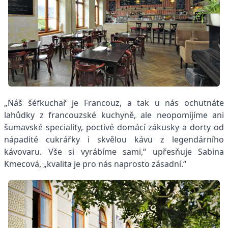
„Náš šéfkuchař je Francouz, a tak u nás ochutnáte
lahůdky z francouzské kuchyně, ale neopomíjíme ani
šumavské speciality, poctivé domácí zákusky a dorty od
nápadité cukrářky i skvělou kávu z legendárního
kávovaru. Vše si vyrábíme sami,“ upřesňuje Sabina
Kmecová, „kvalita je pro nás naprosto zásadní.“