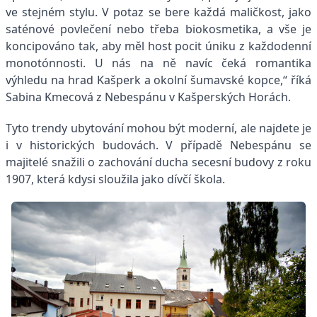
ve stejném stylu. V potaz se bere každá maličkost, jako
saténové povlečení nebo třeba biokosmetika, a vše je
koncipováno tak, aby měl host pocit úniku z každodenní
monotónnosti. U nás na ně navíc čeká romantika
výhledu na hrad Kašperk a okolní šumavské kopce,“ říká
Sabina Kmecová z Nebespánu v Kašperských Horách.
Tyto trendy ubytování mohou být moderní, ale najdete je
i v historických budovách. V případě Nebespánu se
majitelé snažili o zachování ducha secesní budovy z roku
1907, která kdysi sloužila jako dívčí škola.