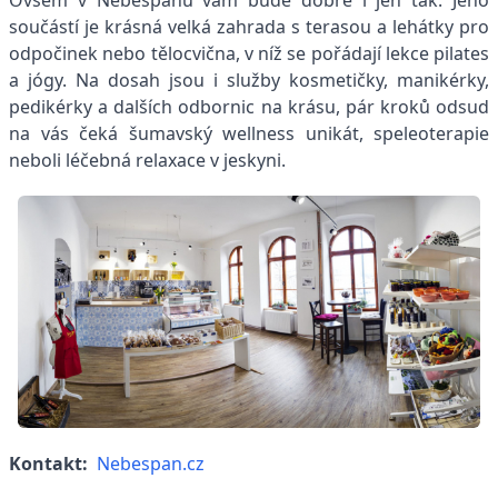
Ovšem v Nebespánu vám bude dobře i jen tak. Jeho
součástí je krásná velká zahrada s terasou a lehátky pro
odpočinek nebo tělocvična, v níž se pořádají lekce pilates
a jógy. Na dosah jsou i služby kosmetičky, manikérky,
pedikérky a dalších odbornic na krásu, pár kroků odsud
na vás čeká šumavský wellness unikát, speleoterapie
neboli léčebná relaxace v jeskyni.
Kontakt:
Nebespan.cz