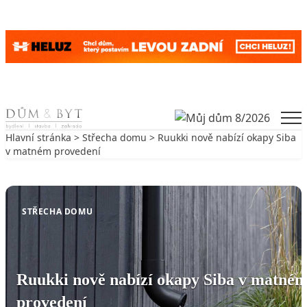
Skip to content
Men
Hlavní stránka
>
Střecha domu
> Ruukki nově nabízí okapy Siba
v matném provedení
Zpět na Střecha domu
STŘECHA DOMU
Ruukki nově nabízí okapy Siba v matné
provedení