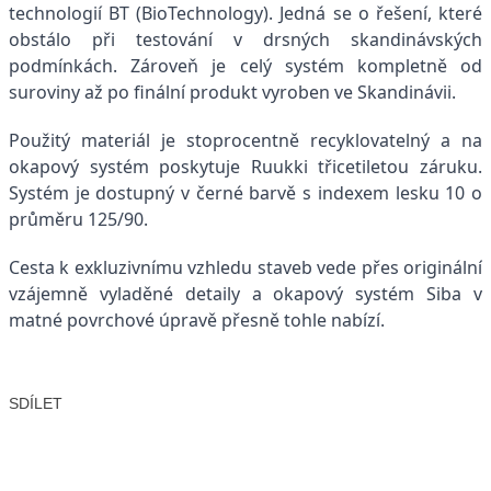
technologií BT (BioTechnology). Jedná se o řešení, které
obstálo při testování v drsných skandinávských
podmínkách. Zároveň je celý systém kompletně od
suroviny až po finální produkt vyroben ve Skandinávii.
Použitý materiál je stoprocentně recyklovatelný a na
okapový systém poskytuje Ruukki třicetiletou záruku.
Systém je dostupný v černé barvě s indexem lesku 10 o
průměru 125/90.
Cesta k exkluzivnímu vzhledu staveb vede přes originální
vzájemně vyladěné detaily a okapový systém Siba v
matné povrchové úpravě přesně tohle nabízí.
SDÍLET
Facebook
X
LinkedIn
Email