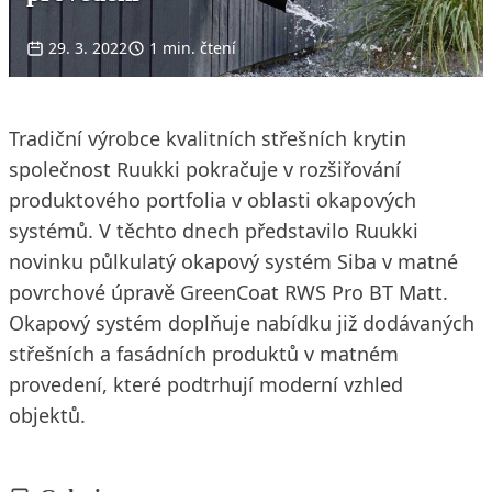
29. 3. 2022
1 min. čtení
Tradiční výrobce kvalitních střešních krytin
společnost Ruukki pokračuje v rozšiřování
produktového portfolia v oblasti okapových
systémů. V těchto dnech představilo Ruukki
novinku půlkulatý okapový systém Siba v matné
povrchové úpravě GreenCoat RWS Pro BT Matt.
Okapový systém doplňuje nabídku již dodávaných
střešních a fasádních produktů v matném
provedení, které podtrhují moderní vzhled
objektů.