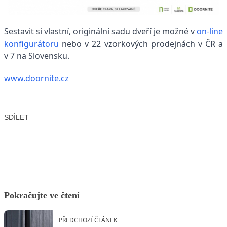
Sestavit si vlastní, originální sadu dveří je možné v
on-line
konfigurátoru
nebo v 22 vzorkových prodejnách v ČR a
v 7 na Slovensku.
www.doornite.cz
SDÍLET
Facebook
X
LinkedIn
Email
Pokračujte ve čtení
PŘEDCHOZÍ ČLÁNEK