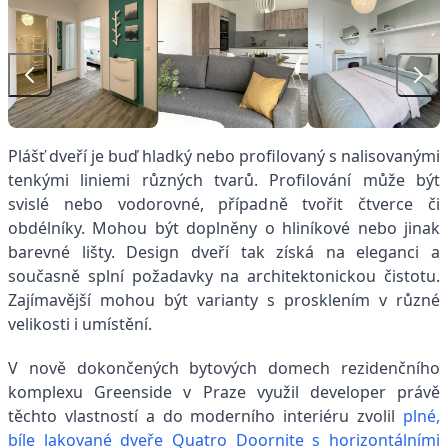
Plášť dveří je buď hladký nebo profilovaný s nalisovanými
tenkými liniemi různých tvarů. Profilování může být
svislé nebo vodorovné, případně tvořit čtverce či
obdélníky. Mohou být doplněny o hliníkové nebo jinak
barevné lišty. Design dveří tak získá na eleganci a
současně splní požadavky na architektonickou čistotu.
Zajímavější mohou být varianty s prosklením v různé
velikosti i umístění.
V nově dokončených bytových domech rezidenčního
komplexu Greenside v Praze využil developer právě
těchto vlastností a do moderního interiéru zvolil
plné,
bíle lakované dveře Quatro Doornite s horizontálními