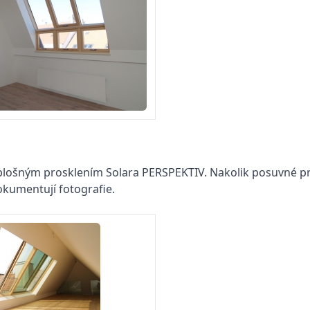
plošným prosklením Solara PERSPEKTIV. Nakolik posuvné pro
okumentují fotografie.