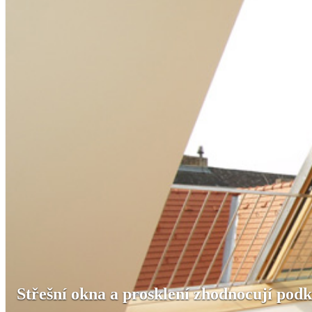
Střešní okna a prosklení zhodnocují podk