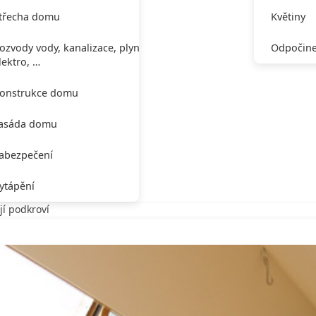
třecha domu
Květiny
ozvody vody, kanalizace, plynu,
Odpočine
lektro, …
onstrukce domu
asáda domu
abezpečení
ytápění
jí podkroví