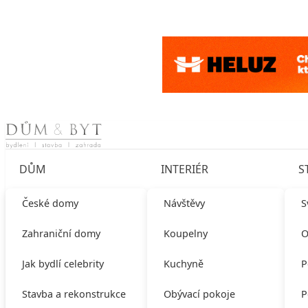
Skip to content
DŮM
INTERIÉR
S
České domy
Návštěvy
S
Zahraniční domy
Koupelny
O
Jak bydlí celebrity
Kuchyně
P
Stavba a rekonstrukce
Obývací pokoje
P