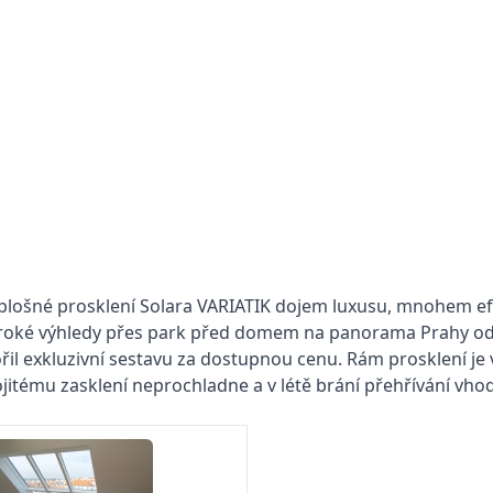
ošné prosklení Solara VARIATIK dojem luxusu, mnohem efek
í široké výhledy přes park před domem na panorama Prahy o
ořil exkluzivní sestavu za dostupnou cenu. Rám prosklení je
ojitému zasklení neprochladne a v létě brání přehřívání vh