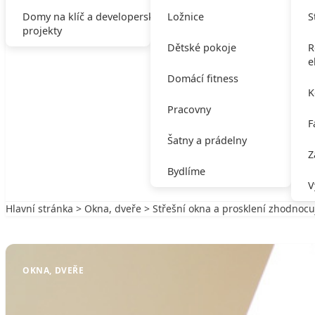
Domy na klíč a developerské
Ložnice
S
projekty
Dětské pokoje
R
e
Domácí fitness
K
Pracovny
F
Šatny a prádelny
Z
Bydlíme
V
Hlavní stránka
>
Okna, dveře
> Střešní okna a prosklení zhodnocu
Zpět na Okna, dveře
OKNA, DVEŘE