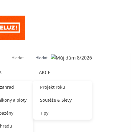
Vyhledávání
A
AKCE
 zahrad
Projekt roku
alkony a ploty
Soutěže & Slevy
 bazény
Tipy
ahradu