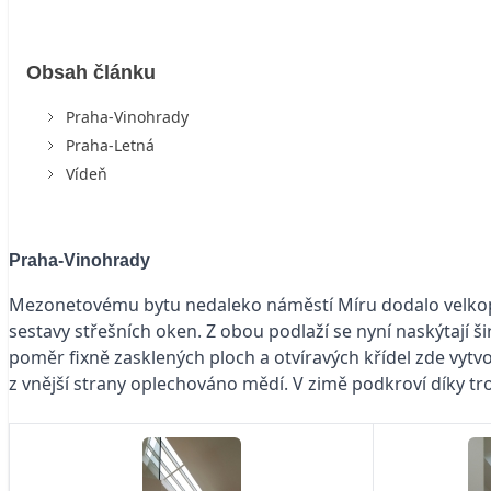
Obsah článku
Praha-Vinohrady
Praha-Letná
Vídeň
Praha-Vinohrady
Mezonetovému bytu nedaleko náměstí Míru dodalo velkopl
sestavy střešních oken. Z obou podlaží se nyní naskýtaj
poměr fixně zasklených ploch a otvíravých křídel zde vytv
z vnější strany oplechováno mědí. V zimě podkroví díky tr