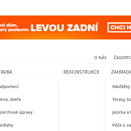
O NÁS
ČASOPIS
TAVBA
REKONSTRUKCE
ZAHRAD
vépomocí
Návštěvy
kna, dveře
Terasy, b
ovrchové úpravy
Jezírka a
odlahy
Péče o z