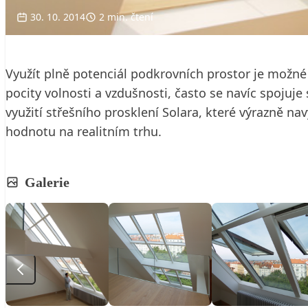
30. 10. 2014
2 min. čtení
Využít plně potenciál podkrovních prostor je možné 
pocity volnosti a vzdušnosti, často se navíc spojuj
využití střešního prosklení Solara, které výrazně na
hodnotu na realitním trhu.
Galerie