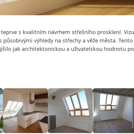
teprve s kvalitním návrhem střešního prosklení. Vizu
e s působivými výhledy na střechy a věže města. Tento
výšilo jak architektonickou a uživatelskou hodnotu p