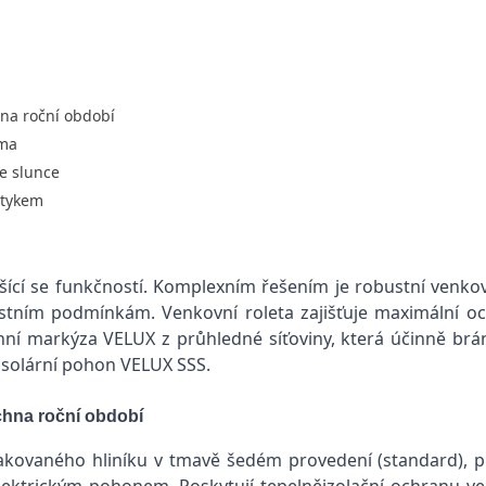
hna roční období
ima
ze slunce
otykem
 lišící se funkčností. Komplexním řešením je robustní venk
ostním podmínkám. Venkovní roleta zajišťuje maximální 
nní markýza VELUX z průhledné síťoviny, která účinně brán
a solární pohon VELUX SSS.
hna roční období
akovaného hliníku v tmavě šedém provedení (standard), p
ktrickým pohonem. Poskytují tepelněizolační ochranu ve 