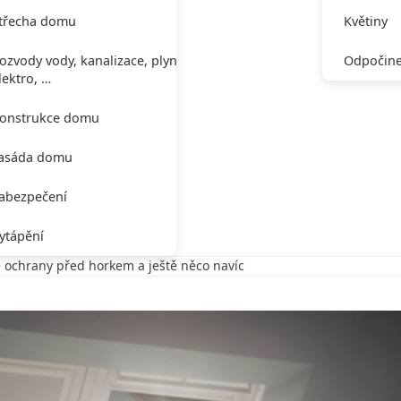
třecha domu
Květiny
ozvody vody, kanalizace, plynu,
Odpočine
lektro, …
onstrukce domu
asáda domu
abezpečení
ytápění
ě ochrany před horkem a ještě něco navíc