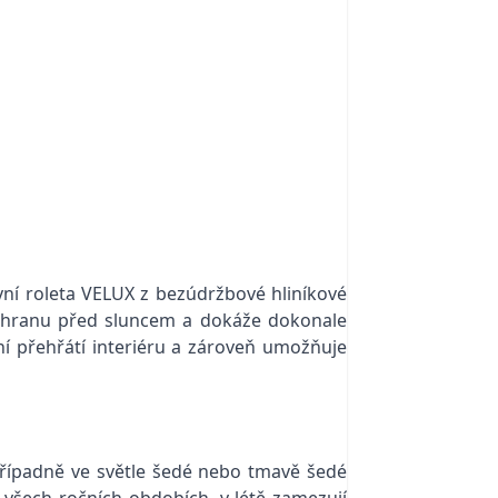
ovní roleta VELUX z bezúdržbové hliníkové
ochranu před sluncem a dokáže dokonale
í přehřátí interiéru a zároveň umožňuje
řípadně ve světle šedé nebo tmavě šedé
všech ročních obdobích, v létě zamezují