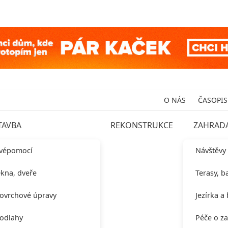
O NÁS
ČASOPIS
TAVBA
REKONSTRUKCE
ZAHRAD
vépomocí
Návštěvy
kna, dveře
Terasy, b
ovrchové úpravy
Jezírka a
odlahy
Péče o z