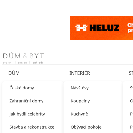
Skip to content
DŮM
INTERIÉR
S
České domy
Návštěvy
S
Zahraniční domy
Koupelny
O
Jak bydlí celebrity
Kuchyně
P
Stavba a rekonstrukce
Obývací pokoje
P