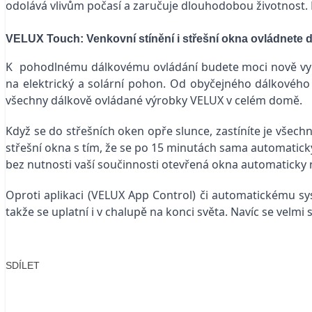
odolává vlivům počasí a zaručuje dlouhodobou životnost.
VELUX Touch: Venkovní stínění i střešní okna ovládnete
K pohodlnému dálkovému ovládání budete moci nově vy
na elektrický a solární pohon. Od obyčejného dálkového
všechny dálkově ovládané výrobky VELUX v celém domě.
Když se do střešních oken opře slunce, zastíníte je všech
střešní okna s tím, že se po 15 minutách sama automaticky
bez nutnosti vaší součinnosti otevřená okna automaticky n
Oproti aplikaci (VELUX App Control) či automatickému 
takže se uplatní i v chalupě na konci světa. Navíc se velmi s
SDÍLET
Facebook
X
LinkedIn
Email