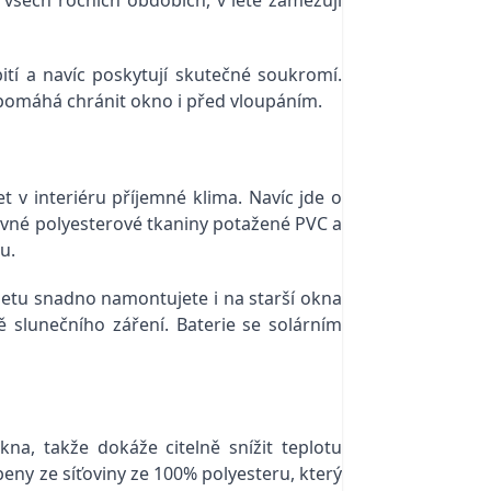
ití a navíc poskytují skutečné soukromí.
pomáhá chránit okno i před vloupáním.
 v interiéru příjemné klima. Navíc jde o
pevné polyesterové tkaniny potažené PVC a
u.
oletu snadno namontujete i na starší okna
tě slunečního záření. Baterie se solárním
na, takže dokáže citelně snížit teplotu
beny ze síťoviny ze 100% polyesteru, který