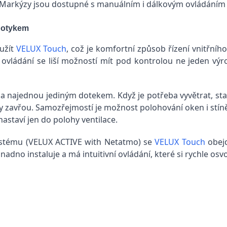
 Markýzy jsou dostupné s manuálním i dálkovým ovládáním 
 dotykem
užít
VELUX Touch
, což je komfortní způsob řízení vnitřního
 ovládání se liší možností mít pod kontrolou ne jeden výr
na najednou jediným dotekem. Když je potřeba vyvětrat, stač
 zavřou. Samozřejmostí je možnost polohování oken i stínění
astaví jen do polohy ventilace.
systému (VELUX ACTIVE with Netatmo) se
VELUX Touch
obejd
nadno instaluje a má intuitivní ovládání, které si rychle osvo