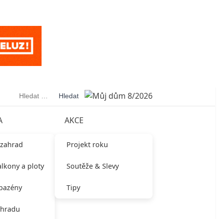
Vyhledávání
A
AKCE
 zahrad
Projekt roku
alkony a ploty
Soutěže & Slevy
 bazény
Tipy
ahradu