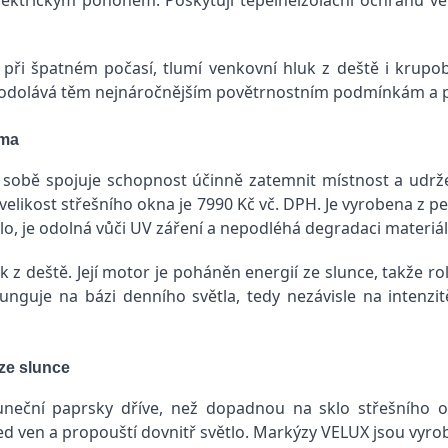
při špatném počasí, tlumí venkovní hluk z deště i krupob
X odolává těm nejnáročnějším povětrnostním podmínkám a 
ima
sobě spojuje schopnost účinně zatemnit místnost a udržet
velikost střešního okna je 7990 Kč vč. DPH. Je vyrobena z 
o, je odolná vůči UV záření a nepodléhá degradaci materiál
z deště. Její motor je poháněn energií ze slunce, takže r
funguje na bázi denního světla, tedy nezávisle na intenzi
 ze slunce
uneční paprsky dříve, než dopadnou na sklo střešního ok
led ven a propouští dovnitř světlo. Markýzy VELUX jsou vyro