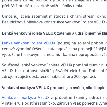
přehřátí interiéru a v zimě snižují úniky tepla.
Umožňují zcela zatemnit místnost a chrání střešní okno 
Bezúdržbová hliníková konstrukce venkovní rolety VELU
Lehká venkovní roleta VELUX
zatemní a udrží příjemné kl
Lehká venkovní roleta VELUX
(pouze) na solární pohon v 
cenově výhodné řešení – katalogová cena pro nejběžnější 
vyztužené hliníkovými lamelami. Tkanina nepropouští světl
Současně lehká venkovní roleta VELUX pomáhá tlumit hluk 
VELUX bez nutnosti složitě přivádět elektřinu. Dobíjení 
zdrojem zajistí dostatečné nabití až pro 200 operací.
Venkovní markýza VELUX
propustí jen světlo, nikoli teplo
Venkovní markýza VELUX
z průsvitné tkaniny odrazí sl
v interiéru a odstíní i sluníčko. Zároveň však ponechá výh