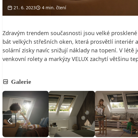
21. 6. 2023
4 min. čtení
Zdravým trendem současnosti jsou velké prosklené 
bát velkých střešních oken, která prosvětlí interiér
solární zisky navíc snižují náklady na topení. V létě
venkovní rolety a markýzy VELUX zachytí většinu tepla
Galerie