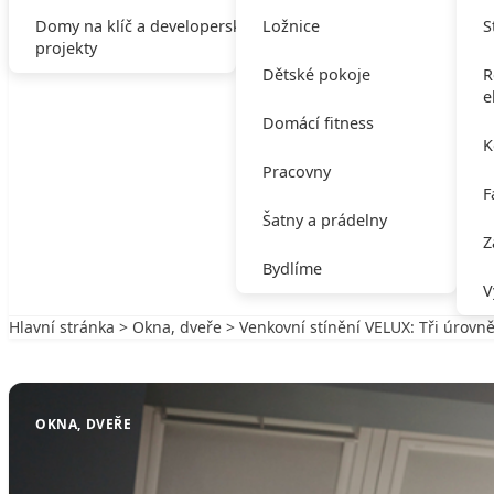
Domy na klíč a developerské
Ložnice
S
projekty
Dětské pokoje
R
e
Domácí fitness
K
Pracovny
F
Šatny a prádelny
Z
Bydlíme
V
Hlavní stránka
>
Okna, dveře
> Venkovní stínění VELUX: Tři úrovn
Zpět na Okna, dveře
OKNA, DVEŘE