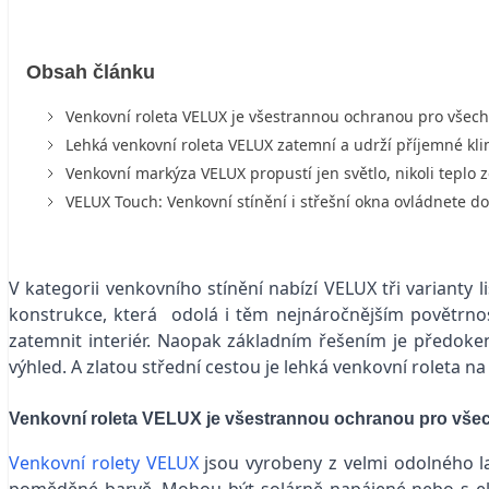
Obsah článku
Venkovní roleta VELUX je všestrannou ochranou pro všec
Lehká venkovní roleta VELUX zatemní a udrží příjemné kl
Venkovní markýza VELUX propustí jen světlo, nikoli teplo 
VELUX Touch: Venkovní stínění i střešní okna ovládnete d
V kategorii venkovního stínění nabízí VELUX tři varianty
konstrukce, která odolá i těm nejnáročnějším povětrn
zatemnit interiér. Naopak základním řešením je předoke
výhled. A zlatou střední cestou je lehká venkovní roleta n
Venkovní roleta VELUX je
všestrannou ochranou pro všec
Venkovní rolety VELUX
jsou vyrobeny z velmi odolného l
poměděné barvě. Mohou být solárně napájené nebo s ele