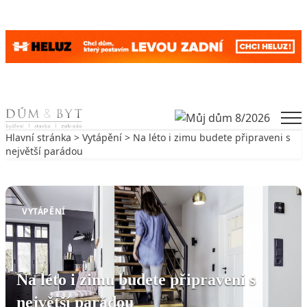
Skip to content
Men
Hlavní stránka
>
Vytápění
> Na léto i zimu budete připraveni s
největší parádou
Zpět na Vytápění
VYTÁPĚNÍ
Na léto i zimu budete připraveni s
největší parádou