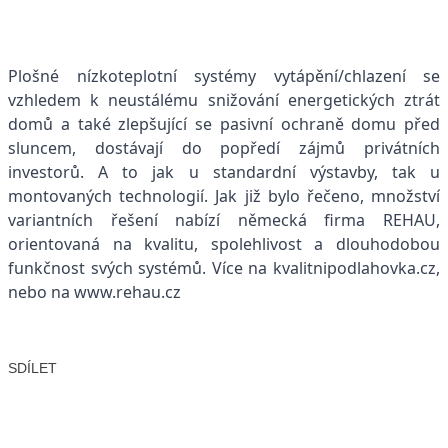
Plošné nízkoteplotní systémy vytápění/chlazení se
vzhledem k neustálému snižování energetických ztrát
domů a také zlepšující se pasivní ochraně domu před
sluncem, dostávají do popředí zájmů privátních
investorů. A to jak u standardní výstavby, tak u
montovaných technologií. Jak již bylo řečeno, množství
variantních řešení nabízí německá firma REHAU,
orientovaná na kvalitu, spolehlivost a dlouhodobou
funkčnost svých systémů. Více na kvalitnipodlahovka.cz,
nebo na
www.rehau.cz
SDÍLET
Facebook
X
LinkedIn
Email