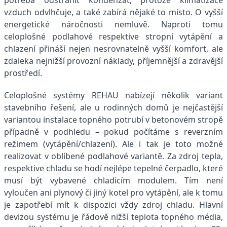
vzduch odvlhčuje, a také zabírá nějaké to místo. O vyšší
energetické náročnosti nemluvě. Naproti tomu
celoplošné podlahové respektive stropní vytápění a
chlazení přináší nejen nesrovnatelně vyšší komfort, ale
zdaleka nejnižší provozní náklady, příjemnější a zdravější
prostředí.
Celoplošné systémy REHAU nabízejí několik variant
stavebního řešení, ale u rodinných domů je nejčastější
variantou instalace topného potrubí v betonovém stropě
případně v podhledu – pokud počítáme s reverzním
režimem (vytápění/chlazení). Ale i tak je toto možné
realizovat v oblíbené podlahové variantě. Za zdroj tepla,
respektive chladu se hodí nejlépe tepelné čerpadlo, které
musí být vybavené chladicím modulem. Tím není
vyloučen ani plynový či jiný kotel pro vytápění, ale k tomu
je zapotřebí mít k dispozici vždy zdroj chladu. Hlavní
devizou systému je řádově nižší teplota topného média,