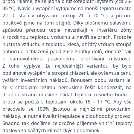
proto říkáme, že se jedná o nízkoteplotní systém (cca 25-
35 °C). Navíc u vytápění vytápíme na menší teplotu (místo
22 °C stačí v obývacím pokoji 21 či 20 °C) a přitom
pocitově jsme na tom stejně. Díky plošnému sálavému
způsobu přenosu tepla nevznikají v interiéru zóny
s rozdílnou teplotou vzduchu a nevíří se prach. Protože
hustota vzduchu s teplotou klesá, ohřátý vzduch stoupá
nahoru a ochlazený padá zase zpátky dolů, dochází tak
k samovolnému pozvolnému prohřívání místnosti.
Z toho vyplývá, že nejideálnější variantou by bylo
podlahové vytápění a stropní chlazení, ale ovšem za cenu
vyšších investičních nákladů. Bonusem obou variant je,
že v chladicím režimu nemusíme řešit kondenzát, na
druhou stranu musíme hlídat teplotu rosného bodu –
proto se počítá s teplotami okolo 16 – 17 °C. Aby vše
pracovalo se 100% jistotou a nejnižšími provozními
náklady, je nutná kvalitní regulace a dlouhodobý provoz.
Snadno tak docílíme celoročně příjemné vnitřní teploty
doslova za každých klimatických podmínek.