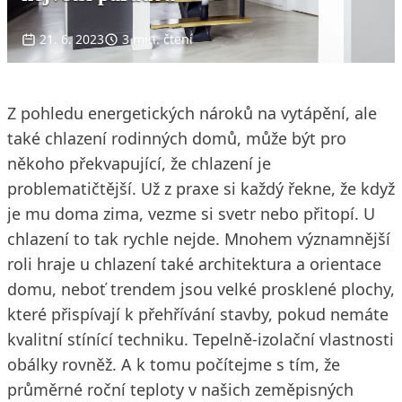
21. 6. 2023
3 min. čtení
Z pohledu energetických nároků na vytápění, ale
také chlazení rodinných domů, může být pro
někoho překvapující, že chlazení je
problematičtější. Už z praxe si každý řekne, že když
je mu doma zima, vezme si svetr nebo přitopí. U
chlazení to tak rychle nejde. Mnohem významnější
roli hraje u chlazení také architektura a orientace
domu, neboť trendem jsou velké prosklené plochy,
které přispívají k přehřívání stavby, pokud nemáte
kvalitní stínící techniku. Tepelně-izolační vlastnosti
obálky rovněž. A k tomu počítejme s tím, že
průměrné roční teploty v našich zeměpisných