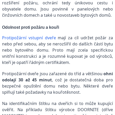
rozšíření požáru, ochrání tedy únikovou cestu i
obyvatele domu. Jsou povinné v panelových nebo
činžovních domech a také u novostaveb bytových domů.
Odolnost proti požáru a kouři
Protipožární vstupní dveře
mají za cíl udržet požár za
nebo před sebou, aby se nerozšířil do dalších částí bytu
nebo bytového domu. Proto mají zcela specifickou
vnitřní konstrukci a je rozumné kupovat je od výrobců,
kteří je opatří řádným certifikátem.
Protipožární dveře jsou zařazené do tříd a většinou
ohni
odolají 30 až 45 minut
, což je dostatečná doba pro
bezpečné opuštění domu nebo bytu. Některé dveře
splňují také požadavky na kouřotěsnost.
Na identifikačním štítku na dveřích si to může kupující
ověřit. Na příkladu štítku výrobce DOORNITE (dříve