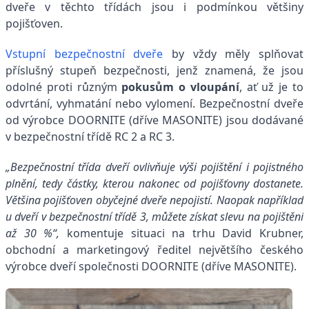
dveře v těchto třídách jsou i podmínkou většiny
pojišťoven.
Vstupní bezpečnostní dveře
by vždy měly splňovat
příslušný stupeň bezpečnosti, jenž znamená, že jsou
odolné proti různým
pokusům o vloupání
, ať už je to
odvrtání, vyhmatání nebo vylomení. Bezpečnostní dveře
od výrobce DOORNITE (dříve MASONITE) jsou dodávané
v bezpečnostní třídě RC 2 a RC 3.
„Bezpečnostní třída dveří ovlivňuje výši pojištění i pojistného
plnění, tedy částky, kterou nakonec od pojišťovny dostanete.
Většina pojišťoven obyčejné dveře nepojistí. Naopak například
u dveří v bezpečnostní třídě 3, můžete získat slevu na pojištění
až 30 %“,
komentuje situaci na trhu David Krubner,
obchodní a marketingový ředitel největšího českého
výrobce dveří společnosti DOORNITE (dříve MASONITE).