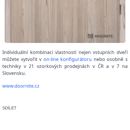
Individuální kombinaci vlastností nejen vstupních dveří
můžete vytvořit v
on-line konfigurátoru
nebo osobně s
techniky v 21 vzorkových prodejnách v ČR a v 7 na
Slovensku.
www.doornite.cz
SDÍLET
Facebook
X
LinkedIn
Email