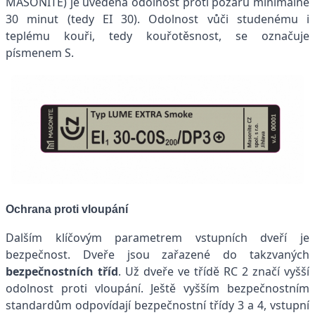
MASONITE) je uvedena odolnost proti požáru minimálně
30 minut (tedy EI 30). Odolnost vůči studenému i
teplému kouři, tedy kouřotěsnost, se označuje
písmenem S.
Ochrana proti vloupání
Dalším klíčovým parametrem vstupních dveří je
bezpečnost. Dveře jsou zařazené do takzvaných
bezpečnostních tříd
. Už dveře ve třídě RC 2 značí vyšší
odolnost proti vloupání. Ještě vyšším bezpečnostním
standardům odpovídají bezpečnostní třídy 3 a 4, vstupní