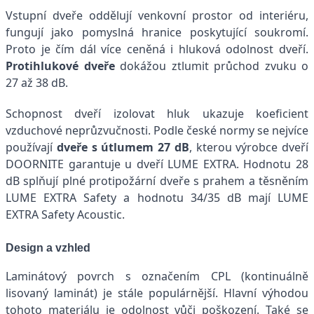
Vstupní dveře oddělují venkovní prostor od interiéru,
fungují jako pomyslná hranice poskytující soukromí.
Proto je čím dál více ceněná i hluková odolnost dveří.
Protihlukové dveře
dokážou ztlumit průchod zvuku o
27 až 38 dB.
Schopnost dveří izolovat hluk ukazuje koeficient
vzduchové neprůzvučnosti. Podle české normy se nejvíce
používají
dveře s útlumem 27 dB
, kterou výrobce dveří
DOORNITE garantuje u dveří LUME EXTRA. Hodnotu 28
dB splňují plné protipožární dveře s prahem a těsněním
LUME EXTRA Safety a hodnotu 34/35 dB mají LUME
EXTRA Safety Acoustic.
Design a vzhled
Laminátový povrch s označením CPL (kontinuálně
lisovaný laminát) je stále populárnější. Hlavní výhodou
tohoto materiálu je odolnost vůči poškození. Také se