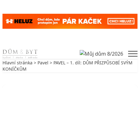
Skip to content
Men
Hlavní stránka
>
Pavel
> PAVEL – 1. díl: DŮM PŘIZPŮSOBÍ SVÝM
KONÍČKŮM
Zpět na Pavel
PAVEL
PAVEL – 1. díl: DŮM PŘIZPŮSOBÍ
SVÝM KONÍČKŮM
14. 3. 2007
4 min. čtení