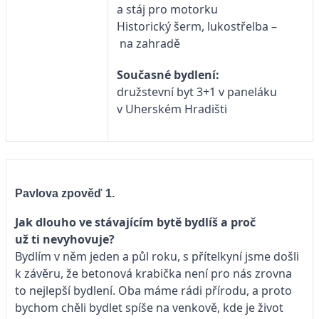
a stáj pro motorku
Historický šerm, lukostřelba –
na zahradě
Současné bydlení:
družstevní byt 3+1 v paneláku
v Uherském Hradišti
Pavlova zpověď 1.
Jak dlouho ve stávajícím bytě bydlíš a proč
už ti nevyhovuje?
Bydlím v něm jeden a půl roku, s přítelkyní jsme došli
k závěru, že betonová krabička není pro nás zrovna
to nejlepší bydlení. Oba máme rádi přírodu, a proto
bychom chěli bydlet spíše na venkově, kde je život