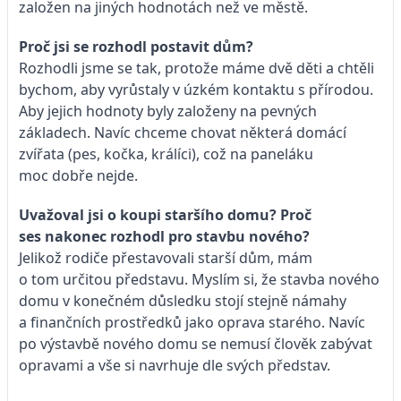
založen na jiných hodnotách než ve městě.
Proč jsi se rozhodl postavit dům?
Rozhodli jsme se tak, protože máme dvě děti a chtěli
bychom, aby vyrůstaly v úzkém kontaktu s přírodou.
Aby jejich hodnoty byly založeny na pevných
základech. Navíc chceme chovat některá domácí
zvířata (pes, kočka, králíci), což na paneláku
moc dobře nejde.
Uvažoval jsi o koupi staršího domu? Proč
ses nakonec rozhodl pro stavbu nového?
Jelikož rodiče přestavovali starší dům, mám
o tom určitou představu. Myslím si, že stavba nového
domu v konečném důsledku stojí stejně námahy
a finančních prostředků jako oprava starého. Navíc
po výstavbě nového domu se nemusí člověk zabývat
opravami a vše si navrhuje dle svých představ.