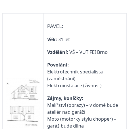
PAVEL:
Věk:
31 let
Vzdělání:
VŠ – VUT FEI Brno
Povolání:
Elektrotechnik specialista
(zaměstnání)
Elektroinstalace (živnost)
Zájmy, koníčky:
Malířství (obrazy) – v domě bude
ateliér nad garáží
Moto (motorky stylu chopper) –
garáž bude dílna