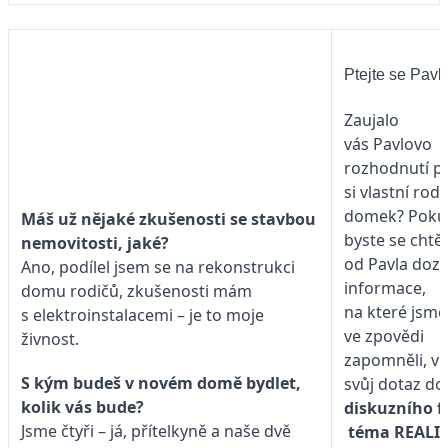
Ptejte se Pavl
Zaujalo
vás Pavlovo
rozhodnutí po
si vlastní rod
domek? Poku
Máš už nějaké zkušenosti se stavbou
byste se chtěl
nemovitosti, jaké?
od Pavla doz
Ano, podílel jsem se na rekonstrukci
informace,
domu rodičů, zkušenosti mám
na které jsme
s elektroinstalacemi – je to moje
ve zpovědi
živnost.
zapomněli, vl
S kým budeš v novém domě bydlet,
svůj dotaz do
kolik vás bude?
diskuzního f
Jsme čtyři – já, přítelkyně a naše dvě
téma
REALI