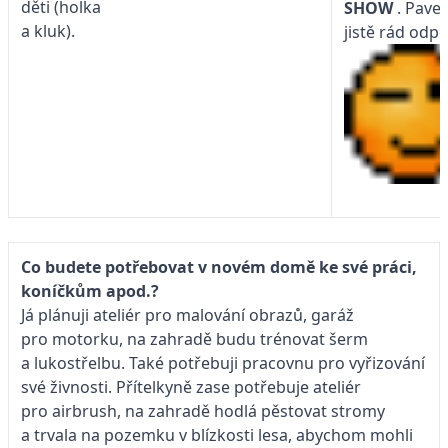
děti (holka
SHOW
. Pave
a kluk).
jistě rád odpo
Co budete potřebovat v novém domě ke své práci,
koníčkům apod.?
Já plánuji ateliér pro malování obrazů, garáž
pro motorku, na zahradě budu trénovat šerm
a lukostřelbu. Také potřebuji pracovnu pro vyřizování
své živnosti. Přítelkyně zase potřebuje ateliér
pro airbrush, na zahradě hodlá pěstovat stromy
a trvala na pozemku v blízkosti lesa, abychom mohli