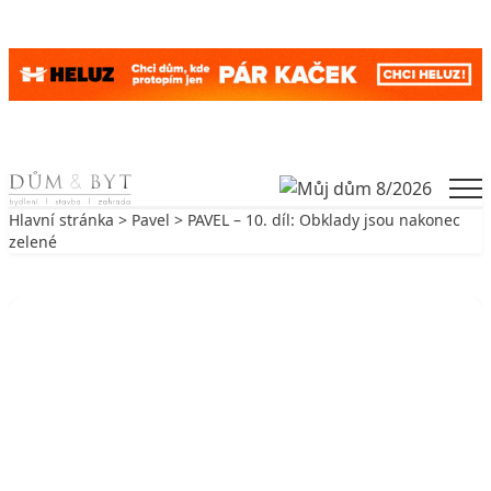
Skip to content
Men
Hlavní stránka
>
Pavel
> PAVEL – 10. díl: Obklady jsou nakonec
zelené
Zpět na Pavel
PAVEL
PAVEL – 10. díl: Obklady jsou
nakonec zelené
19. 11. 2009
3 min. čtení