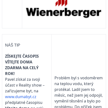
NÁŠ TIP
ZÍSKEJTE ČASOPIS
VÍTEJTE DOMA
ZDARMA NA CELÝ
ROK!
Problém byl s vodoměrem
Pavel získal za svoji
na teplou vodu, který
účast v Reality show –
protékal. Ladil jsem to
zařizujeme byt, na
měsíc, než jsem jej odpojil,
www.dumabyt.cz
vyměnil těsnění a bylo po
předplatné časopisu
problému. Do příček jsem