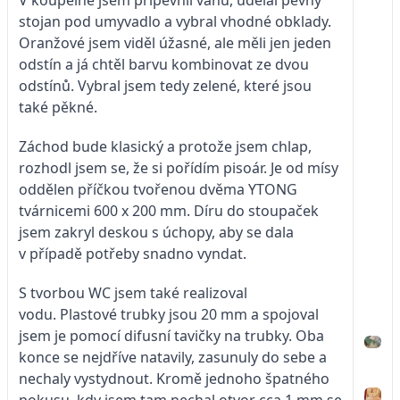
stojan pod umyvadlo a vybral vhodné obklady.
Oranžové jsem viděl úžasné, ale měli jen jeden
odstín a já chtěl barvu kombinovat ze dvou
odstínů. Vybral jsem tedy zelené, které jsou
také pěkné.
Záchod bude klasický a protože jsem chlap,
rozhodl jsem se, že si pořídím pisoár. Je od mísy
oddělen příčkou tvořenou dvěma YTONG
tvárnicemi 600 x 200 mm. Díru do stoupaček
jsem zakryl deskou s úchopy, aby se dala
v případě potřeby snadno vyndat.
S tvorbou WC jsem také realizoval
vodu. Plastové trubky jsou 20 mm a spojoval
jsem je pomocí difusní tavičky na trubky. Oba
konce se nejdříve natavily, zasunuly do sebe a
nechaly vystydnout. Kromě jednoho špatného
pokusu, kdy jsem tam nechal otvor cca 1 mm se