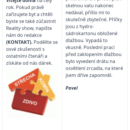
Vítejte doma
na celý
skelnou vatu nakonec
rok. Pokud právě
nedával, přišlo mi to
zařizujete byt a chtěli
skutečně zbytečné. Příčky
byste se také zúčastnit
jsou z hydro-
Reality show, napište
sádrokartonu obložené
nám do redakce
dlažbou. Vypadá to
(KONTAKT)
.
Podělíte se
vkusně. Poslední prací
osvé zkušenosti s
před zaklopením dlažbou
ostatními čtenáři a
bylo vyvedení drátu na
získáte od nás dárek.
osvětlení zrcadla, na které
jsem dříve zapomněl.
Pavel