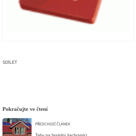
SDÍLET
Facebook
X
LinkedIn
Email
Pokračujte ve čtení
PŘEDCHOZÍ ČLÁNEK
Tahy na fasádní šachovnici