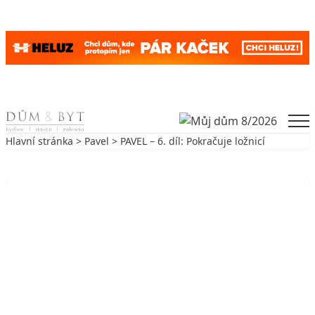
Skip to content
Men
Hlavní stránka
>
Pavel
> PAVEL – 6. díl: Pokračuje ložnicí
Zpět na Pavel
PAVEL
PAVEL – 6. díl: Pokračuje ložnicí
18. 6. 2009
4 min. čtení