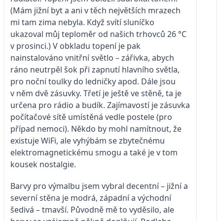
(Mám jižní byt a ani v těch největších mrazech
mi tam zima nebyla. Když svítí sluníčko
ukazoval můj teploměr od našich trhovců 26 °C
v prosinci.) V obkladu topení je pak
nainstalováno vnitřní světlo – zářivka, abych
ráno neutrpěl šok při zapnutí hlavního světla,
pro noční toulky do ledničky apod. Dále jsou
v něm dvě zásuvky. Třetí je ještě ve stěně, ta je
určena pro rádio a budík. Zajímavostí je zásuvka
počítačové sítě umístěná vedle postele (pro
případ nemoci). Někdo by mohl namítnout, že
existuje WiFi, ale vyhýbám se zbytečnému
elektromagnetickému smogu a také je v tom
kousek nostalgie.
Barvy pro výmalbu jsem vybral decentní – jižní a
severní stěna je modrá, západní a východní
šedivá – tmavší. Původně mě to vyděsilo, ale