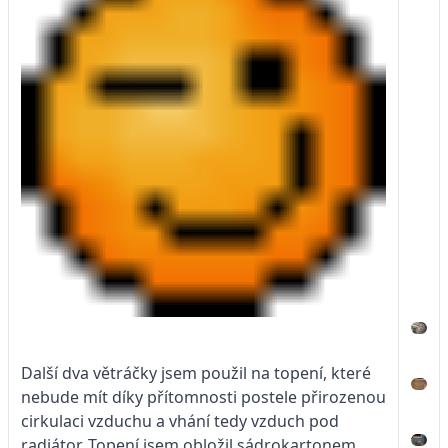
Další dva větráčky jsem použil na topení, které
nebude mít díky přítomnosti postele přirozenou
cirkulaci vzduchu a vhání tedy vzduch pod
radiátor. Topení jsem obložil sádrokartonem.