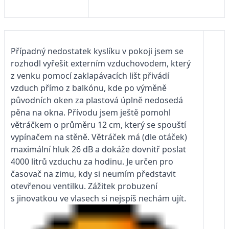
Případný nedostatek kyslíku v pokoji jsem se
rozhodl vyřešit externím vzduchovodem, který
z venku pomocí zaklapávacích lišt přivádí
vzduch přímo z balkónu, kde po výměně
původních oken za plastová úplně nedosedá
pěna na okna. Přívodu jsem ještě pomohl
větráčkem o průměru 12 cm, který se spouští
vypínačem na stěně. Větráček má (dle otáček)
maximální hluk 26 dB a dokáže dovnitř poslat
4000 litrů vzduchu za hodinu. Je určen pro
časovač na zimu, kdy si neumím představit
otevřenou ventilku. Zážitek probuzení
s jinovatkou ve vlasech si nejspíš nechám ujít.