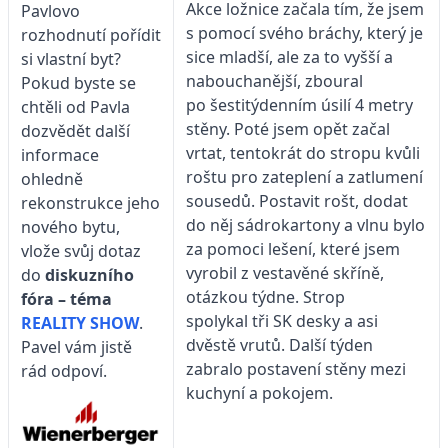
Akce ložnice začala tím, že jsem
Pavlovo
s pomocí svého bráchy, který je
rozhodnutí pořídit
sice mladší, ale za to vyšší a
si vlastní byt?
nabouchanější, zboural
Pokud byste se
po šestitýdenním úsilí 4 metry
chtěli od Pavla
stěny. Poté jsem opět začal
dozvědět další
vrtat, tentokrát do stropu kvůli
informace
roštu pro zateplení a zatlumení
ohledně
sousedů. Postavit rošt, dodat
rekonstrukce jeho
do něj sádrokartony a vlnu bylo
nového bytu,
za pomoci lešení, které jsem
vlože svůj dotaz
vyrobil z vestavěné skříně,
do
diskuzního
otázkou týdne. Strop
fóra – téma
spolykal tři SK desky a asi
REALITY SHOW
.
dvěstě vrutů. Další týden
Pavel vám jistě
zabralo postavení stěny mezi
rád odpoví.
kuchyní a pokojem.