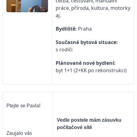
četba, cestování, manuální
práce, příroda, kultura, motorky
aj.
Bydliště:
Praha
Současná bytová situace:
s rodiči
Plánované nové bydlení:
byt 1+1 (2+KK po rekonstrukci)
Ptejte se Pavla!
Vedle postele mám zásuvku
počítačové sítě
Zaujalo vás