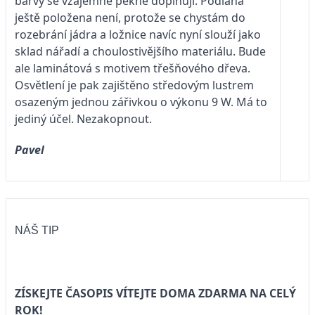
barvy se vzájemně pěkně doplňují. Podlaha
ještě položena není, protože se chystám do
rozebrání jádra a ložnice navíc nyní slouží jako
sklad nářadí a choulostivějšího materiálu. Bude
ale laminátová s motivem třešňového dřeva.
Osvětlení je pak zajištěno středovým lustrem
osazeným jednou zářivkou o výkonu 9 W. Má to
jediný účel. Nezakopnout.
Pavel
NÁŠ TIP
ZÍSKEJTE ČASOPIS VÍTEJTE DOMA ZDARMA NA CELÝ
ROK!