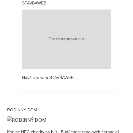
STAVBAWEB
Navštivte web STAVBAWEB
RODINNÝ DOM
Koniec HFC chladív sa blíži. Budúcnosť tepelných čerpadiel