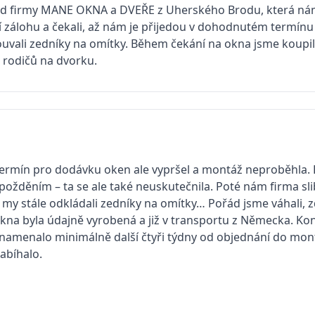
u od firmy MANE OKNA a DVEŘE z Uherského Brodu, která ná
ní zálohu a čekali, až nám je přijedou v dohodnutém termín
ouvali zedníky na omítky. Během čekání na okna jsme koupi
 rodičů na dvorku.
ermín pro dodávku oken ale vypršel a montáž neproběhla. B
požděním – ta se ale také neuskutečnila. Poté nám firma slib
 my stále odkládali zedníky na omítky… Pořád jsme váhali, 
kna byla údajně vyrobená a již v transportu z Německa. Ko
namenalo minimálně další čtyři týdny od objednání do mont
abíhalo.