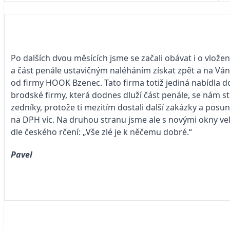
Po dalších dvou měsících jsme se začali obávat i o vlož
a část penále ustavičným naléháním získat zpět a na Vá
od firmy HOOK Bzenec. Tato firma totiž jediná nabídla d
brodské firmy, která dodnes dluží část penále, se nám stav
zedníky, protože ti mezitím dostali další zakázky a pos
na DPH víc. Na druhou stranu jsme ale s novými okny vel
dle českého rčení: „Vše zlé je k něčemu dobré.“
Pavel