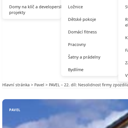
Domy na klíč a developerské
Ložnice
S
projekty
Dětské pokoje
R
e
Domácí fitness
K
Pracovny
F
Šatny a prádelny
Z
Bydlíme
V
Hlavní stránka
>
Pavel
> PAVEL – 22. díl: Nesolidnost firmy zpozdi
Zpět na Pavel
PAVEL