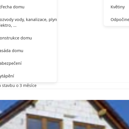
třecha domu
Květiny
ozvody vody, kanalizace, plynu,
Odpočine
lektro, …
onstrukce domu
asáda domu
abezpečení
ytápění
la stavbu o 3 měsíce