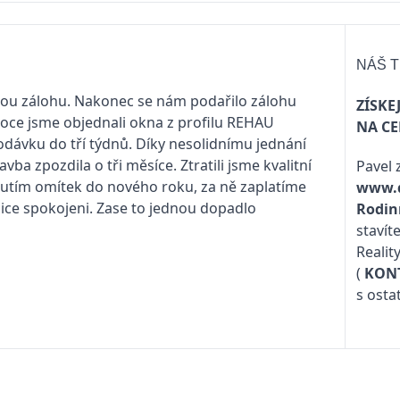
NÁŠ T
enou zálohu. Nakonec se nám podařilo zálohu
ZÍSKE
noce jsme objednali okna z profilu REHAU
NA CE
odávku do tří týdnů. Díky nesolidnímu jednání
ba zpozdila o tři měsíce. Ztratili jsme kvalitní
Pavel 
unutím omítek do nového roku, za ně zaplatíme
www.
ice spokojeni. Zase to jednou dopadlo
Rodi
stavít
Realit
(
KON
s osta