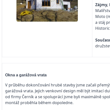
Zájmy, 
Malířstv
Moto (m
a stáj 
Histori
Současn
družste
Okna a garážová vrata
V průběhu dokončování hrubé stavby jsme začali přemýšl
garážová vrata. Jejich venkovní design měl být imitací du
od firmy Černík a se spoluprácí jsme byli maximálně spo
montáž proběhla během dopoledne.