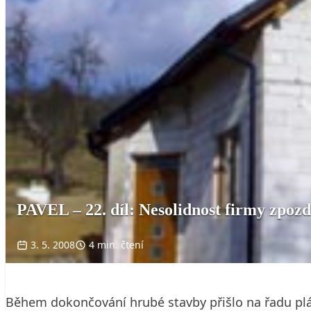
PAVEL – 22. díl: Nesolidnost firmy zpozd
3. 5. 2008
4 min. čtení
Během dokončování hrubé stavby přišlo na řadu plá