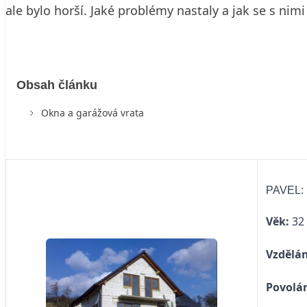
ale bylo horší. Jaké problémy nastaly a jak se s nim
Obsah článku
Okna a garážová vrata
PAVEL:
Věk:
32 
Vzdělán
Povolá