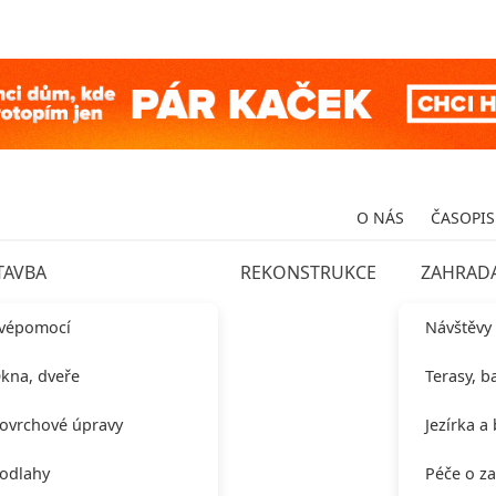
O NÁS
ČASOPIS
TAVBA
REKONSTRUKCE
ZAHRAD
vépomocí
Návštěvy
kna, dveře
Terasy, b
ovrchové úpravy
Jezírka a
odlahy
Péče o z