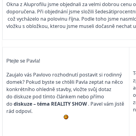
Okna z Aluprofilu jsme objednali za velmi dobrou cen
doporučena. Při objednání jsme složili šedesátiprocent
což vycházelo na polovinu října. Podle toho jsme nasml
vložku s obložkou, kterou jsme museli dočasně nechat u
Ptejte se Pavla!
T
Zaujalo vás Pavlovo rozhodnutí postavit si rodinný
z
domek? Pokud byste se chtěli Pavla zeptat na něco
a
konkrétního ohledně stavby, vložte svůj dotaz
o
do diskuze pod tímto článkem nebo přímo
z
do
diskuze – téma
REALITY SHOW
. Pavel vám jistě
n
rád odpoví.