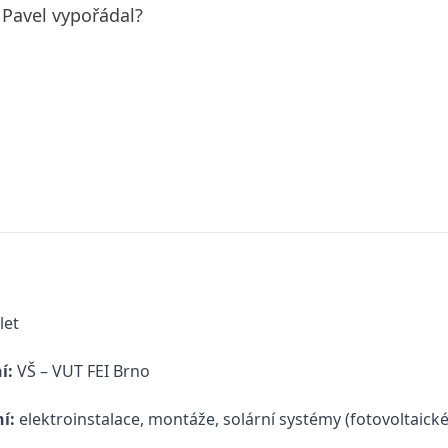
i Pavel vypořádal?
let
í:
VŠ – VUT FEI Brno
ní:
elektroinstalace, montáže, solární systémy (fotovoltaické