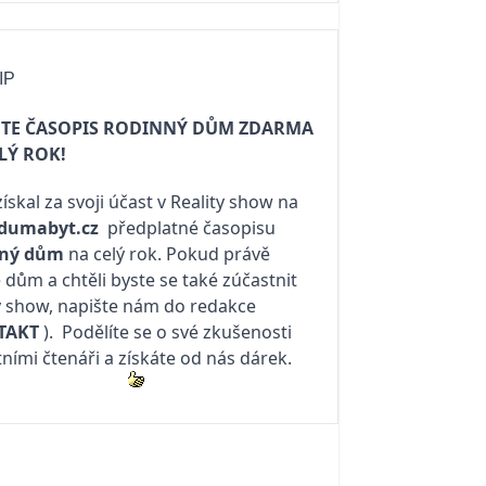
IP
JTE ČASOPIS RODINNÝ DŮM ZDARMA
LÝ ROK!
získal za svoji účast v Reality show na
dumabyt.cz
předplatné časopisu
nný dům
na celý rok. Pokud právě
e dům a chtěli byste se také zúčastnit
y show, napište nám do redakce
TAKT
). Podělíte se o své zkušenosti
tními čtenáři a získáte od nás dárek.