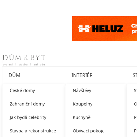
Skip to content
DŮM
INTERIÉR
S
České domy
Návštěvy
S
Zahraniční domy
Koupelny
O
Jak bydlí celebrity
Kuchyně
P
Stavba a rekonstrukce
Obývací pokoje
P