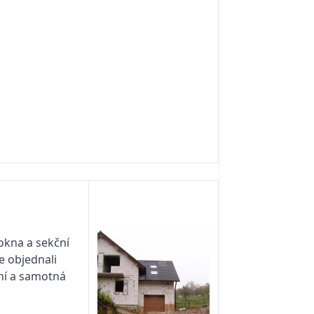
okna a sekční
e objednali
ání a samotná