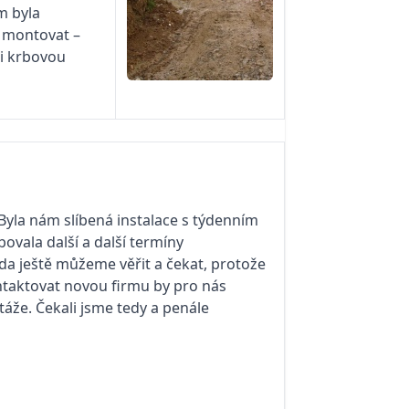
m byla
u montovat –
li krbovou
yla nám slíbená instalace s týdenním
ovala další a další termíny
zda ještě můžeme věřit a čekat, protože
ntaktovat novou firmu by pro nás
áže. Čekali jsme tedy a penále