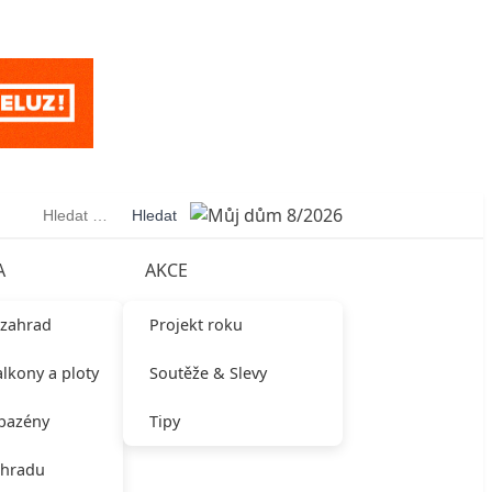
Vyhledávání
A
AKCE
 zahrad
Projekt roku
alkony a ploty
Soutěže & Slevy
 bazény
Tipy
ahradu