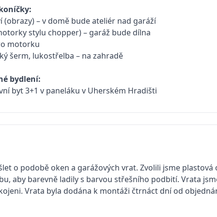
koníčky:
í (obrazy) – v domě bude ateliér nad garáží
otorky stylu chopper) – garáž bude dílna
pro motorku
cký šerm, lukostřelba – na zahradě
é bydlení:
vní byt 3+1 v paneláku v Uherském Hradišti
et o podobě oken a garážových vrat. Zvolili jsme plastová 
bu, aby barevně ladily s barvou střešního podbití. Vrata jsm
kojeni. Vrata byla dodána k montáži čtrnáct dní od objedn