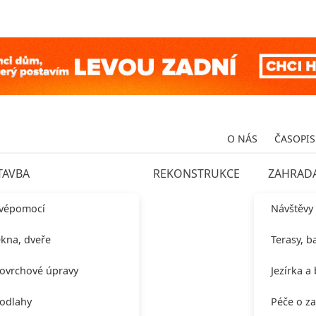
O NÁS
ČASOPIS
TAVBA
REKONSTRUKCE
ZAHRAD
vépomocí
Návštěvy
kna, dveře
Terasy, b
ovrchové úpravy
Jezírka a
odlahy
Péče o z