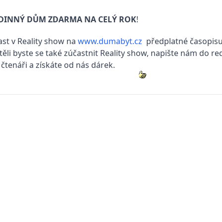
ODINNÝ DŮM ZDARMA NA CELÝ ROK
!
čast v Reality show na
www.dumabyt.cz
předplatné časopis
těli byste se také zúčastnit Reality show, napište nám do r
 čtenáři a získáte od nás dárek.