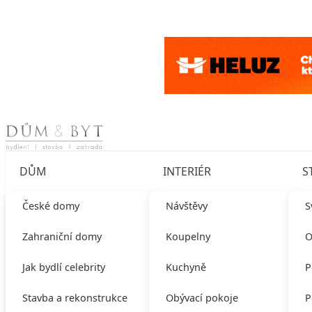
Skip to content
DŮM
INTERIÉR
S
České domy
Návštěvy
S
Zahraniční domy
Koupelny
O
Jak bydlí celebrity
Kuchyně
P
Stavba a rekonstrukce
Obývací pokoje
P