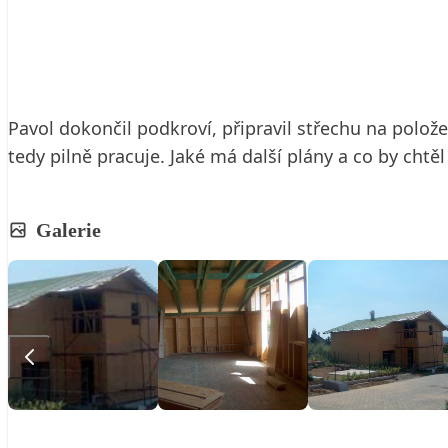
17. 11. 2009
2 min. čtení
Pavol dokončil podkroví, připravil střechu na polož
tedy pilně pracuje. Jaké má další plány a co by cht
Galerie