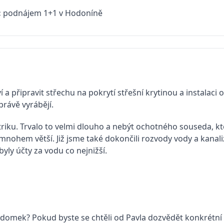
:
podnájem 1+1 v Hodoníně
a připravit střechu na pokrytí střešní krytinou a instalaci 
právě vyrábějí.
riku. Trvalo to velmi dlouho a nebýt ochotného souseda, kt
mnohem větší. Již jsme také dokončili rozvody vody a kanali
byly účty za vodu co nejnižší.
ný domek? Pokud byste se chtěli od Pavla dozvědět konkrétní