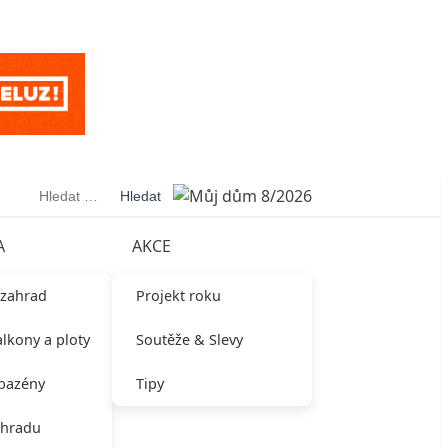
Vyhledávání
A
AKCE
 zahrad
Projekt roku
alkony a ploty
Soutěže & Slevy
 bazény
Tipy
ahradu