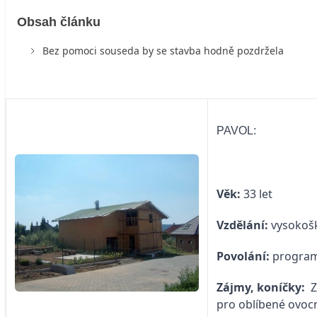
Obsah článku
Bez pomoci souseda by se stavba hodně pozdržela
PAVOL:
Věk:
33 let
Vzdělání:
vysokoš
Povolání:
progra
Zájmy, koníčky:
Z
pro oblíbené ovocné