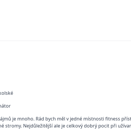
kolské
mátor
ájmů je mnoho. Rád bych měl v jedné místnosti fitness přís
 stromy. Nejdůležitější ale je celkový dobrý pocit při užíva