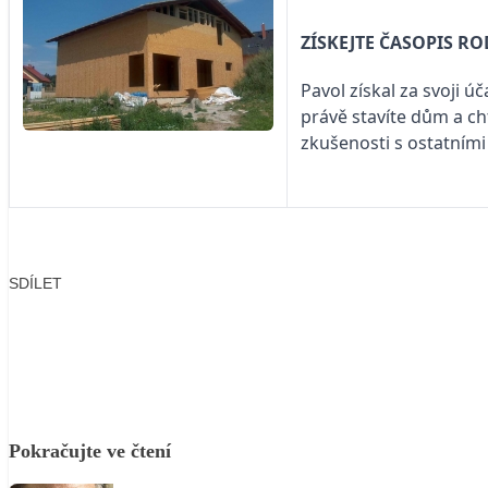
ZÍSKEJTE ČASOPIS R
Pavol získal za svoji ú
právě stavíte dům a ch
zkušenosti s ostatními
SDÍLET
Facebook
X
LinkedIn
Email
Pokračujte ve čtení