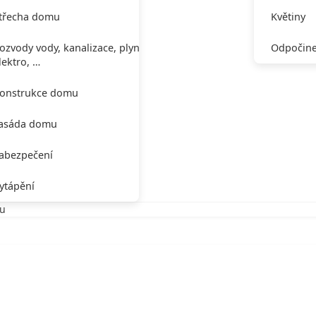
třecha domu
Květiny
ozvody vody, kanalizace, plynu,
Odpočine
lektro, …
onstrukce domu
asáda domu
abezpečení
ytápění
nu
tinu