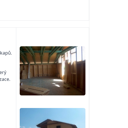
okapů.
erý
zace.