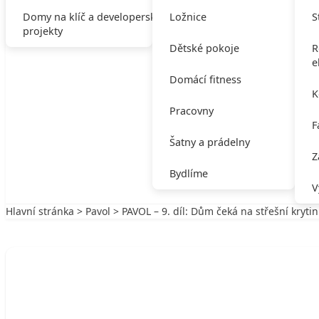
Domy na klíč a developerské
Ložnice
S
projekty
Dětské pokoje
R
e
Domácí fitness
K
Pracovny
F
Šatny a prádelny
Z
Bydlíme
V
Hlavní stránka
>
Pavol
> PAVOL – 9. díl: Dům čeká na střešní kryti
Zpět na Pavol
PAVOL
PAVOL – 9. díl: Dům čeká na střešní kry