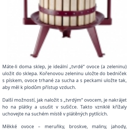
Máte-li doma sklep, je ideální „tvrdé“ ovoce (a zeleninu)
uložit do sklepa. Kořenovou zeleninu uložte do bedniček
s pískem, ovoce trhané za sucha a s peckami uložte tak,
aby měl k plodům přístup vzduch.
Další možností, jak naložit s „tvrdým“ ovocem, je nakrájet
ho na plátky a usušit v sušičce. Takto vzniklé křížaly
uchovejte na suchém místě v plátěných pytlících.
Měkké ovoce – meruňky, broskve, maliny, jahody,