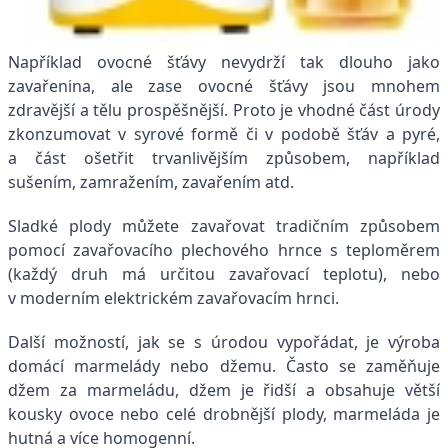
Například ovocné šťávy nevydrží tak dlouho jako
zavařenina, ale zase ovocné šťávy jsou mnohem
zdravější a tělu prospěšnější. Proto je vhodné část úrody
zkonzumovat v syrové formě či v podobě šťáv a pyré,
a část ošetřit trvanlivějším způsobem, například
sušením, zamražením, zavařením atd.
Sladké plody můžete zavařovat tradičním způsobem
pomocí zavařovacího plechového hrnce s teploměrem
(každý druh má určitou zavařovací teplotu), nebo
v moderním elektrickém zavařovacím hrnci.
Další možností, jak se s úrodou vypořádat, je výroba
domácí marmelády nebo džemu. Často se zaměňuje
džem za marmeládu, džem je řidší a obsahuje větší
kousky ovoce nebo celé drobnější plody, marmeláda je
hutná a více homogenní.