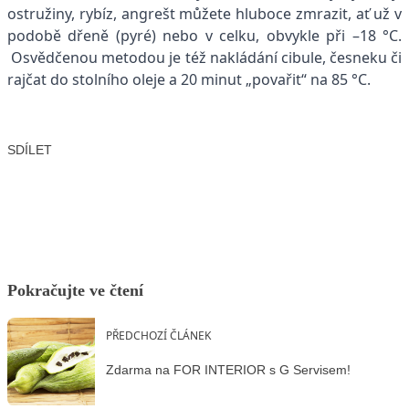
ostružiny, rybíz, angrešt můžete hluboce zmrazit, ať už v
podobě dřeně (pyré) nebo v celku, obvykle při –18 °C.
Osvědčenou metodou je též nakládání cibule, česneku či
rajčat do stolního oleje a 20 minut „povařit“ na 85 °C.
SDÍLET
Facebook
X
LinkedIn
Email
Pokračujte ve čtení
PŘEDCHOZÍ ČLÁNEK
Zdarma na FOR INTERIOR s G Servisem!