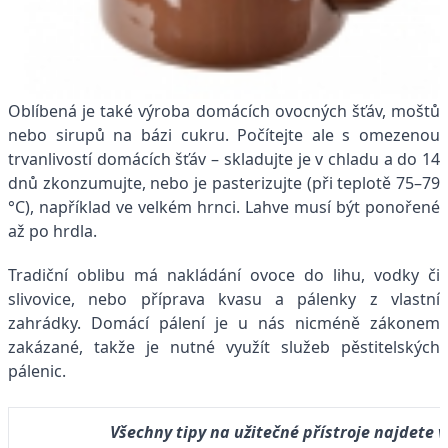
Oblíbená je také výroba domácích ovocných šťáv, moštů
nebo sirupů na bázi cukru. Počítejte ale s omezenou
trvanlivostí domácích šťáv – skladujte je v chladu a do 14
dnů zkonzumujte, nebo je pasterizujte (při teplotě 75–79
°C), například ve velkém hrnci. Lahve musí být ponořené
až po hrdla.
Tradiční oblibu má nakládání ovoce do lihu, vodky či
slivovice, nebo příprava kvasu a pálenky z vlastní
zahrádky. Domácí pálení je u nás nicméně zákonem
zakázané, takže je nutné využít služeb pěstitelských
pálenic.
Všechny tipy na užitečné přístroje najdete v 