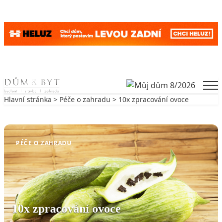
Skip to content
Men
Hlavní stránka
>
Péče o zahradu
> 10x zpracování ovoce
Zpět na Péče o zahradu
PÉČE O ZAHRADU
10x zpracování ovoce