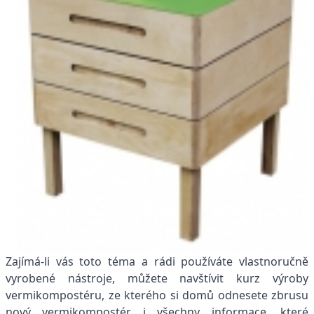
Zajímá-li vás toto téma a rádi používáte vlastnoručně
vyrobené nástroje, můžete navštívit kurz výroby
vermikompostéru, ze kterého si domů odnesete zbrusu
nový vermikompostér i všechny informace, které