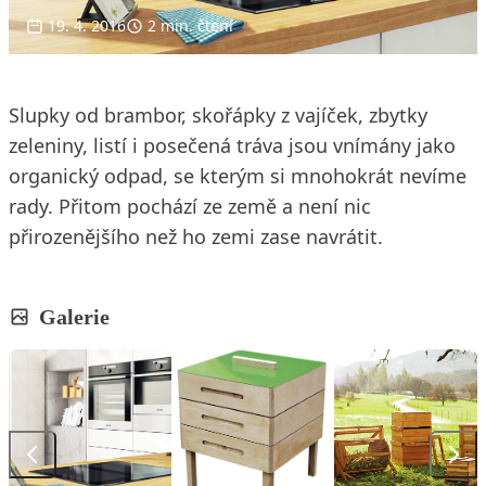
19. 4. 2016
2 min. čtení
Slupky od brambor, skořápky z vajíček, zbytky
zeleniny, listí i posečená tráva jsou vnímány jako
organický odpad, se kterým si mnohokrát nevíme
rady. Přitom pochází ze země a není nic
přirozenějšího než ho zemi zase navrátit.
Galerie