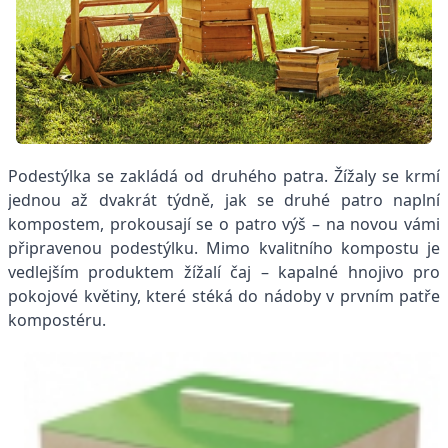
Podestýlka se zakládá od druhého patra. Žížaly se krmí
jednou až dvakrát týdně, jak se druhé patro naplní
kompostem, prokousají se o patro výš – na novou vámi
připravenou podestýlku. Mimo kvalitního kompostu je
vedlejším produktem žížalí čaj – kapalné hnojivo pro
pokojové květiny, které stéká do nádoby v prvním patře
kompostéru.