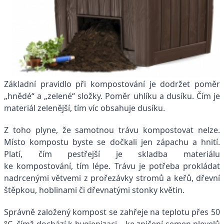
Základní pravidlo při kompostování je dodržet poměr
„hnědé“ a „zelené“ složky. Poměr uhlíku a dusíku. Čím je
materiál zelenější, tím víc obsahuje dusíku.
Z toho plyne, že samotnou trávu kompostovat nelze.
Místo kompostu byste se dočkali jen zápachu a hnití.
Platí, čím pestřejší je skladba materiálu
ke kompostování, tím lépe. Trávu je potřeba prokládat
nadrcenými větvemi z prořezávky stromů a keřů, dřevní
štěpkou, hoblinami či dřevnatými stonky květin.
Správně založený kompost se zahřeje na teplotu přes 50
°C, čímž dochází k hygienizaci – ke zničení semen plevelů