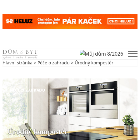
Skip to content
Men
Hlavní stránka
>
Péče o zahradu
> Úrodný kompostér
Zpět na Péče o zahradu
PÉČE O ZAHRADU
Úrodný kompostér