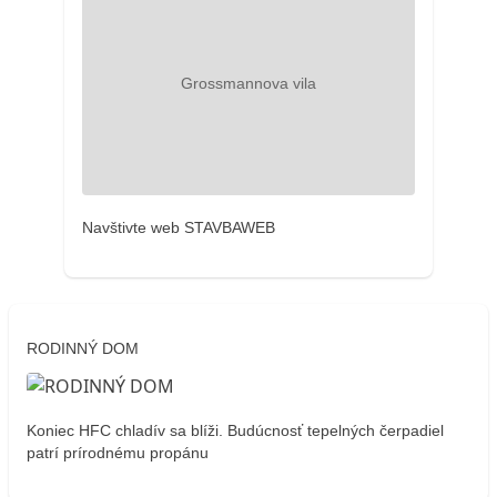
Navštivte web STAVBAWEB
RODINNÝ DOM
Koniec HFC chladív sa blíži. Budúcnosť tepelných čerpadiel
patrí prírodnému propánu