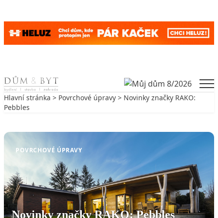
Skip to content
Men
Hlavní stránka
>
Povrchové úpravy
> Novinky značky RAKO:
Pebbles
Zpět na Povrchové úpravy
POVRCHOVÉ ÚPRAVY
Novinky značky RAKO: Pebbles