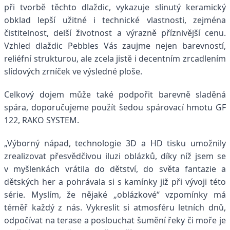
při tvorbě těchto dlaždic, vykazuje slinutý keramický
obklad lepší užitné i technické vlastnosti, zejména
čistitelnost, delší životnost a výrazně příznivější cenu.
Vzhled dlaždic Pebbles Vás zaujme nejen barevností,
reliéfní strukturou, ale zcela jistě i decentním zrcadlením
slídových zrníček ve výsledné ploše.
Celkový dojem může také podpořit barevně sladěná
spára, doporučujeme použít šedou spárovací hmotu GF
122, RAKO SYSTEM.
„Výborný nápad, technologie 3D a HD tisku umožnily
zrealizovat přesvědčivou iluzi oblázků, díky níž jsem se
v myšlenkách vrátila do dětství, do světa fantazie a
dětských her a pohrávala si s kamínky již při vývoji této
série. Myslím, že nějaké „oblázkové“ vzpomínky má
téměř každý z nás. Vykreslit si atmosféru letních dnů,
odpočívat na terase a poslouchat šumění řeky či moře je