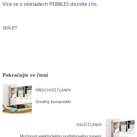
Více se o obkladech PEBBLES dozvíte
zde
.
SDÍLET
Facebook
X
LinkedIn
Email
Pokračujte ve čtení
PŘEDCHOZÍ ČLÁNEK
Úrodný kompostér
DALŠÍ ČLÁNEK
Možnosti elektrického podlahového topení