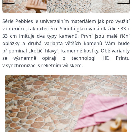
Série Pebbles je univerzálním materiálem jak pro využití
v interiéru, tak exteriéru. Slinutá glazovaná dlaždice 33 x
33 cm imituje dva typy kamenů. První jsou malé říční
oblázky a druhá varianta větších kamenů Vám bude
připomínat „kočičí hlavy“, kamenné kostky.
Obě varianty
se významně opírají o technologii HD Printu
v synchronizaci s reliéfním výliskem.