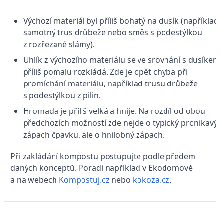
Výchozí materiál byl příliš bohatý na dusík (například
samotný trus drůbeže nebo směs s podestýlkou
z rozřezané slámy).
Uhlík z výchozího materiálu se ve srovnání s dusíkem
příliš pomalu rozkládá. Zde je opět chyba při
promíchání materiálu, například trusu drůbeže
s podestýlkou z pilin.
Hromada je příliš velká a hnije. Na rozdíl od obou
předchozích možností zde nejde o typický pronikavý
zápach čpavku, ale o hnilobný zápach.
Při zakládání kompostu postupujte podle předem
daných konceptů. Poradí například v Ekodomově
a na webech
Kompostuj.cz
nebo
kokoza.cz
.