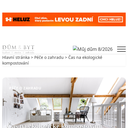
Skip to content
Men
Hlavní stránka
>
Péče o zahradu
> Čas na ekologické
kompostování
Zpět na Péče o zahradu
PÉČE O ZAHRADU
Čas na ekologické kompostování