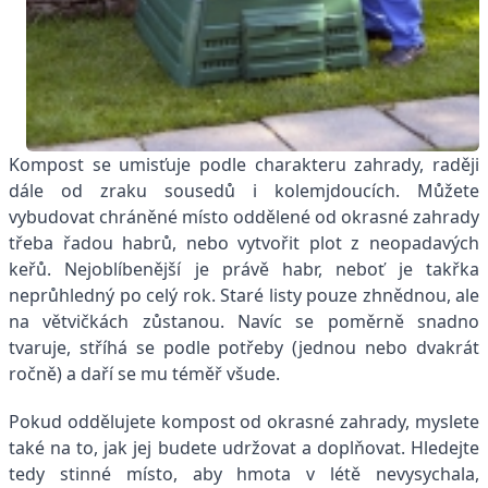
Kompost se umisťuje podle charakteru zahrady, raději
dále od zraku sousedů i kolemjdoucích. Můžete
vybudovat chráněné místo oddělené od okrasné zahrady
třeba řadou habrů, nebo vytvořit plot z neopadavých
keřů. Nejoblíbenější je právě habr, neboť je takřka
neprůhledný po celý rok. Staré listy pouze zhnědnou, ale
na větvičkách zůstanou. Navíc se poměrně snadno
tvaruje, stříhá se podle potřeby (jednou nebo dvakrát
ročně) a daří se mu téměř všude.
Pokud oddělujete kompost od okrasné zahrady, myslete
také na to, jak jej budete udržovat a doplňovat. Hledejte
tedy stinné místo, aby hmota v létě nevysychala,