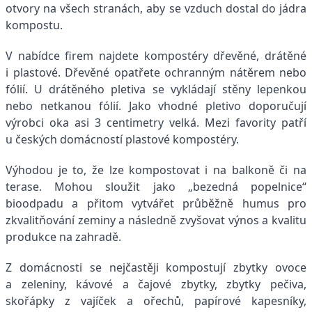
otvory na všech stranách, aby se vzduch dostal do jádra
kompostu.
V nabídce firem najdete kompostéry dřevěné, drátěné
i plastové. Dřevěné opatřete ochranným nátěrem nebo
fólií. U drátěného pletiva se vykládají stěny lepenkou
nebo netkanou fólií. Jako vhodné pletivo doporučují
výrobci oka asi 3 centimetry velká. Mezi favority patří
u českých domácností plastové kompostéry.
Výhodou je to, že lze kompostovat i na balkoně či na
terase. Mohou sloužit jako „bezedná popelnice“
bioodpadu a přitom vytvářet průběžně humus pro
zkvalitňování zeminy a následně zvyšovat výnos a kvalitu
produkce na zahradě.
Z domácnosti se nejčastěji kompostují zbytky ovoce
a zeleniny, kávové a čajové zbytky, zbytky pečiva,
skořápky z vajíček a ořechů, papírové kapesníky,