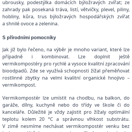
ubrousky, podestýlka domácích býložravých zvířat; ze
zahrady pak posekaná tráva, listí, větvičky, plevel, piliny,
hobliny, kůra, trus býložravých hospodářských zvířat
a shnilé ovoce a zelenina.
S přírodními pomocníky
Jak již bylo řečeno, na výběr je mnoho variant, které lze
případně i kombinovat. Lze doplnit ještě
vermikompostéry pro rychlé a vysoce kvalitní zpracování
bioodpadů. Zde se využívá schopnosti žížal přeměňovat
rostlinné zbytky na velmi kvalitní organické hnojivo –
vermikompost.
Vermikompostér lze umístit na chodbu, na balkon, do
garáže, dílny, kuchyně nebo do třídy ve škole či do
kanceláře. Důležité je vždy zajistit pro žížaly optimální
teplotu kolem 20 °C a správnou vlhkost substrátu.
V zimě nesmíme nechávat vermikompostér venku bez