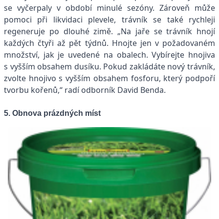
se vyčerpaly v období minulé sezóny. Zároveň může
pomoci při likvidaci plevele, trávník se také rychleji
regeneruje po dlouhé zimě. „Na jaře se trávník hnojí
každých čtyři až pět týdnů. Hnojte jen v požadovaném
množství, jak je uvedené na obalech. Vybírejte hnojiva
s vyšším obsahem dusíku. Pokud zakládáte nový trávník,
zvolte hnojivo s vyšším obsahem fosforu, který podpoří
tvorbu kořenů,“ radí odborník David Benda.
5. Obnova prázdných míst