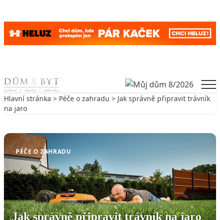
Skip to content
Men
Hlavní stránka
>
Péče o zahradu
> Jak správně připravit trávník
na jaro
Zpět na Péče o zahradu
PÉČE O ZAHRADU
Jak správně připravit trávník na jaro