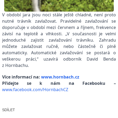
V období jara jsou noci stále ještě chladné, není proto
nutné trávník zavlažovat. Pravidelné zavlažování se
doporučuje v období mezi červnem a říjnem, frekvence
závisí na teplotě a vlhkosti. „V současnosti je velmi
jednoduché zajistit zavlažování trávníku. Zahradu
můžete zavlažovat ručně, nebo částečně či plně
automaticky. Automatické zavlažování se postará o
veškerou práci,“ uzavírá odborník David Benda
z Hornbachu.
Více informací na:
www.hornbach.cz
Přidejte se k nám na Facebooku –
www.facebook.com/HornbachCZ
SDÍLET
Facebook
X
LinkedIn
Email