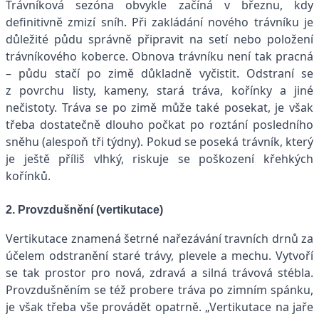
Trávníková sezóna obvykle začíná v březnu, kdy
definitivně zmizí sníh. Při zakládání nového trávníku je
důležité půdu správně připravit na setí nebo položení
trávníkového koberce. Obnova trávníku není tak pracná
– půdu stačí po zimě důkladně vyčistit. Odstraní se
z povrchu listy, kameny, stará tráva, kořínky a jiné
nečistoty. Tráva se po zimě může také posekat, je však
třeba dostatečně dlouho počkat po roztání posledního
sněhu (alespoň tři týdny). Pokud se poseká trávník, který
je ještě příliš vlhký, riskuje se poškození křehkých
kořínků.
2. Provzdušnění (vertikutace)
Vertikutace znamená šetrné nařezávání travních drnů za
účelem odstranění staré trávy, plevele a mechu. Vytvoří
se tak prostor pro nová, zdravá a silná trávová stébla.
Provzdušněním se též probere tráva po zimním spánku,
je však třeba vše provádět opatrně. „Vertikutace na jaře