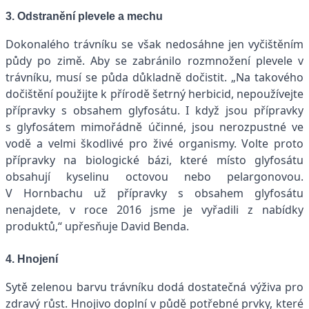
3. Odstranění plevele a mechu
Dokonalého trávníku se však nedosáhne jen vyčištěním
půdy po zimě. Aby se zabránilo rozmnožení plevele v
trávníku, musí se půda důkladně dočistit. „Na takového
dočištění použijte k přírodě šetrný herbicid, nepoužívejte
přípravky s obsahem glyfosátu. I když jsou přípravky
s glyfosátem mimořádně účinné, jsou nerozpustné ve
vodě a velmi škodlivé pro živé organismy. Volte proto
přípravky na biologické bázi, které místo glyfosátu
obsahují kyselinu octovou nebo pelargonovou.
V Hornbachu už přípravky s obsahem glyfosátu
nenajdete, v roce 2016 jsme je vyřadili z nabídky
produktů,“ upřesňuje David Benda.
4. Hnojení
Sytě zelenou barvu trávníku dodá dostatečná výživa pro
zdravý růst. Hnojivo doplní v půdě potřebné prvky, které