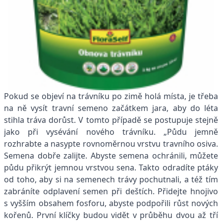
Pokud se objeví na trávníku po zimě holá místa, je třeba
na ně vysít travní semeno začátkem jara, aby do léta
stihla tráva dorůst. V tomto případě se postupuje stejně
jako při vysévání nového trávníku. „Půdu jemně
rozhrabte a nasypte rovnoměrnou vrstvu travního osiva.
Semena dobře zalijte. Abyste semena ochránili, můžete
půdu přikrýt jemnou vrstvou sena. Takto odradíte ptáky
od toho, aby si na semenech trávy pochutnali, a též tím
zabráníte odplavení semen při deštích. Přidejte hnojivo
s vyšším obsahem fosforu, abyste podpořili růst nových
kořenů. První klíčky budou vidět v průběhu dvou až tří