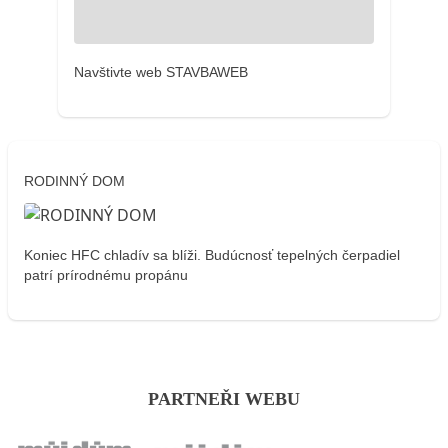
Navštivte web STAVBAWEB
RODINNÝ DOM
Koniec HFC chladív sa blíži. Budúcnosť tepelných čerpadiel
patrí prírodnému propánu
PARTNEŘI WEBU