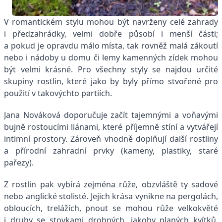
V romantickém stylu mohou být navrženy celé zahrady
i předzahrádky, velmi dobře působí i menší části;
a pokud je opravdu málo místa, tak rovněž malá zákoutí
nebo i nádoby u domu či lemy kamenných zídek mohou
být velmi krásné. Pro všechny styly se najdou určité
skupiny rostlin, které jako by byly přímo stvořené pro
použití v takovýchto partiích.
Jana Nováková doporučuje začít tajemnými a voňavými
bujně rostoucími liánami, které příjemně stíní a vytvářejí
intimní prostory. Zároveň vhodně doplňují další rostliny
a přírodní zahradní prvky (kameny, plastiky, staré
pařezy).
Z rostlin pak vybírá zejména růže, obzvláště ty sadové
nebo anglické stolisté. Jejich krása vynikne na pergolách,
obloucích, trelážích, pnout se mohou růže velkokvěté
i druhy se stovkami drobných, jakoby planých kvítků,