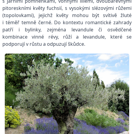
s jarními pomněnkami, vonnými liliemi, dvoubarevnými
pitoreskními květy fuchsií, s vysokými slézovými růžemi
(topolovkami), jejichž květy mohou být svítivě žluté
i téměř temně černé. Do kontextu romantické zahrady
patří i bylinky, zejména levandule či osvědčené
kombinace vinné révy, růží a levandule, které se
podporují v růstu a odpuzují škůdce.