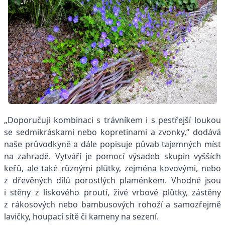
„Doporučuji kombinaci s trávníkem i s pestřejší loukou
se sedmikráskami nebo kopretinami a zvonky,“ dodává
naše průvodkyně a dále popisuje půvab tajemných míst
na zahradě. Vytváří je pomocí výsadeb skupin vyšších
keřů, ale také různými plůtky, zejména kovovými, nebo
z dřevěných dílů porostlých plaménkem. Vhodné jsou
i stěny z lískového proutí, živé vrbové plůtky, zástěny
z rákosových nebo bambusových rohoží a samozřejmě
lavičky, houpací sítě či kameny na sezení.