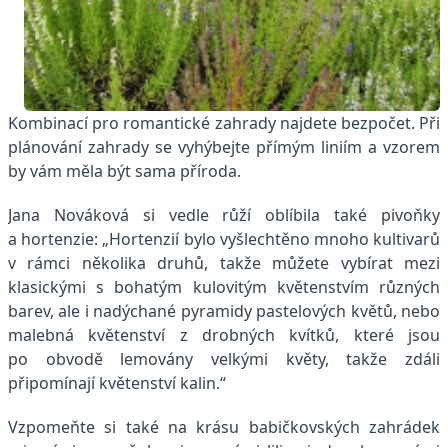
Kombinací pro romantické zahrady najdete bezpočet. Při
plánování zahrady se vyhýbejte přímým liniím a vzorem
by vám měla být sama příroda.
Jana Nováková si vedle růží oblíbila také pivoňky
a hortenzie: „Hortenzií bylo vyšlechtěno mnoho kultivarů
v rámci několika druhů, takže můžete vybírat mezi
klasickými s bohatým kulovitým květenstvím různých
barev, ale i nadýchané pyramidy pastelových květů, nebo
malebná květenství z drobných kvítků, které jsou
po obvodě lemovány velkými květy, takže zdáli
připomínají květenství kalin.“
Vzpomeňte si také na krásu babičkovských zahrádek