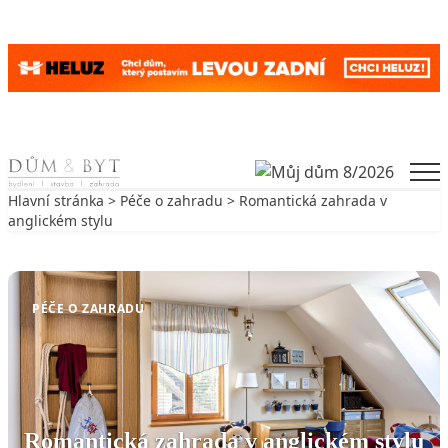
Skip to content
Men
Hlavní stránka
>
Péče o zahradu
> Romantická zahrada v
anglickém stylu
Zpět na Péče o zahradu
PÉČE O ZAHRADU
Romantická zahrada v anglickém stylu