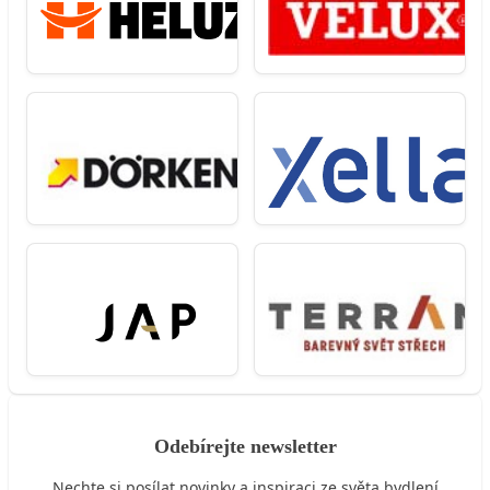
Odebírejte newsletter
Nechte si posílat novinky a inspiraci ze světa bydlení