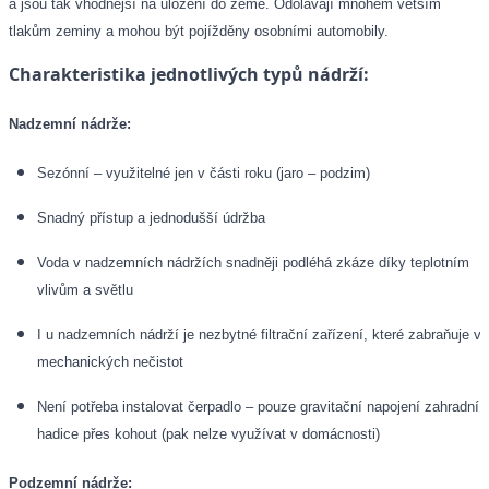
a jsou tak vhodnější na uložení do země. Odolávají mnohem větším
tlakům zeminy a mohou být pojížděny osobními automobily.
Charakteristika jednotlivých typů nádrží:
Nadzemní nádrže:
Sezónní – využitelné jen v části roku (jaro – podzim)
Snadný přístup a jednodušší údržba
Voda v nadzemních nádržích snadněji podléhá zkáze díky teplotním
vlivům a světlu
I u nadzemních nádrží je nezbytné filtrační zařízení, které zabraňuje vn
mechanických nečistot
Není potřeba instalovat čerpadlo – pouze gravitační napojení zahradní
hadice přes kohout (pak nelze využívat v domácnosti)
Podzemní nádrže: