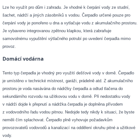
Lze ho využít pro dům i zahradu. Je vhodné k čerpání vody ze studní,
šachet, nádrží a jiných zásobníků s vodou. Čerpadlo určené pouze pro
čerpání vody je ponořeno u dna a vytlačuje vodu z akumulačního prostoru.
Je vybaveno integrovanou zpětnou klapkou, která zabraňuje
samovolnému vypuštění výtlačného potrubí po uvedení čerpadla mimo
provoz.
Domácí vodárna
Tento typ čerpadla je vhodný pro využití dešťové vody v domě. Čerpadlo
je umístěno v technické místnost, garáži, prádelně atd. Z akumulačního
prostoru je voda nasávána do nádržky čerpadla a odtud tlačena do
sekundárního rozvodu na užitkovou vodu v domě. Při nedostatku vody
v nádrži dojde k přepnutí a nádržka čerpadla je doplněna přívodem
z vodovodního řadu vodou pitnou. Nedojde tedy nikdy k situaci, že byste
neměli čím splachovat. Čerpadlo plně vyhovuje požadavkům
provozovatelů vodovodů a kanalizací na oddělení okruhu pitné a užitkové
vody.