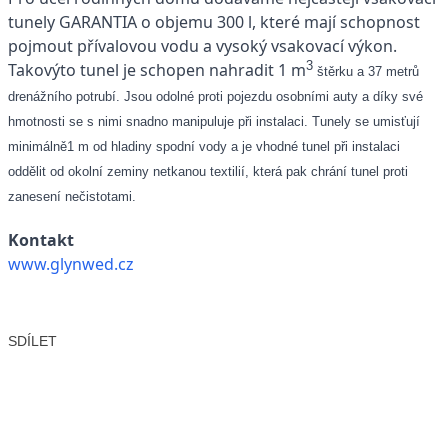
tunely GARANTIA o objemu 300 l, které mají schopnost
pojmout přívalovou vodu a vysoký vsakovací výkon.
3
Takovýto tunel je schopen nahradit 1 m
štěrku a 37 metrů
drenážního potrubí. Jsou odolné proti pojezdu osobními auty a díky své
hmotnosti se s nimi snadno manipuluje při instalaci. Tunely se umisťují
minimálně1 m od hladiny spodní vody a je vhodné tunel při instalaci
oddělit od okolní zeminy netkanou textilií, která pak chrání tunel proti
zanesení nečistotami.
Kontakt
www.glynwed.cz
SDÍLET
Facebook
X
LinkedIn
Email