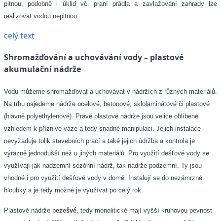
pitnou, podobně i úklid vč. praní prádla a zavlažování zahrady lze
realizovat vodou nepitnou.
celý text
Shromažďování a uchovávání vody – plastové
akumulační nádrže
Vodu můžeme shromažďovat a uchovávat v nádržích z různých materiálů.
Na trhu najedeme nádrže ocelové, betonové, sklolaminátové či plastové
(hlavně polyethylenové). Právě plastové nádrže jsou velice oblíbené
vzhledem k příznivé váze a tedy snadné manipulaci. Jejich instalace
nevyžaduje tolik stavebních prací a také jejich údržba a kontrola je
výrazně jednodušší než u jiných materiálů. Pro využití dešťové vody se
využívají jak nadzemní sezónní nádrž, tak nádrže podzemní. Ty jsou
vhodné i pro využití dešťové vody v domě. Instalují se do nezámrzné
hloubky a je tedy možné je využívat po celý rok.
Plastové nádrže b
ezešvé
, tedy monolitické mají vyšší kruhovou pevnost