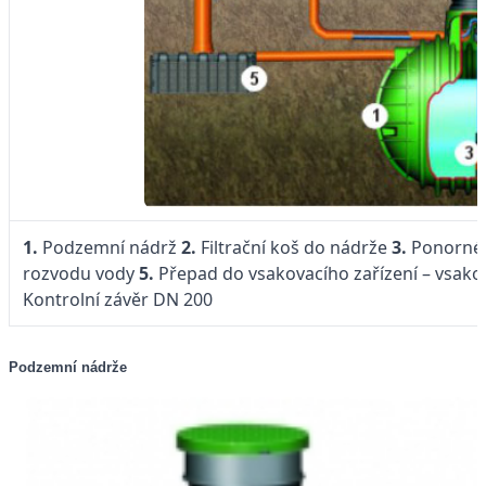
1.
Podzemní nádrž
2.
Filtrační koš do nádrže
3.
Ponorné
rozvodu vody
5.
Přepad do vsakovacího zařízení – vsak
Kontrolní závěr DN 200
Podzemní nádrže