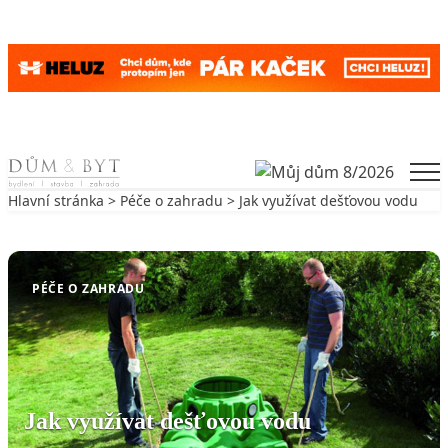
Skip to content
Men
Hlavní stránka
>
Péče o zahradu
> Jak využívat dešťovou vodu
Zpět na Péče o zahradu
PÉČE O ZAHRADU
Jak využívat dešťovou vodu