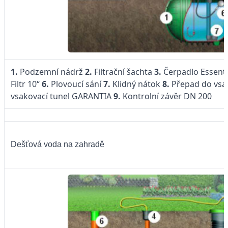
1.
Podzemní nádrž
2.
Filtrační šachta
3.
Čerpadlo Essent
Filtr 10“
6.
Plovoucí sání
7.
Klidný nátok
8.
Přepad do vsak
vsakovací tunel GARANTIA
9.
Kontrolní závěr DN 200
Dešťová voda na zahradě