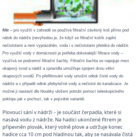
filtr
– pro využití v zahradě se používá filtrační závěsný koš přímo pod
nátok do nádrže (nevýhodou je, že když se filtrační košík zaplní
nečistotami a není vyprázdněn, voda i s nečistotami přetéká do nádrže.
Pro využití vody v domácnosti je potřeba dokonalejší filtrace vody –
využívá se podzemní filtrační šachty. Filtrační šachta se napojuje mezi
okapový svod a nádrž a zpravidla umožňuje spojení dvou větví
okapových svodů. Po přefiltrování vody umožní odtok čisté vody do
nádrže a v případě odtok přebytečné vody a nečistot do kanalizace. Je
možné ji nastavit dle hloubky uložení potrubí pomocí teleskopického
poklopu jak v pochozí, tak v pojízdné variantě.
Plovoucí sání v nádrži – je součást čerpadla, které si
nasává vodu z nádrže. Na hadici ukončené fltrem je
připevněn plovák, který volně plove a udržuje konec
hadice cca 10 cm pod hladinou tak, aby se nasávala čistá