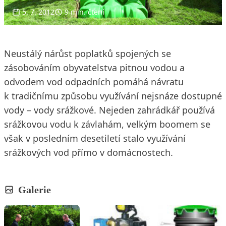
5. 7. 2012
9 min. čtení
Neustálý nárůst poplatků spojených se
zásobováním obyvatelstva pitnou vodou a
odvodem vod odpadních pomáhá návratu
k tradičnímu způsobu využívání nejsnáze dostupné
vody – vody srážkové. Nejeden zahrádkář používá
srážkovou vodu k závlahám, velkým boomem se
však v posledním desetiletí stalo využívání
srážkových vod přímo v domácnostech.
Galerie