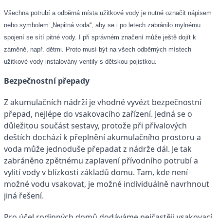
Všechna potrubí a odběrná místa užitkové vody je nutné označit nápisem
nebo symbolem „Nepitná voda“, aby se i po letech zabránilo mylnému
spojení se sítí pitné vody. I při správném značení může ještě dojít k
záměně, např. dětmi. Proto musí být na všech odběrných místech
užitkové vody instalovány ventily s dětskou pojistkou.
Bezpečnostní přepady
Z akumulačních nádrží je vhodné vyvézt bezpečnostní
přepad, nejlépe do vsakovacího zařízení. Jedná se o
důležitou součást sestavy, protože při přívalových
deštích dochází k přeplnění akumulačního prostoru a
voda může jednoduše přepadat z nádrže dál. Je tak
zabráněno zpětnému zaplavení přívodního potrubí a
vylití vody v blízkosti základů domu. Tam, kde není
možné vodu vsakovat, je možné individuálně navrhnout
jiná řešení.
Pro účel rodinných domů dodáváme nejčastěji vsakovací