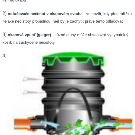
listí do okapu
2)
odlučovače nečistot v okapovém svodu
– ve chvíli, kdy přes mřížku
nějaké nečistoty propadnou, měl by je zachytit právě tento odlučovač
3)
okapová vpusť (geiger)
– různé druhy může obsahovat vysypatelný
košík na zachycené nečistoty
4)