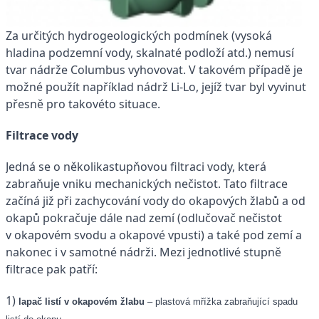
Za určitých hydrogeologických podmínek (vysoká
hladina podzemní vody, skalnaté podloží atd.) nemusí
tvar nádrže Columbus vyhovovat. V takovém případě je
možné použít například nádrž Li-Lo, jejíž tvar byl vyvinut
přesně pro takovéto situace.
Filtrace vody
Jedná se o několikastupňovou filtraci vody, která
zabraňuje vniku mechanických nečistot. Tato filtrace
začíná již při zachycování vody do okapových žlabů a od
okapů pokračuje dále nad zemí (odlučovač nečistot
v okapovém svodu a okapové vpusti) a také pod zemí a
nakonec i v samotné nádrži. Mezi jednotlivé stupně
filtrace pak patří:
1)
lapač listí v okapovém žlabu
– plastová mřížka zabraňující spadu