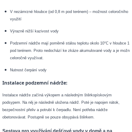
V nezámrzné hloubce (od 0,8 m pod terénem) – možnost celoročního
využití
Výrazně nižší kazivost vody
Podzemní nádrže mají poměrně stálou teplotu okolo 10°C v hloubce 1
pod terénem. Proto nedochází ke zkáze akumulované vody a je možné 
celoročně využívat.
Nutnost čerpání vody
Instalace podzemní nádrže:
Instalace nádrže začíná výkopem a následným štěrkopískovým
podsypem. Na něj je následně uložena nádrž. Poté je napojen nátok,
bezpečnostní přeliv a potrubí k čerpadlu. Není potřeba nádrže
obetonovávat. Postupně se pouze obsypává štěrkem.
Sestava pro využívání dešťové vody v domě a na