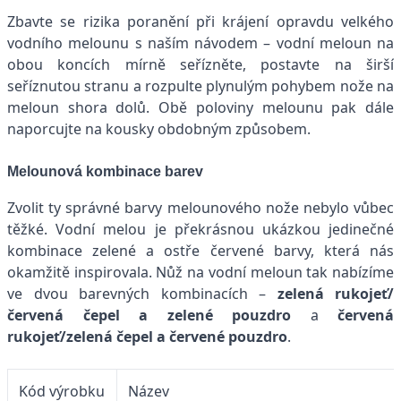
Zbavte se rizika poranění při krájení opravdu velkého
vodního melounu s naším návodem – vodní meloun na
obou koncích mírně seřízněte, postavte na širší
seříznutou stranu a rozpulte plynulým pohybem nože na
meloun shora dolů. Obě poloviny melounu pak dále
naporcujte na kousky obdobným způsobem.
Melounová kombinace barev
Zvolit ty správné barvy melounového nože nebylo vůbec
těžké. Vodní melou je překrásnou ukázkou jedinečné
kombinace zelené a ostře červené barvy, která nás
okamžitě inspirovala. Nůž na vodní meloun tak nabízíme
ve dvou barevných kombinacích –
zelená rukojeť/
červená čepel a zelené pouzdro
a
červená
rukojeť/zelená čepel a červené pouzdro
.
Kód výrobku
Název