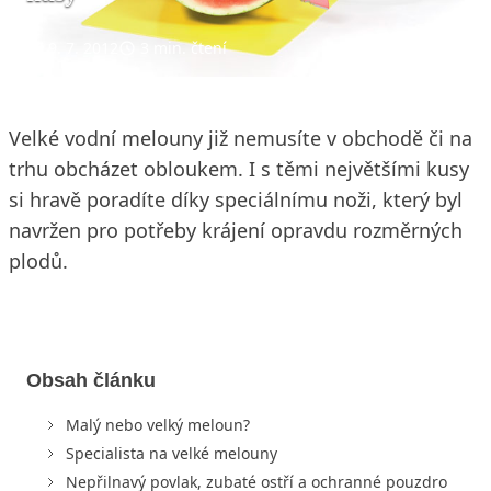
9. 7. 2012
3 min. čtení
Velké vodní melouny již nemusíte v obchodě či na
trhu obcházet obloukem. I s těmi největšími kusy
si hravě poradíte díky speciálnímu noži, který byl
navržen pro potřeby krájení opravdu rozměrných
plodů.
Obsah článku
Malý nebo velký meloun?
Specialista na velké melouny
Nepřilnavý povlak, zubaté ostří a ochranné pouzdro