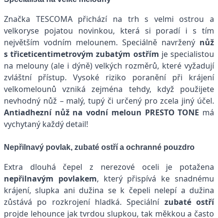
Značka TESCOMA přichází na trh s velmi ostrou a
velkoryse pojatou novinkou, která si poradí i s tím
největším vodním melounem. Speciálně navržený
nůž
s třiceticentimetrovým zubatým ostřím
je specialistou
na melouny (ale i dýně) velkých rozměrů, které vyžadují
zvláštní přístup. Vysoké riziko poranění při krájení
velkomelounů vzniká zejména tehdy, když použijete
nevhodný nůž – malý, tupý či určený pro zcela jiný účel.
Antiadhezní nůž na vodní meloun PRESTO TONE
má
vychytaný každý detail!
Nepřilnavý povlak, zubaté ostří a ochranné pouzdro
Extra dlouhá čepel z nerezové oceli je potažena
nepřilnavým povlakem
, který přispívá ke snadnému
krájení, slupka ani dužina se k čepeli nelepí a dužina
zůstává po rozkrojení hladká. Speciální
zubaté ostří
projde lehounce jak tvrdou slupkou, tak měkkou a často