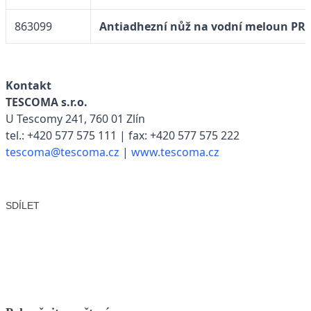
863099
Antiadhezní nůž na vodní meloun PR
Kontakt
TESCOMA s.r.o.
U Tescomy 241, 760 01 Zlín
tel.: +420 577 575 111 | fax: +420 577 575 222
tescoma@tescoma.cz
|
www.tescoma.cz
SDÍLET
Facebook
X
LinkedIn
Email