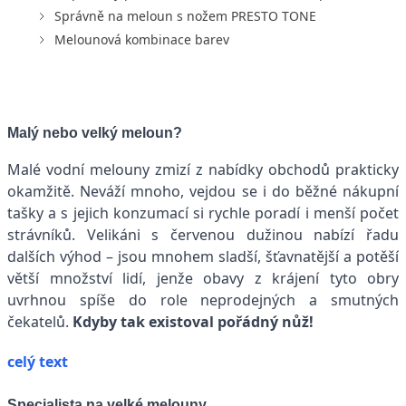
Správně na meloun s nožem PRESTO TONE
Melounová kombinace barev
Malý nebo velký meloun?
Malé vodní melouny zmizí z nabídky obchodů prakticky
okamžitě. Neváží mnoho, vejdou se i do běžné nákupní
tašky a s jejich konzumací si rychle poradí i menší počet
strávníků. Velikáni s červenou dužinou nabízí řadu
dalších výhod – jsou mnohem sladší, šťavnatější a potěší
větší množství lidí, jenže obavy z krájení tyto obry
uvrhnou spíše do role neprodejných a smutných
čekatelů.
Kdyby tak existoval pořádný nůž!
celý text
Specialista na velké melouny