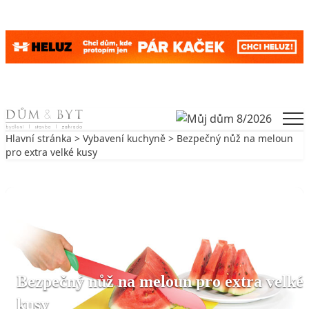
Skip to content
Men
Hlavní stránka
>
Vybavení kuchyně
> Bezpečný nůž na meloun
pro extra velké kusy
Zpět na Vybavení kuchyně
VYBAVENÍ KUCHYNĚ
Bezpečný nůž na meloun pro extra velké
kusy