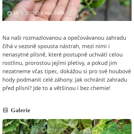
26. 7. 2022
6 min. čtení
Na naši rozmazlovanou a opečovávanou zahradu
číhá v sezoně spousta nástrah, mezi nimi i
nenasytné plísně, které postupně uchvátí celou
rostlinu, prorostou jejími pletivy, a pokud jim
nezatneme včas tipec, dokážou si pro své houbové
hody podmanit celé záhony. Jak ochránit zahradu
před plísní? Jde to a většinou i bez chemie!
Galerie