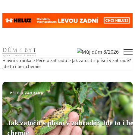
Skip to content
Men
Hlavní stránka
>
Péče o zahradu
> Jak zatočit s plísní v zahradě?
Jde to i bez chemie
Zpět na Péče o zahradu
PÉČE O ZAHRADU
Jak zatočit s plísní v zahradě? Jde to i be
chemie