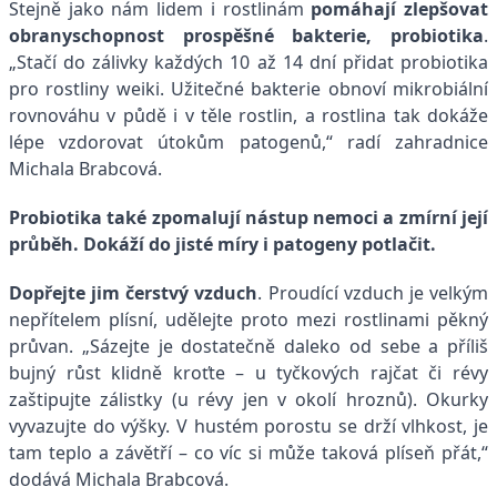
Stejně jako nám lidem i rostlinám
pomáhají zlepšovat
obranyschopnost prospěšné bakterie, probiotika
.
„Stačí do zálivky každých 10 až 14 dní přidat probiotika
pro rostliny weiki. Užitečné bakterie obnoví mikrobiální
rovnováhu v půdě i v těle rostlin, a rostlina tak dokáže
lépe vzdorovat útokům patogenů,“ radí zahradnice
Michala Brabcová.
Probiotika také zpomalují nástup nemoci a zmírní její
průběh. Dokáží do jisté míry i patogeny potlačit.
Dopřejte jim čerstvý vzduch
. Proudící vzduch je velkým
nepřítelem plísní, udělejte proto mezi rostlinami pěkný
průvan. „Sázejte je dostatečně daleko od sebe a příliš
bujný růst klidně kroťte – u tyčkových rajčat či révy
zaštipujte zálistky (u révy jen v okolí hroznů). Okurky
vyvazujte do výšky. V hustém porostu se drží vlhkost, je
tam teplo a závětří – co víc si může taková plíseň přát,“
dodává Michala Brabcová.