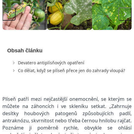
Obsah článku
Devatero antiplísňových opatření
Co dělat, když se plíseň přece jen do zahrady vloupá?
Plíseň patří mezi nejčastější onemocnění, se kterým se
můžete na záhoncích i ve skleníku setkat. „Zahrnuje
desítky houbových patogenů způsobujících padlí,
antraknózu, skvrnitost nebo třeba černou hnilobu rajčat.
Poznáme ji poměrně rychle, obvykle se ohlásí