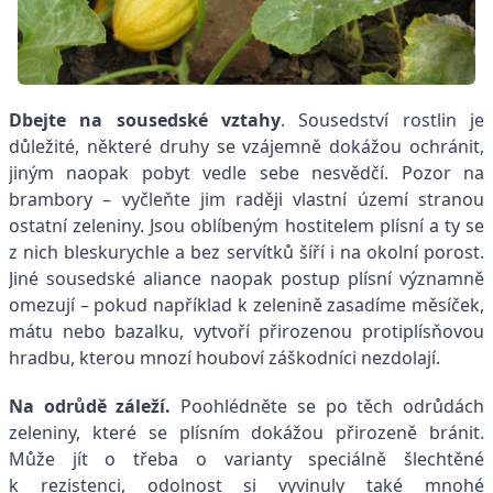
Dbejte na sousedské vztahy
. Sousedství rostlin je
důležité, některé druhy se vzájemně dokážou ochránit,
jiným naopak pobyt vedle sebe nesvědčí. Pozor na
brambory – vyčleňte jim raději vlastní území stranou
ostatní zeleniny. Jsou oblíbeným hostitelem plísní a ty se
z nich bleskurychle a bez servítků šíří i na okolní porost.
Jiné sousedské aliance naopak postup plísní významně
omezují – pokud například k zelenině zasadíme měsíček,
mátu nebo bazalku, vytvoří přirozenou protiplísňovou
hradbu, kterou mnozí houboví záškodníci nezdolají.
Na odrůdě záleží.
Poohlédněte se po těch odrůdách
zeleniny, které se plísním dokážou přirozeně bránit.
Může jít o třeba o varianty speciálně šlechtěné
k rezistenci, odolnost si vyvinuly také mnohé