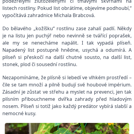
podezřelými žlutozelenými či tmavými skvrnami na
listech rostliny. Pokud list obrátíme, objevíme podhoubí,“
vypočítává zahradnice Michala Brabcová.
Do bělavého „kožíšku“ rostlinu zase zahalí padlí. Někdy
je na listu jen puchýř nebo nevinně se tvářící poprašek,
ale my se nenecháme napálit. I tak vypadá plíseň.
Napadený list postupně hnědne, usychá a odumírá. A
plíseň si přeskočí na další chutné sousto, na další list,
stonek, plod či sousední rostlinu.
Nezapomínáme, že plísně si lebedí ve vlhkém prostředí –
čile se tam množí a pilně budují své houbové impérium.
Zásadní je zůstat ve střehu a myslet na prevenci, jen tak
plísním přibouchneme dvířka zahrady před hladovým
nosem. Plíseň si totiž jako každý predátor vybírá slabší a
nemocné kusy.