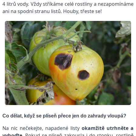
4 litrů vody. Vždy stříkáme celé rostliny a nezapomínáme
ani na spodní stranu listů. Houby, třeste se!
Co dělat, když se plíseň přece jen do zahrady vloupá?
Na nic nečekejte, napadené listy
okamžitě utrhněte a
vyhoďte
. Pokud se plíseň zakousla i do stonku, rostlině