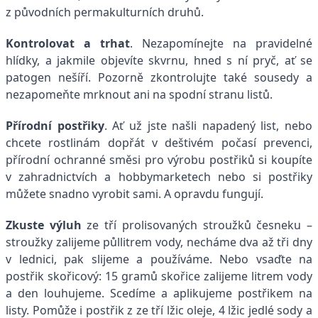
z původních permakulturních druhů.
Kontrolovat a trhat
. Nezapomínejte na pravidelné
hlídky, a jakmile objevíte skvrnu, hned s ní pryč, ať se
patogen nešíří. Pozorně zkontrolujte také sousedy a
nezapomeňte mrknout ani na spodní stranu listů.
Přírodní postřiky
. Ať už jste našli napadený list, nebo
chcete rostlinám dopřát v deštivém počasí prevenci,
přírodní ochranné směsi pro výrobu postřiků si koupíte
v zahradnictvích a hobbymarketech nebo si postřiky
můžete snadno vyrobit sami. A opravdu fungují.
Zkuste výluh
ze tří prolisovaných stroužků česneku –
stroužky zalijeme půllitrem vody, necháme dva až tři dny
v lednici, pak slijeme a používáme. Nebo vsaďte na
postřik skořicový: 15 gramů skořice zalijeme litrem vody
a den louhujeme. Scedíme a aplikujeme postřikem na
listy. Pomůže i postřik z ze tří lžic oleje, 4 lžic jedlé sody a