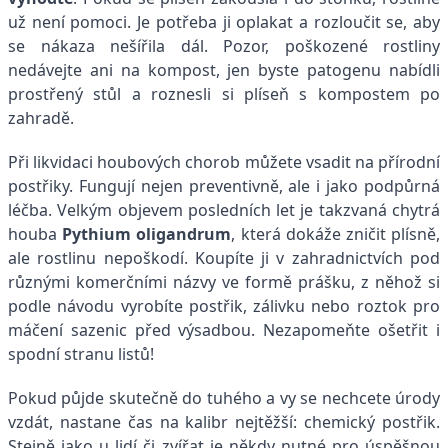
už není pomoci. Je potřeba ji oplakat a rozloučit se, aby
se nákaza nešířila dál. Pozor, poškozené rostliny
nedávejte ani na kompost, jen byste patogenu nabídli
prostřený stůl a roznesli si plíseň s kompostem po
zahradě.
Při likvidaci houbových chorob můžete vsadit na přírodní
postřiky. Fungují nejen preventivně, ale i jako podpůrná
léčba. Velkým objevem posledních let je takzvaná chytrá
houba
Pythium oligandrum
, která dokáže zničit plísně,
ale rostlinu nepoškodí. Koupíte ji v zahradnictvích pod
různými komerčními názvy ve formě prášku, z něhož si
podle návodu vyrobíte postřik, zálivku nebo roztok pro
máčení sazenic před výsadbou. Nezapomeňte ošetřit i
spodní stranu listů!
Pokud půjde skutečně do tuhého a vy se nechcete úrody
vzdát, nastane čas na kalibr nejtěžší: chemický postřik.
Stejně jako u lidí či zvířat je někdy nutné pro úspěšnou