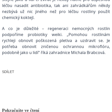
léčbu nasadit antibiotika, tak ani zahrádkářům někdy
nezbývá už nic jiného než pro léčbu rostliny použít
chemický koktejl.
A co je důležité – regeneraci nemocných rostlin
podpoříme probiotiky weiki. „Pomohou rostlinám
rychleji obnovit poškozená pletiva a uzdravit se. Je
potřeba obnovit zničenou ochrannou mikroflóru,
podobně jako u lidí“ říká zahradnice Michala Brabcová.
SDÍLET
Facebook
X
LinkedIn
Email
Pokračujte ve čtení