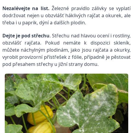
Nezalévejte na list.
Železné pravidlo zálivky se vyplatí
dodržovat nejen u obzvlášť háklivých rajčat a okurek, ale
třeba i u paprik, dýní a dalších plodin.
Dejte je pod střechu
. Střechu nad hlavou ocení i rostliny,
obzvlášť rajčata. Pokud nemáte k dispozici skleník,
můžete náchylným plodinám, jako jsou rajčata a okurky,
vyrobit provizorní přístřešek z fólie, případně je pěstovat
pod přesahem střechy u jižní strany domu.